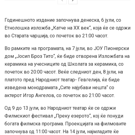
Годинешното издание започнува денеска, 6 јули, со
Етнолошка изложба „Катче на XX век“, која ќе се одржи
во Старата чаршија, со почеток во 21:00 часот.
Во рамките на програмата, на 7 јули, во ЈОУ Пионерски
дом „Јосип Броз Тито“, ќе биде отворена Изложбата на
керамика на учесниците од Школата за керамика, со
почеток во 20:00 часот. Веќе следниот ден, 8 јули, на
платото пред Народниот театар- Гевгелија, ќе биде
изведена монодрамата „Сите најубави нешта“ со
актерот Игор Ангелов, со почеток во 21:00 часот.
Од 9 до 13 јули, во Народниот театар ќе се одржи
Филмскиот фестивал „Преку езерото“, кој ќе понуди
богата филмска програма. Проекцијата на филмовите
започнува од 11:00 часот. На 14 јули, најмладите ќе