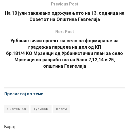
Previous Post
На 10 јули закажано одржувањето на 13. седница на
Советот на Општина Гевгелија
Next Post
Урбанистички проект за село за формирање на
градежна парцела на дел од КП
бр.181/4 КО Мрзенци од Урбанистички план за село
Мрзенци со разработка на Блок 7,12,14 и 25,
општина Гевгелија
Прелистај по теми
Систем 48
Туризам
вести
Барај