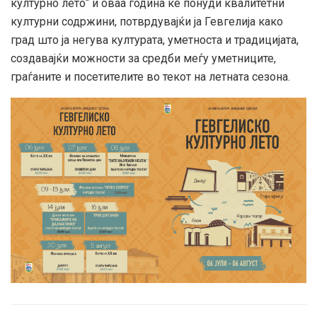
културно лето“ и оваа година ќе понуди квалитетни
културни содржини, потврдувајќи ја Гевгелија како
град што ја негува културата, уметноста и традицијата,
создавајќи можности за средби меѓу уметниците,
граѓаните и посетителите во текот на летната сезона.