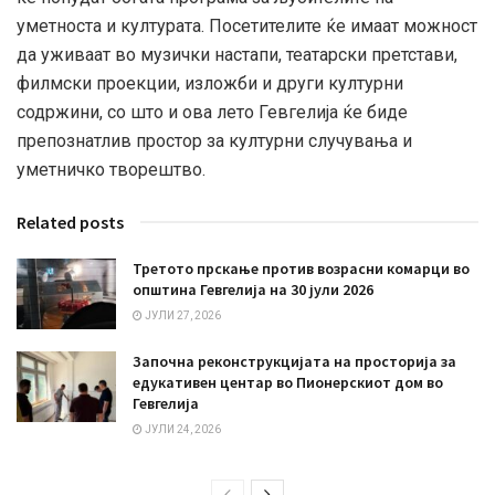
уметноста и културата. Посетителите ќе имаат можност
да уживаат во музички настапи, театарски претстави,
филмски проекции, изложби и други културни
содржини, со што и ова лето Гевгелија ќе биде
препознатлив простор за културни случувања и
уметничко творештво.
Related posts
Третото прскање против возрасни комарци во
општина Гевгелија на 30 јули 2026
ЈУЛИ 27, 2026
Започна реконструкцијата на просторија за
едукативен центар во Пионерскиот дом во
Гевгелија
ЈУЛИ 24, 2026