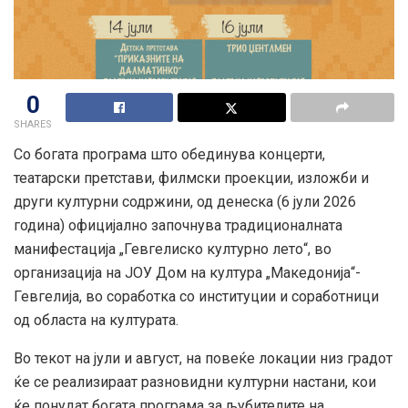
0
SHARES
Со богата програма што обединува концерти,
театарски претстави, филмски проекции, изложби и
други културни содржини, од денеска (6 јули 2026
година) официјално започнува традиционалната
манифестација „Гевгелиско културно лето“, во
организација на ЈОУ Дом на култура „Македонија“-
Гевгелија, во соработка со институции и соработници
од областа на културата.
Во текот на јули и август, на повеќе локации низ градот
ќе се реализираат разновидни културни настани, кои
ќе понудат богата програма за љубителите на