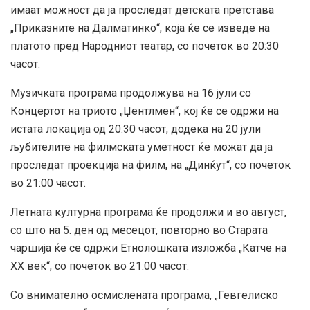
имаат можност да ја проследат детската претстава
„Приказните на Далматинко“, која ќе се изведе на
платото пред Народниот театар, со почеток во 20:30
часот.
Музичката програма продолжува на 16 јули со
Концертот на триото „Џентлмен“, кој ќе се одржи на
истата локација од 20:30 часот, додека на 20 јули
љубителите на филмската уметност ќе можат да ја
проследат проекција на филм, на „Динќут“, со почеток
во 21:00 часот.
Летната културна програма ќе продолжи и во август,
со што на 5. ден од месецот, повторно во Старата
чаршија ќе се одржи Етнолошката изложба „Катче на
XX век“, со почеток во 21:00 часот.
Со внимателно осмислената програма, „Гевгелиско