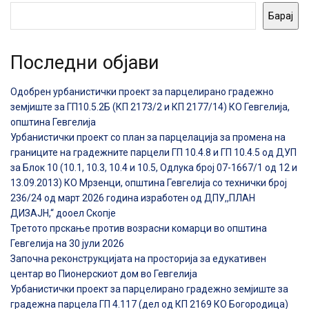
Барај
Последни објави
Одобрен урбанистички проект за парцелирано градежно
земјиште за ГП10.5.2Б (КП 2173/2 и КП 2177/14) КО Гевгелија,
општина Гевгелија
Урбанистички проект со план за парцелација за промена на
границите на градежните парцели ГП 10.4.8 и ГП 10.4.5 од ДУП
за Блок 10 (10.1, 10.3, 10.4 и 10.5, Одлука број 07-1667/1 од 12 и
13.09.2013) КО Мрзенци, општина Гевгелија со технички број
236/24 од март 2026 година изработен од ДПУ,,ПЛАН
ДИЗАЈН,“ дооел Скопје
Третото прскање против возрасни комарци во општина
Гевгелија на 30 јули 2026
Започна реконструкцијата на просторија за едукативен
центар во Пионерскиот дом во Гевгелија
Урбанистички проект за парцелирано градежно земјиште за
градежна парцела ГП 4.117 (дел од КП 2169 КО Богородица)