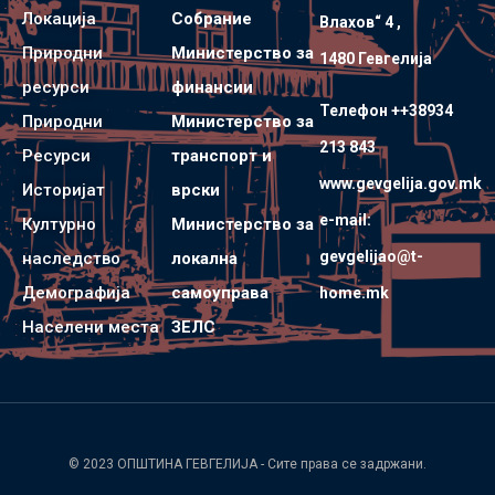
Локација
Собрание
Влахов“ 4 ,
Природни
Министерство за
1480 Гевгелијa
ресурси
финансии
Телефон ++38934
Природни
Министерство за
213 843
Ресурси
транспорт и
www.gevgelija.gov.mk
Историјат
врски
e-mail:
Културно
Министерство за
gevgelijao@t-
наследство
локална
Демографија
самоуправа
home.mk
Населени места
ЗЕЛС
© 2023
ОПШТИНА ГЕВГЕЛИЈА
- Сите права се задржани.