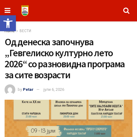
Open toolbar
Home
ВЕСТИ
Од денеска започнува
„Гевгелиско културно лето
2026“ со разновидна програма
за сите возрасти
by
Petar
јули 6, 2026