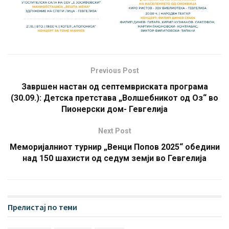
Previous Post
Завршен настан од септемвриската програма
(30.09.): Детска претстава „Волшебникот од Оз“ во
Пионeрски дом- Гевгелија
Next Post
Меморијалниот турнир „Венци Попов 2025“ обедини
над 150 шахисти од седум земји во Гевгелија
Прелистај по теми