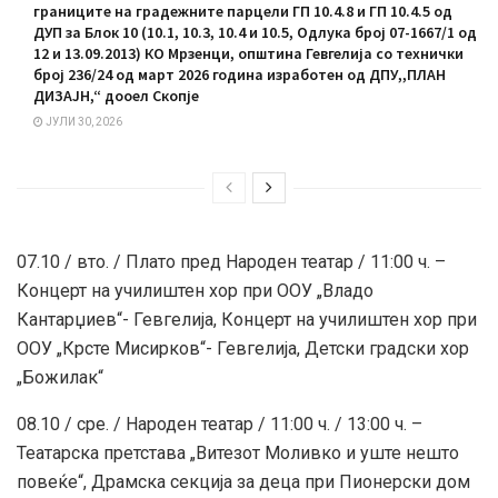
границите на градежните парцели ГП 10.4.8 и ГП 10.4.5 од
ДУП за Блок 10 (10.1, 10.3, 10.4 и 10.5, Одлука број 07-1667/1 од
12 и 13.09.2013) КО Мрзенци, општина Гевгелија со технички
број 236/24 од март 2026 година изработен од ДПУ,,ПЛАН
ДИЗАЈН,“ дооел Скопје
ЈУЛИ 30, 2026
07.10 / вто. / Плато пред Народен театар / 11:00 ч. –
Концерт на училиштен хор при ООУ „Владо
Кантарџиев“- Гевгелија, Концерт на училиштен хор при
ООУ „Крсте Мисирков“- Гевгелија, Детски градски хор
„Божилак“
08.10 / сре. / Народен театар / 11:00 ч. / 13:00 ч. –
Театарска претстава „Витезот Моливко и уште нешто
повеќе“, Драмска секција за деца при Пионерски дом