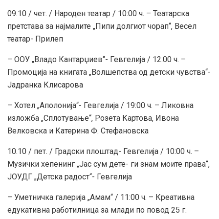
09.10 / чет. / Народен театар / 10:00 ч. – Театарска
претстава за најмалите „Пипи долгиот чорап“, Весел
театар- Прилеп
– ООУ „Владо Кантарџиев“- Гевгелија / 12:00 ч. –
Промоција на книгата „Волшепства од детски чувства“-
Јадранка Клисарова
– Хотел „Аполонија“- Гевгелија / 19:00 ч. – Ликовна
изложба „Сплотување“, Розета Картова, Ивона
Велковска и Катерина Ф. Стефановска
10.10 / пет. / Градски плоштад- Гевгелија / 10:00 ч. –
Музички хепенинг „Јас сум дете- ги знам моите права“,
ЈОУДГ „Детска радост“- Гевгелија
– Уметничка галерија „Амам“ / 11:00 ч. – Креативна
едукативна работилница за млади по повод 25 г.