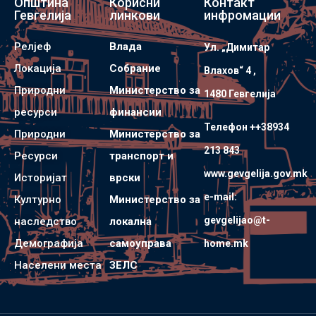
Општина
Корисни
Контакт
Гевгелија
линкови
инфромации
Релјеф
Влада
Ул. „Димитар
Локација
Собрание
Влахов“ 4 ,
Природни
Министерство за
1480 Гевгелијa
ресурси
финансии
Телефон ++38934
Природни
Министерство за
213 843
Ресурси
транспорт и
www.gevgelija.gov.mk
Историјат
врски
e-mail:
Културно
Министерство за
gevgelijao@t-
наследство
локална
Демографија
самоуправа
home.mk
Населени места
ЗЕЛС