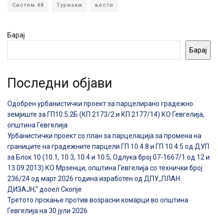
Систем 48
Туризам
вести
Барај
Барај
Последни објави
Одобрен урбанистички проект за парцелирано градежно
земјиште за ГП10.5.2Б (КП 2173/2 и КП 2177/14) КО Гевгелија,
општина Гевгелија
Урбанистички проект со план за парцелација за промена на
границите на градежните парцели ГП 10.4.8 и ГП 10.4.5 од ДУП
за Блок 10 (10.1, 10.3, 10.4 и 10.5, Одлука број 07-1667/1 од 12 и
13.09.2013) КО Мрзенци, општина Гевгелија со технички број
236/24 од март 2026 година изработен од ДПУ,,ПЛАН
ДИЗАЈН,“ дооел Скопје
Третото прскање против возрасни комарци во општина
Гевгелија на 30 јули 2026