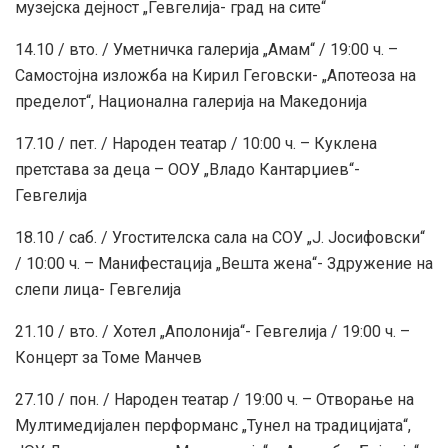
музејска дејност „Гевгелија- град на сите“
14.10 / вто. / Уметничка галерија „Амам“ / 19:00 ч. –
Самостојна изложба на Кирил Геговски- „Апотеоза на
пределот“, Национална галерија на Македонија
17.10 / пет. / Народен театар / 10:00 ч. – Куклена
претстава за деца – ООУ „Владо Кантарџиев“-
Гевгелија
18.10 / саб. / Угостителска сала на СОУ „Ј. Јосифовски“
/ 10:00 ч. – Манифестација „Вешта жена“- Здружение на
слепи лица- Гевгелија
21.10 / вто. / Хотел „Аполонија“- Гевгелија / 19:00 ч. –
Концерт за Томе Манчев
27.10 / пон. / Народен театар / 19:00 ч. – Отворање на
Мултимедијален перформанс „Тунел на традицијата“,