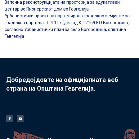
Започна реконструкцијата на просторија за едукативен
центар во Пионерскиот дом во Гевгелија
Урбанистички проект за парцелирано градежно земјиште за
градежна парцела ГП 4.117 (дел од КП 2169 КО Богородица)
согласно Урбанистички план за село Богородица, општина
Гевгелија
Добредојдовте на официјалната веб
страна на Општина Гевгелија.