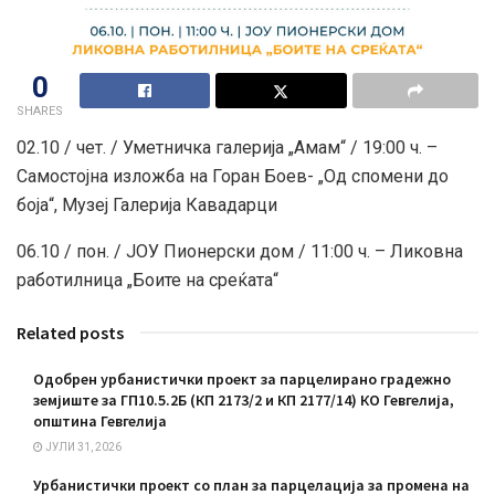
0
SHARES
02.10 / чет. / Уметничка галерија „Амам“ / 19:00 ч. –
Самостојна изложба на Горан Боев- „Oд спомени до
боја“, Музеј Галерија Кавадарци
06.10 / пон. / ЈОУ Пионерски дом / 11:00 ч. – Ликовна
работилница „Боите на среќата“
Related posts
Одобрен урбанистички проект за парцелирано градежно
земјиште за ГП10.5.2Б (КП 2173/2 и КП 2177/14) КО Гевгелија,
општина Гевгелија
ЈУЛИ 31, 2026
Урбанистички проект со план за парцелација за промена на