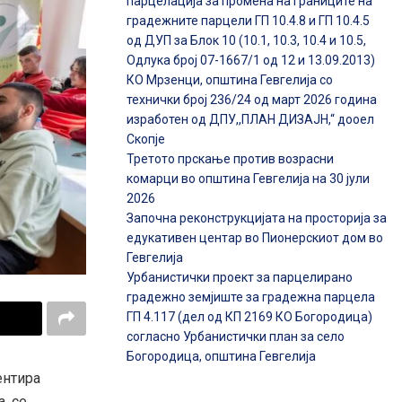
парцелација за промена на границите на
градежните парцели ГП 10.4.8 и ГП 10.4.5
од ДУП за Блок 10 (10.1, 10.3, 10.4 и 10.5,
Одлука број 07-1667/1 од 12 и 13.09.2013)
КО Мрзенци, општина Гевгелија со
технички број 236/24 од март 2026 година
изработен од ДПУ,,ПЛАН ДИЗАЈН,“ дооел
Скопје
Третото прскање против возрасни
комарци во општина Гевгелија на 30 јули
2026
Започна реконструкцијата на просторија за
едукативен центар во Пионерскиот дом во
Гевгелија
Урбанистички проект за парцелирано
градежно земјиште за градежна парцела
ГП 4.117 (дел од КП 2169 КО Богородица)
согласно Урбанистички план за село
Богородица, општина Гевгелија
ентира
, се