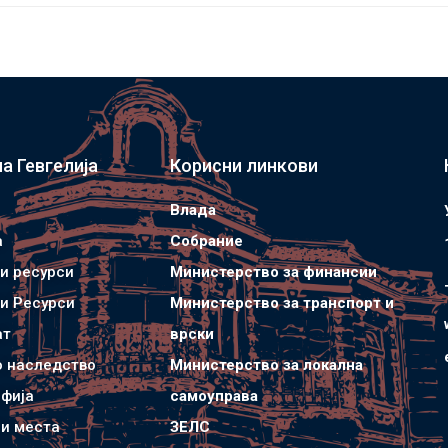
а Гевгелија
Корисни линкови
Влада
а
Собрание
и ресурси
Министерство за финансии
и Ресурси
Министерство за транспорт и
ат
врски
о наследство
Министерство за локална
фија
самоуправа
и места
ЗЕЛС