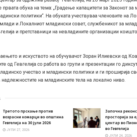
 првата обука на тема: „Градење капацитети за Законот за
ладински политики“. На обуката учествуваа членовите на Л
 млади и Локалниот младински совет, службеникот за млад
гелија и претставници на невладините организации коишто
аењето и искуството на обучувачот Зоран Илиевски од Коа
ите од Гевгелија со работа во групи и презентации го диксу
младинско учество и младински политики и ги проширија св
а надлежностите на младинските тела на локално ниво.
s
Третото прскање против
Започна реконс
возрасни комарци во општина
просторија за 
Гевгелија на 30 јули 2026
центар во Пион
во Гевгелија
ЈУЛИ 27, 2026
ЈУЛИ 24, 2026