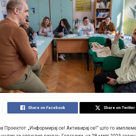
Share on Facebook
Share on Twitter
а Проектот: „Информирај се! Активирај се!“ што го имплем
ентар за одржлив развој- Гевгелија, на 28 март 2025 година