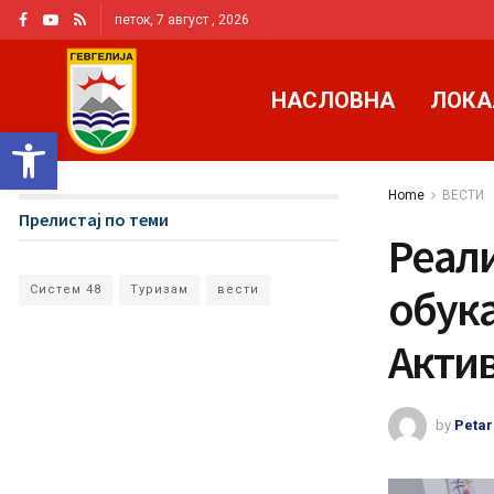
петок, 7 август , 2026
НАСЛОВНА
ЛОКА
Open toolbar
Home
ВЕСТИ
Прелистај по теми
Реал
обука
Систем 48
Туризам
вести
Актив
by
Petar