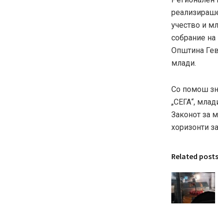
реализираше
учество и м
собрание на
Општина
Гев
млади.
Со помош зн
„СЕГА“, млад
Законот за 
хоризонти з
Related post