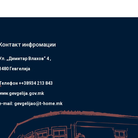
Контакт инфромации
Ул. „Димитар Влахов“ 4 ,
1480 Гевгелијa
Телефон ++38934 213 843
www.gevgelija.gov.mk
e-mail: gevgelijao@t-home.mk