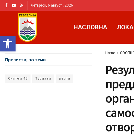
четврток, 6 август , 2026
НАСЛОВНА
ЛОКА
Open toolbar
Home
СООПШ
Прелистај по теми
Резул
предл
Систем 48
Туризам
вести
орга
самос
отво