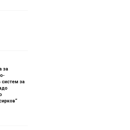
а за
о-
 систем за
адо
о
сирков“