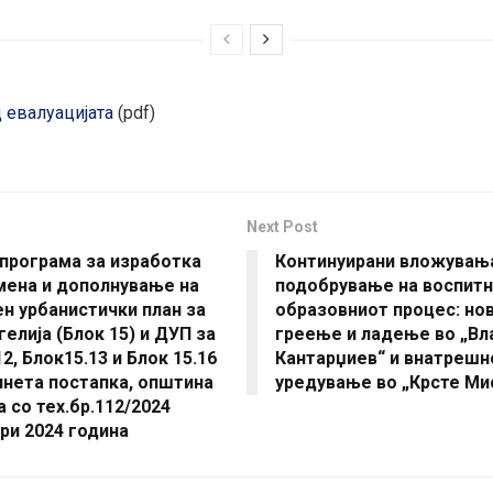
 евалуацијата
(pdf)
Next Post
програма за изработка
Континуирани вложувањ
мена и дополнување на
подобрување на воспитн
н урбанистички план за
образовниот процес: нов
гелија (Блок 15) и ДУП за
греење и ладење во „Вл
12, Блок15.13 и Блок 15.16
Кантарџиев“ и внатрешн
инета постапка, општина
уредување во „Крсте Ми
а со тех.бр.112/2024
ри 2024 година