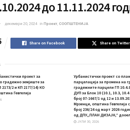
.10.2024 до 11.11.2024 го
декември 20, 2024
in
Проект
,
СООПШТЕНИЈА
5
Share on Facebook
Share on Twitter
s
анистички проект за
Урбанистички проект со план
 градежно земјиште за
парцелација за промена на г
П 2173/2 и КП 2177/14) КО
градежните парцели ГП 10.4.8 
пштина Гевгелија
ДУП за Блок 10 (10.1, 10.3, 10.
број 07-1667/1 од 12 и 13.09.20
6
Мрзенци, општина Гевгелија 
број 236/24 од март 2026 год
од ДПУ,,ПЛАН ДИЗАЈН,“ дооел
ЈУЛИ 30, 2026