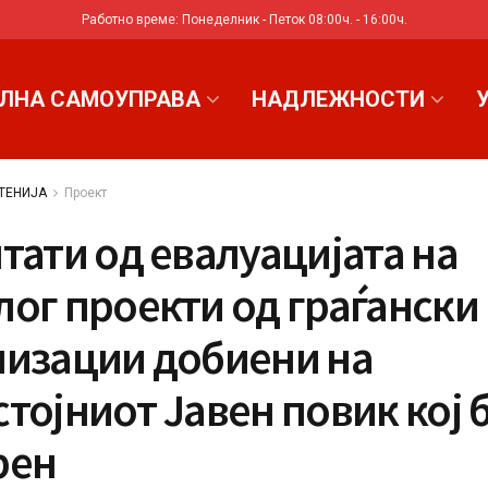
Работно време: Понеделник - Петок 08:00ч. - 16:00ч.
ЛНА САМОУПРАВА
НАДЛЕЖНОСТИ
ТЕНИЈА
Проект
тати од евалуацијата на
ог проекти од граѓански
низации добиени на
тојниот Јавен повик кој
рен