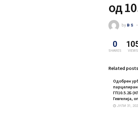
од 10
by
B S
0
10
SHARES
VIEWS
Related post
Одобрен урб
парцелирано
ГП10.5.2Б (К
Гевгелија, о
ЈУЛИ 31, 202