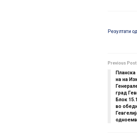
Резултати од
Previous Post
Планска 
на на Из
Генерале
град Гев
Блок 15.
во обед
Гевгелиј
одноемв