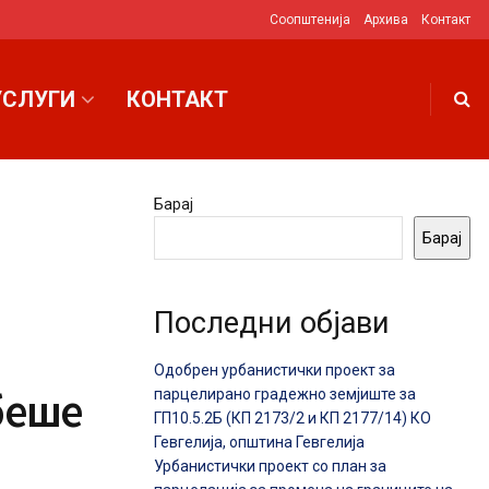
Соопштенија
Архива
Контакт
УСЛУГИ
КОНТАКТ
Барај
Барај
Последни објави
Одобрен урбанистички проект за
 беше
парцелирано градежно земјиште за
ГП10.5.2Б (КП 2173/2 и КП 2177/14) КО
Гевгелија, општина Гевгелија
Урбанистички проект со план за