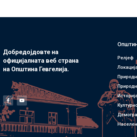
Општин
Добредојдовте на
Релјеф
официјалната веб страна
Локациј
на Општина Гевгелија.
Природн
Природн
Историј
Културн
Демогра
Населен