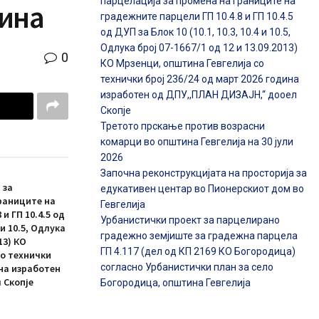
парцелација за промена на границите на
дина
градежните парцели ГП 10.4.8 и ГП 10.4.5
од ДУП за Блок 10 (10.1, 10.3, 10.4 и 10.5,
Одлука број 07-1667/1 од 12 и 13.09.2013)
0
КО Мрзенци, општина Гевгелија со
технички број 236/24 од март 2026 година
изработен од ДПУ,,ПЛАН ДИЗАЈН,“ дооел
Скопје
Третото прскање против возрасни
комарци во општина Гевгелија на 30 јули
2026
Започна реконструкцијата на просторија за
 за
едукативен центар во Пионерскиот дом во
раниците на
Гевгелија
и ГП 10.4.5 од
Урбанистички проект за парцелирано
4 и 10.5, Одлука
градежно земјиште за градежна парцела
13) КО
ГП 4.117 (дел од КП 2169 КО Богородица)
со технички
согласно Урбанистички план за село
ина изработен
 Скопје
Богородица, општина Гевгелија