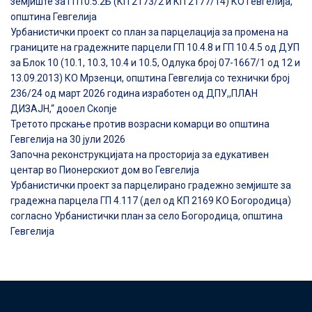
земјиште за ГП10.5.2Б (КП 2173/2 и КП 2177/14) КО Гевгелија,
општина Гевгелија
Урбанистички проект со план за парцелација за промена на
границите на градежните парцели ГП 10.4.8 и ГП 10.4.5 од ДУП
за Блок 10 (10.1, 10.3, 10.4 и 10.5, Одлука број 07-1667/1 од 12 и
13.09.2013) КО Мрзенци, општина Гевгелија со технички број
236/24 од март 2026 година изработен од ДПУ,,ПЛАН
ДИЗАЈН,“ дооел Скопје
Третото прскање против возрасни комарци во општина
Гевгелија на 30 јули 2026
Започна реконструкцијата на просторија за едукативен
центар во Пионерскиот дом во Гевгелија
Урбанистички проект за парцелирано градежно земјиште за
градежна парцела ГП 4.117 (дел од КП 2169 КО Богородица)
согласно Урбанистички план за село Богородица, општина
Гевгелија