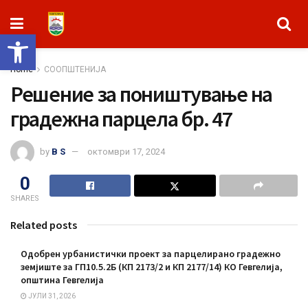
Open toolbar
Home
СООПШТЕНИЈА
Решение за поништување на
градежна парцела бр. 47
by
B S
октомври 17, 2024
0
SHARES
Related posts
Одобрен урбанистички проект за парцелирано градежно
земјиште за ГП10.5.2Б (КП 2173/2 и КП 2177/14) КО Гевгелија,
општина Гевгелија
ЈУЛИ 31, 2026