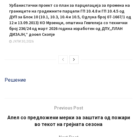
Урбанистички проект со план за парцелација за промена на
границите на градежните парцели ГП 10.4.8 и ГП 10.4.5 од
ДУП за Блок 10 (10.1, 10.3, 10.4 и 10.5, Одлука број 07-1667/1 од
12 и 13.09.2013) КО Мрзенци, општина Гевгелија со технички
број 236/24 од март 2026 година изработен од ДПУ,,ПЛАН
ДИЗАЈН,“ дооел Скопје
ЈУЛИ 30, 2026
Решение
Previous Post
Апел со предложени мерки за заштита од пожари
во текот на грејната сезона