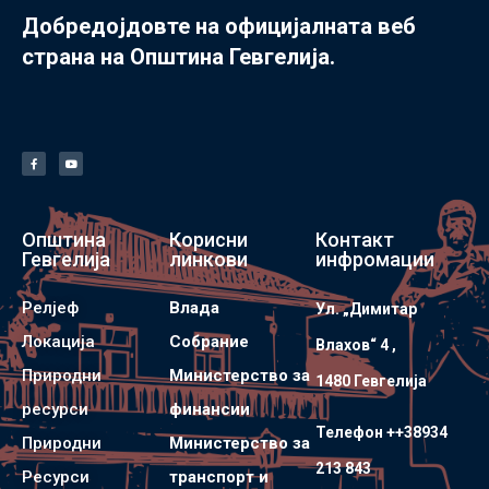
Добредојдовте на официјалната веб
страна на Општина Гевгелија.
Општина
Корисни
Контакт
Гевгелија
линкови
инфромации
Релјеф
Влада
Ул. „Димитар
Локација
Собрание
Влахов“ 4 ,
Природни
Министерство за
1480 Гевгелијa
ресурси
финансии
Телефон ++38934
Природни
Министерство за
213 843
Ресурси
транспорт и