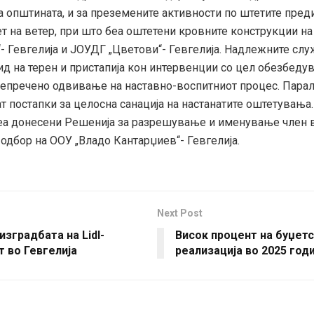
а општината, и за преземените активности по штетите пред
ет на ветер, при што беа оштетени кровните конструкции н
- Гевгелија и ЈОУДГ „Цветови“- Гевгелија. Надлежните сл
ид на терен и пристапија кон интервенции со цел обезбеду
 непречено одвивање на наставно-воспитниот процес. Пара
 постапки за целосна санација на настанатите оштетувања.
еа донесени Решенија за разрешување и именување член 
одбор на ООУ „Владо Кантарџиев“- Гевгелија.
Next Post
изградбата на Lidl-
Висок процент на буџет
 во Гевгелија
реализација во 2025 год