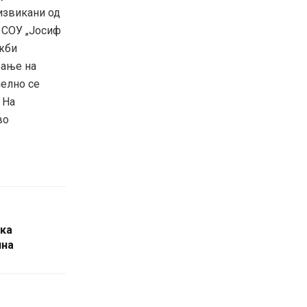
извикани од
а СОУ „Јосиф
ужби
вање на
лелно се
 На
во
ска
ина