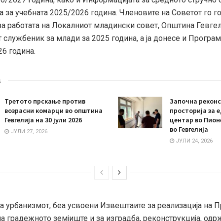
 за учебната 2025/2026 година. Членовите на Советот го го
за работата на Локалниот младински совет, Општина Гевгел
службеник за млади за 2025 година, а ја донесе и Програм
26 година.
s
Третото прскање против
Започна реконс
возрасни комарци во општина
просторија за 
Гевгелија на 30 јули 2026
центар во Пион
во Гевгелија
ЈУЛИ 27, 2026
ЈУЛИ 24, 2026
а урбанизмот, беа усвоени Извештаите за реализација на П
а градежното земјиште и за изградба, реконструкција, од