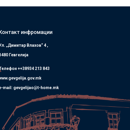
Контакт инфромации
Ул. „Димитар Влахов“ 4 ,
1480 Гевгелијa
Телефон ++38934 213 843
www.gevgelija.gov.mk
e-mail: gevgelijao@t-home.mk