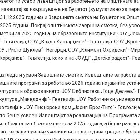
ветот ги усвои Извештајот за работењето на Општината за 
 извештај за извршување на Буџетот (кумулативно за пер
 31.12.2025 година) и Завршната сметка на Буџетот на Опш
 2025 година. Покрај општинската завршна сметка, беа усв
метки за 2025 година на образовните институции: СОУ „Јос
 Гевгелија, ООУ „Владо Кантарџиев“- Гевгелија, ООУ „Крст
ООУ „Ристо Шуклев“- Негорци, ООУ „Климент Охридски“- Ми
арајанов“- Гевгелија, како и на ЈОУДГ „Детска радост“- Гев
разгледа и усвои Завршните сметки, Извештаите за работа 
ишните програми за работа во 2026 година на јавните устан
ултурата и образованието: ЈОУ Библиотека „Гоце Делчев“- Г
ултура „Македонија“- Гевгелија, ЈОУ Работнички универзит
евгелија и ЈОУ Пионерски дом „Јосип Броз-Тито“- Гевгелија
то беше усвоен Извештајот за реализација на Програмата 
о областа на образованието за 2025 година, а беше разгле
нот за запишување ученици во прва година средно образо
26/2027 година, како и Информацијата за средното стручно