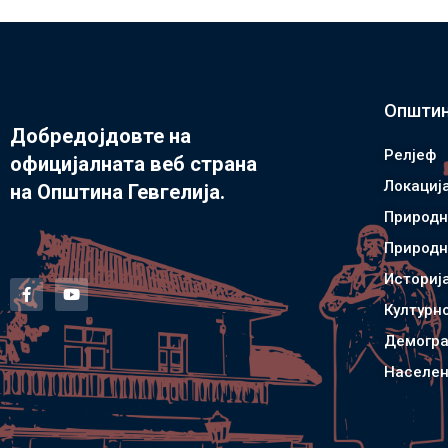
Општин
Добредојдовте на
Релјеф
официјалната веб страна
Локациј
на Општина Гевгелија.
Природн
Природн
Историј
Културн
Демогра
Населен