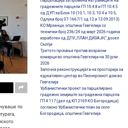
парцелација за промена на границите на
градежните парцели ГП 10.4.8 и ГП 10.4.5
од ДУП за Блок 10 (10.1, 10.3, 10.4 и 10.5,
Одлука број 07-1667/1 од 12 и 13.09.2013)
КО Мрзенци, општина Гевгелија со
технички број 236/24 од март 2026 година
изработен од ДПУ,,ПЛАН ДИЗАЈН,“ дооел
Скопје
Третото прскање против возрасни
комарци во општина Гевгелија на 30 јули
2026
Започна реконструкцијата на просторија за
едукативен центар во Пионерскиот дом во
Гевгелија
Урбанистички проект за парцелирано
градежно земјиште за градежна парцела
ГП 4.117 (дел од КП 2169 КО Богородица)
лучуваше по
согласно Урбанистички план за село
Богородица, општина Гевгелија
турата,
иското