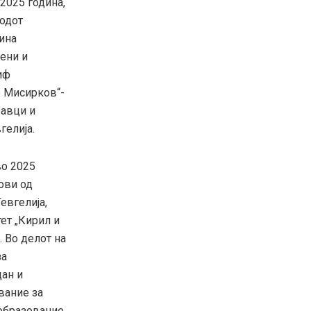
2025 година,
иодот
тина
оени и
иф
е Мисирков“-
равци и
гелија.
во 2025
ови од
евгелија,
ет „Кирил и
. Во делот на
за
дан и
вание за
 образование