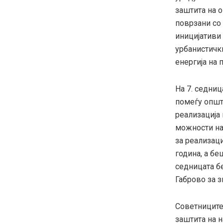
заштита на 
поврзани со
иницијативи 
урбанистичк
енергија на 
На 7. седни
помеѓу општ
реализација 
можности на
за реализац
година, а б
седницата бе
Габрово за з
Советниците
заштита на 