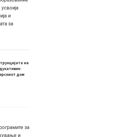
 усвоија
ија и
ата за
трукцијата на
едукативен
ерскиот дом
рограмите за
ржување и