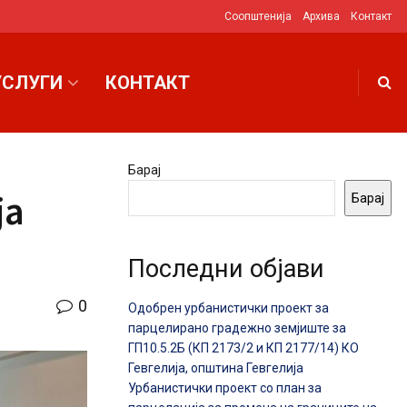
Соопштенија
Архива
Контакт
УСЛУГИ
КОНТАКТ
Барај
ја
Барај
Последни објави
0
Одобрен урбанистички проект за
парцелирано градежно земјиште за
ГП10.5.2Б (КП 2173/2 и КП 2177/14) КО
Гевгелија, општина Гевгелија
Урбанистички проект со план за