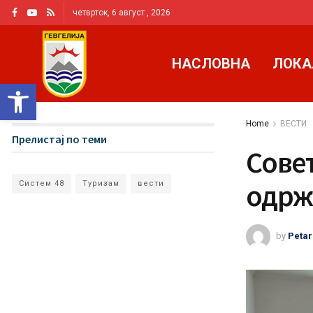
четврток, 6 август , 2026
НАСЛОВНА
ЛОКА
Open toolbar
Home
ВЕСТИ
Прелистај по теми
Совет
одрж
Систем 48
Туризам
вести
by
Petar