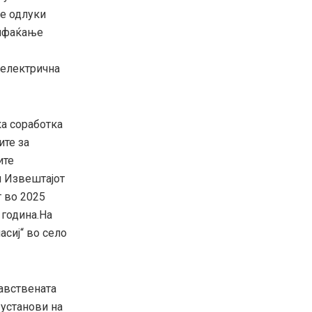
се одлуки
рифаќање
 електрична
а соработка
ите за
ите
н Извештајот
т во 2025
 година.На
сиј“ во село
авствената
 установи на