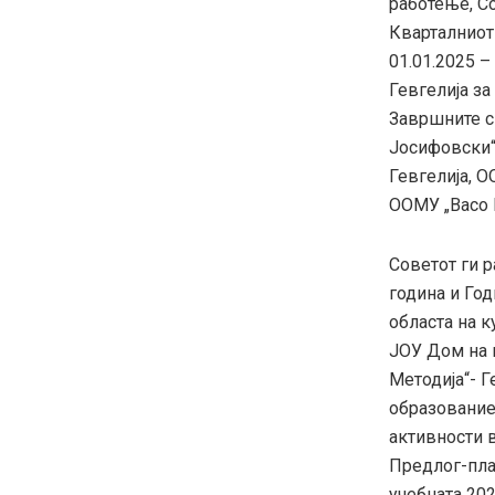
работење, Со
Кварталниот
01.01.2025 –
Гевгелија за
Завршните с
Јосифовски“-
Гевгелија, 
ООМУ „Васо К
Советот ги 
година и Год
областа на к
ЈОУ Дом на к
Методија“- Г
образование
активности в
Предлог-пла
учебната 20