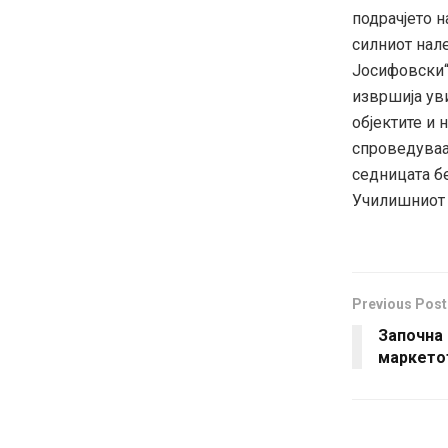
подрачјето н
силниот нал
Јосифовски“
извршија ув
објектите и
спроведуваат
седницата б
Училишниот 
Previous Post
Започна 
маркетот