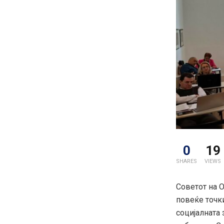
0
19
SHARES
VIEWS
Советот на О
повеќе точки
социјалната