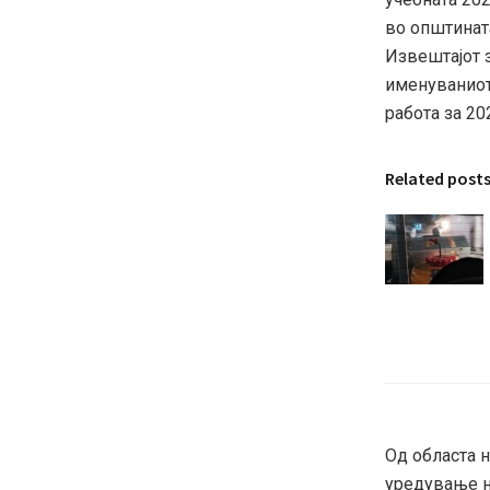
во општината
Извештајот 
именуваниот 
работа за 20
Related post
Од областа н
уредување н