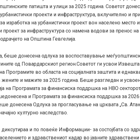
општинските патишта и улици за 2025 година. Советот доне
 урбанистички проекти и инфраструктура, вклучително и п
за изработка на урбанистички проект вон населено место и
и проект за инфраструктура со намена водови за пренос на
подрачјето на Општина Гевгелија.
ца, беше донесена одлука за воспоставување меѓуопштинск
ините од Повардарскиот регион.Советот ги усвои Извешта
на Програмите во областа на социјалната заштита и еднакв
 жените и мажите за 2025 година. Беше разгледан и усвое
ија на Програмата за финансиска поддршка на НВО секторо
ешедонесена и Програмата за финансиска поддршка за 2026
ше донесена Одлука за прогласување на црквата „Св. Атана
начајно културно наследство.
 диксутираа и по повеќе Информации- за состојбата со здр
населението и здравствениот кадар во јавните здравствени