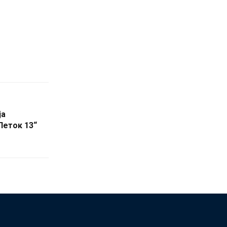
ја
Петок 13“