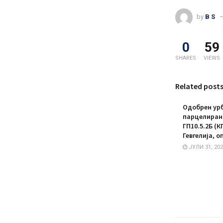
by
B S
0
59
SHARES
VIEWS
Related post
Одобрен урб
парцелирано
ГП10.5.2Б (К
Гевгелија, о
ЈУЛИ 31, 202