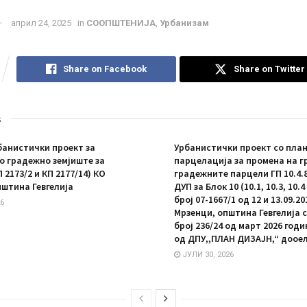
април 24, 2025
in
СООПШТЕНИЈА
,
Урбанизам
Share on Facebook
Share on Twitter
s
анистички проект за
Урбанистички проект со план
 градежно земјиште за
парцелација за промена на г
П 2173/2 и КП 2177/14) КО
градежните парцели ГП 10.4.8 
пштина Гевгелија
ДУП за Блок 10 (10.1, 10.3, 10.
број 07-1667/1 од 12 и 13.09.20
6
Мрзенци, општина Гевгелија 
број 236/24 од март 2026 год
од ДПУ,,ПЛАН ДИЗАЈН,“ дооел
ЈУЛИ 30, 2026