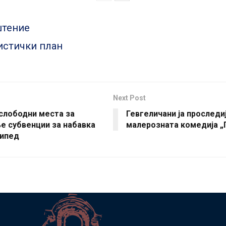
тение
истички план
Next Post
слободни места за
Гевгеличани ја проследи
е субвенции за набавка
малерозната комедија „
сипед