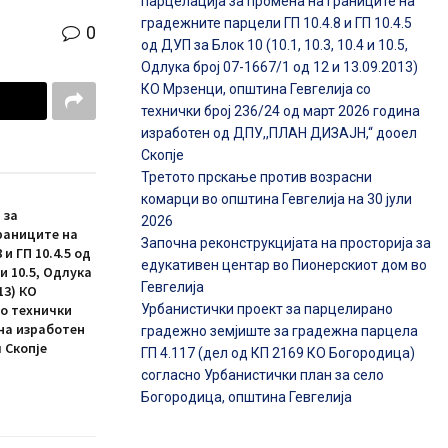
парцелација за промена на границите на
градежните парцели ГП 10.4.8 и ГП 10.4.5
0
од ДУП за Блок 10 (10.1, 10.3, 10.4 и 10.5,
Одлука број 07-1667/1 од 12 и 13.09.2013)
КО Мрзенци, општина Гевгелија со
технички број 236/24 од март 2026 година
изработен од ДПУ,,ПЛАН ДИЗАЈН,“ дооел
Скопје
Третото прскање против возрасни
комарци во општина Гевгелија на 30 јули
 за
2026
раниците на
Започна реконструкцијата на просторија за
и ГП 10.4.5 од
едукативен центар во Пионерскиот дом во
4 и 10.5, Одлука
Гевгелија
13) КО
Урбанистички проект за парцелирано
со технички
ина изработен
градежно земјиште за градежна парцела
 Скопје
ГП 4.117 (дел од КП 2169 КО Богородица)
согласно Урбанистички план за село
Богородица, општина Гевгелија