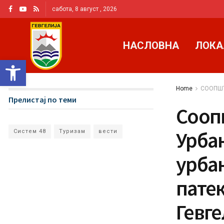
сабота, 8 август , 2026
НАСЛОВНА
ЛОКА
Open toolbar
Home
СООПШ
Прелистај по теми
Соопш
Урба
Систем 48
Туризам
вести
урба
пате
Гевге