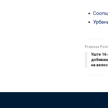
Соопш
Урбан
Previous Post
Уште 16 
добивањ
на вело