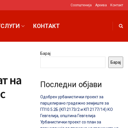
Соопштенија
Архива
Контакт
УСЛУГИ
КОНТАКТ
Барај
Барај
т на
Последни објави
с
Одобрен урбанистички проект за
парцелирано градежно земјиште за
ГП10.5.2Б (КП 2173/2 и КП 2177/14) КО
Гевгелија, општина Гевгелија
Урбанистички проект со план за