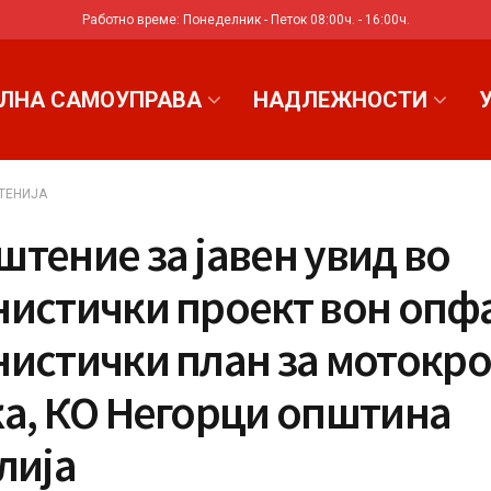
Работно време: Понеделник - Петок 08:00ч. - 16:00ч.
ЛНА САМОУПРАВА
НАДЛЕЖНОСТИ
ТЕНИЈА
тение за јавен увид во
нистички проект вон опфа
нистички план за мотокро
ка, КО Негорци општина
лија