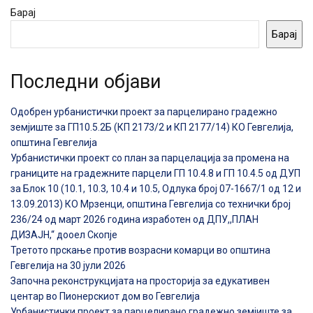
Барај
Барај
Последни објави
Одобрен урбанистички проект за парцелирано градежно
земјиште за ГП10.5.2Б (КП 2173/2 и КП 2177/14) КО Гевгелија,
општина Гевгелија
Урбанистички проект со план за парцелација за промена на
границите на градежните парцели ГП 10.4.8 и ГП 10.4.5 од ДУП
за Блок 10 (10.1, 10.3, 10.4 и 10.5, Одлука број 07-1667/1 од 12 и
13.09.2013) КО Мрзенци, општина Гевгелија со технички број
236/24 од март 2026 година изработен од ДПУ,,ПЛАН
ДИЗАЈН,“ дооел Скопје
Третото прскање против возрасни комарци во општина
Гевгелија на 30 јули 2026
Започна реконструкцијата на просторија за едукативен
центар во Пионерскиот дом во Гевгелија
Урбанистички проект за парцелирано градежно земјиште за