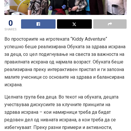
0
SHARES
Во просториите на игротеката “Kiddy Adventure“
успешно беше реализирана Обуката за здрава исхрана
за деца, со цел подигнување на свеста за важноста на
правилната исхрана од најмала возраст. Обуката беше
реализирана преку интерактивен пристап и ги запозна
малите учесници со основите на здрава и балансирана
исхрана.
Целната група беа деца. Во текот на обуката, децата
учествуваа дискусиите за клучните принципи на
здрава
исхрана – кои намирници треба да бидат
редовен дел од нивната исхрана, а кои треба да се
избегнуваат. Преку разни примери и активности,