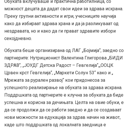
Обуката вклучуваше и практична работилница, со
можност децата да дадат свои идеи за здрава исхрана.
Преку групни активности и игри, учесниците научија
како да избираат здрава храна и да ја разликуваат од
нездравата, но и како да ги прават здравите избори
секојдневно.
Обуката беше организирана од ЛАГ „Бојмија“, заедно со
партнерите: Нутриционист Валентина Глигорова „БИДИ
ЗДРАВ“, „ЈОУДГ Детска Радост – Гевгелија“,„ООЦК
Црвен крст Гевгелија“, „Маркети Солун 53“ како и „
Мрежата за рурален развој“ кои придонесоа за
успешното реализирање на обуката за здрава исхрана.
Поддршката од партнерите е клучна за обуката да биде
успешна и корисна за дечињата. Целта на овие обуки, е
да се продолжи да се работи заедно и да се создаваат
нови можности за едукација за здрав начин на живот,
каде што поддршката од локалната заедница е