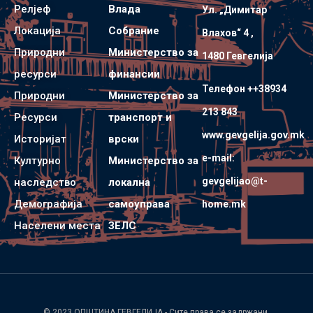
Релјеф
Влада
Ул. „Димитар
Локација
Собрание
Влахов“ 4 ,
Природни
Министерство за
1480 Гевгелијa
ресурси
финансии
Телефон ++38934
Природни
Министерство за
213 843
Ресурси
транспорт и
www.gevgelija.gov.mk
Историјат
врски
e-mail:
Културно
Министерство за
gevgelijao@t-
наследство
локална
Демографија
самоуправа
home.mk
Населени места
ЗЕЛС
© 2023
ОПШТИНА ГЕВГЕЛИЈА
- Сите права се задржани.