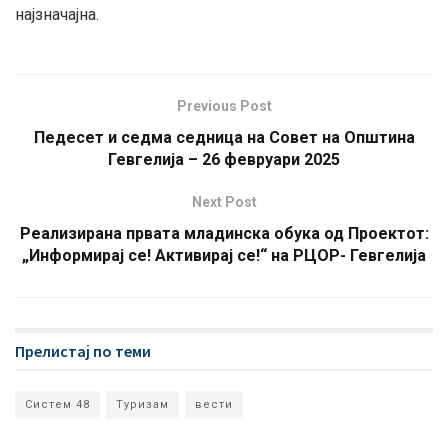
најзначајна.
Previous Post
Педесет и седма седница на Совет на Општина
Гевгелија – 26 февруари 2025
Next Post
Реализирана првата младинска обука од Проектот:
„Информирај се! Активирај се!“ на РЦОР- Гевгелија
Прелистај по теми
Систем 48
Туризам
вести