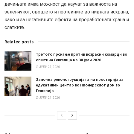
дечињата имаа можност да научат за важноста на
зеленчукот, овошјето и протеините во нивната исхрана,
како и за негативните ефекти на преработената храна и
слатките.
Related posts
Третото прскање против возрасни комарци во
општина Гевгелија на 30 јули 2026
ЈУЛИ 27, 2026
Започна реконструкцијата на просторија за
едукативен центар во Пионерскиот дом во
Гевгелија
ЈУЛИ 24, 2026