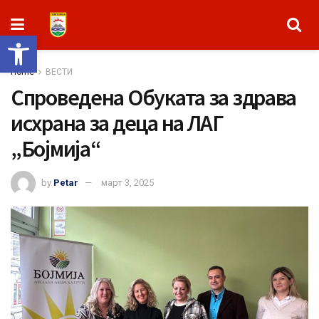
Open toolbar
Home
ВЕСТИ
Спроведена Обуката за здрава
исхрана за деца на ЛАГ
„Бојмија“
by
Petar
март 3, 2025