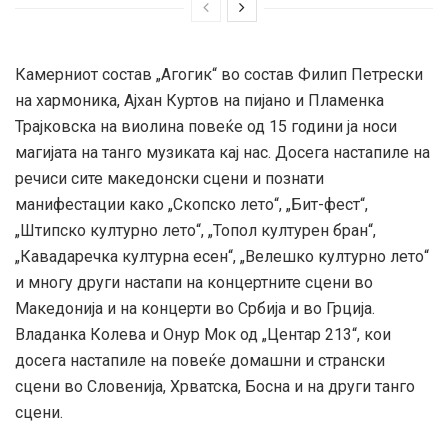
Камерниот состав „Агогик“ во состав Филип Петрески
на хармоника, Ајхан Куртов на пијано и Пламенка
Трајковска на виолина повеќе од 15 години ја носи
магијата на танго музиката кај нас. Досега настапиле на
речиси сите македонски сцени и познати
манифестации како „Скопско лето“, „Бит-фест“,
„Штипско културно лето“, „Топол културен бран“,
„Кавадаречка културна есен“, „Велешко културно лето“
и многу други настапи на концертните сцени во
Македонија и на концерти во Србија и во Грција.
Владанка Колева и Онур Мок од „Центар 213“, кои
досега настапиле на повеќе домашни и странски
сцени во Словенија, Хрватска, Босна и на други танго
сцени.