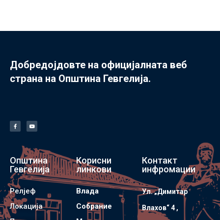
Добредојдовте на официјалната веб
страна на Општина Гевгелија.
Општина
Корисни
Контакт
Гевгелија
линкови
инфромации
Релјеф
Влада
Ул. „Димитар
Локација
Собрание
Влахов“ 4 ,