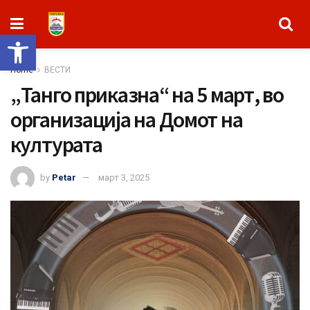
Open toolbar
Home
ВЕСТИ
„Танго приказна“ на 5 март, во
организација на Домот на
културата
by
Petar
март 3, 2025