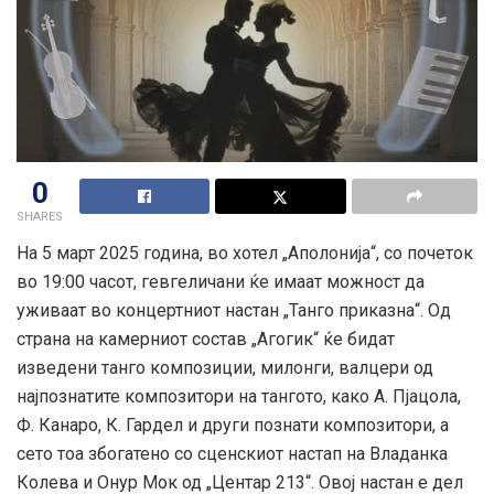
0
SHARES
На 5 март 2025 година, во хотел „Аполонија“, со почеток
во 19:00 часот, гевгеличани ќе имаат можност да
уживаат во концертниот настан „Танго приказна“. Од
страна на камерниот состав „Агогик“ ќе бидат
изведени танго композиции, милонги, валцери од
најпознатите композитори на тангото, како А. Пјацола,
Ф. Канаро, К. Гардел и други познати композитори, а
сето тоа збогатено со сценскиот настап на Владанка
Колева и
Онур Мок од „Центар 213“. Овој настан е дел