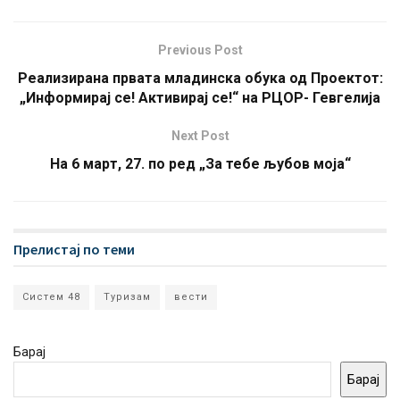
Previous Post
Реализирана првата младинска обука од Проектот:
„Информирај се! Активирај се!“ на РЦОР- Гевгелија
Next Post
На 6 март, 27. по ред „За тебе љубов моја“
Прелистај по теми
Систем 48
Туризам
вести
Барај
Барај