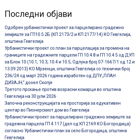
Последни објави
Одобрен урбанистички проект за парцелирано градежно
земјиште за ГП10.5.2Б (КП 2173/2 и КП 2177/14) КО Гевгелија,
општина Гевгелија
Урбанистички проект со план за парцелација за промена на
границите на градежните парцели ГП 10.4.8 и ГП 10.4.5 од ДУП
за Блок 10 (10.1, 10.3, 10.4 и 10.5, Одлука број 07-1667/1 од 12 и
13.09.2013) КО Мрзенци, општина Гевгелија со технички број
236/24 од март 2026 година изработен од ДПУ,,ПЛАН
ДИЗАЈН,“ дооел Скопје
Третото прскање против возрасни комарци во општина
Гевгелија на 30 јули 2026
Започна реконструкцијата на просторија за едукативен
центар во Пионерскиот дом во Гевгелија
Урбанистички проект за парцелирано градежно земјиште за
градежна парцела ГП 4.117 (дел од КП 2169 КО Богородица)
согласно Урбанистички план за село Богородица, општина
Гевгелија