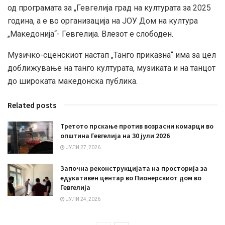
од програмата за „Гевгелија град на културата за 2025
година, а е во организација на ЈОУ Дом на култура
„Македонија“- Гевгелија. Влезот е слободен.
Музичко-сценскиот настап „Танго приказна“ има за цел
доближување на танго културата, музиката и на танцот
до широката македонска публика.
Related posts
Третото прскање против возрасни комарци во
општина Гевгелија на 30 јули 2026
ЈУЛИ 27, 2026
Започна реконструкцијата на просторија за
едукативен центар во Пионерскиот дом во
Гевгелија
ЈУЛИ 24, 2026