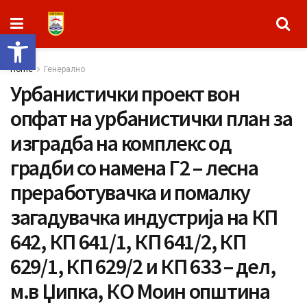
Open toolbar
Home
Генерално
Урбанистички проект вон
опфат на урбанистички план за
изградба на комплекс од
градби со намена Г2 – лесна
преработувачка и помалку
загадувачка индустрија на КП
642, КП 641/1, КП 641/2, КП
629/1, КП 629/2 и КП 633 – дел,
м.в Џипка, КО Моин општина