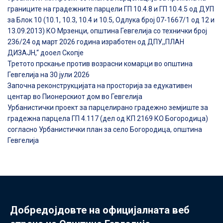
границите на градежните парцели ГП 10.4.8 и ГП 10.4.5 од ДУП
за Блок 10 (10.1, 10.3, 10.4 и 10.5, Одлука број 07-1667/1 од 12 и
13.09.2013) КО Мрзенци, општина Гевгелија со технички број
236/24 од март 2026 година изработен од ДПУ,,ПЛАН
ДИЗАЈН,“ дооел Скопје
Третото прскање против возрасни комарци во општина
Гевгелија на 30 јули 2026
Започна реконструкцијата на просторија за едукативен
центар во Пионерскиот дом во Гевгелија
Урбанистички проект за парцелирано градежно земјиште за
градежна парцела ГП 4.117 (дел од КП 2169 КО Богородица)
согласно Урбанистички план за село Богородица, општина
Гевгелија
Добредојдовте на официјалната веб