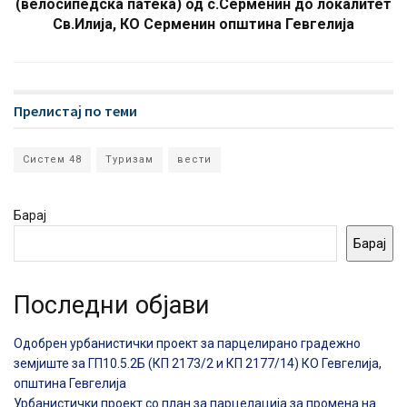
(велосипедска патека) од с.Серменин до локалитет
Св.Илија, КО Серменин општина Гевгелија
Прелистај по теми
Систем 48
Туризам
вести
Барај
Барај
Последни објави
Одобрен урбанистички проект за парцелирано градежно
земјиште за ГП10.5.2Б (КП 2173/2 и КП 2177/14) КО Гевгелија,
општина Гевгелија
Урбанистички проект со план за парцелација за промена на