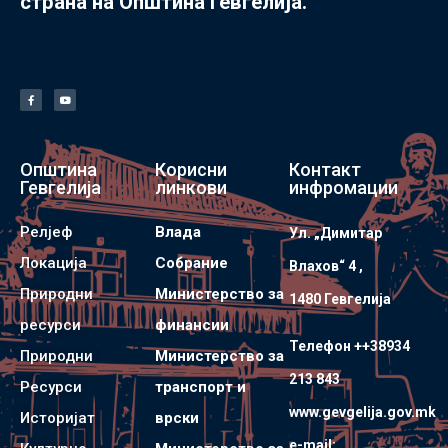
страна на Општина Гевгелија.
Општина
Корисни
Контакт
Гевгелија
линкови
инфромации
Релјеф
Влада
Ул. „Димитар
Локација
Собрание
Влахов“ 4 ,
Природни
Министерство за
1480 Гевгелијa
ресурси
финансии
Телефон ++38934
Природни
Министерство за
213 843
Ресурси
транспорт и
www.gevgelija.gov.mk
Историјат
врски
e-mail: