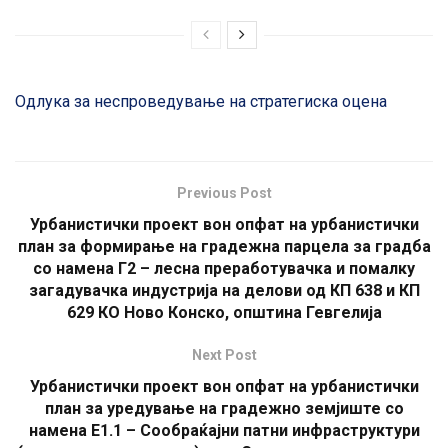
Одлука за неспроведување на стратегиска оцена
Previous Post
Урбанистички проект вон опфат на урбанистички
план за формирање на градежна парцела за градба
со намена Г2 – лесна преработувачка и помалку
загадувачка индустрија на делови од КП 638 и КП
629 КО Ново Конско, општина Гевгелија
Next Post
Урбанистички проект вон опфат на урбанистички
план за уредување на градежно земјиште со
намена Е1.1 – Сообраќајни патни инфраструктури