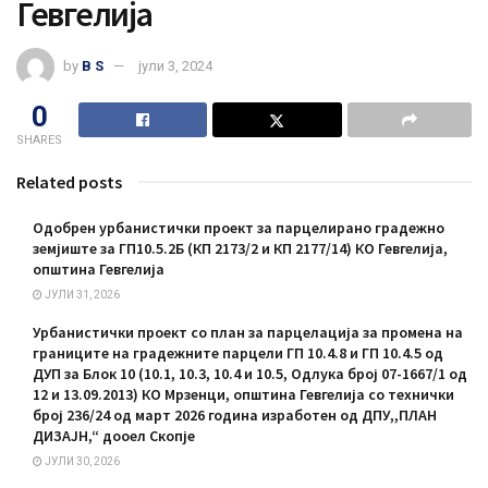
Гевгелија
by
B S
јули 3, 2024
0
SHARES
Related posts
Одобрен урбанистички проект за парцелирано градежно
земјиште за ГП10.5.2Б (КП 2173/2 и КП 2177/14) КО Гевгелија,
општина Гевгелија
ЈУЛИ 31, 2026
Урбанистички проект со план за парцелација за промена на
границите на градежните парцели ГП 10.4.8 и ГП 10.4.5 од
ДУП за Блок 10 (10.1, 10.3, 10.4 и 10.5, Одлука број 07-1667/1 од
12 и 13.09.2013) КО Мрзенци, општина Гевгелија со технички
број 236/24 од март 2026 година изработен од ДПУ,,ПЛАН
ДИЗАЈН,“ дооел Скопје
ЈУЛИ 30, 2026