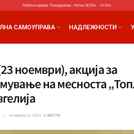
Работно време: Понеделник - Петок 08:00ч. - 16:00ч.
ЛНА САМОУПРАВА
НАДЛЕЖНОСТИ
(23 ноември), акција за
мување на месноста „Топ
вгелија
ноември 22, 2024
in
ВЕСТИ