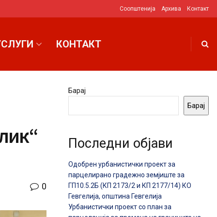
Соопштенија
Архива
Контакт
УСЛУГИ
КОНТАКТ
Барај
Барај
лик“
Последни објави
Одобрен урбанистички проект за
парцелирано градежно земјиште за
0
ГП10.5.2Б (КП 2173/2 и КП 2177/14) КО
Гевгелија, општина Гевгелија
Урбанистички проект со план за