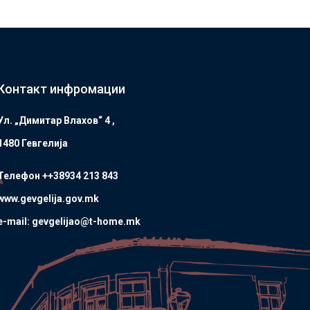
Контакт инфромации
Ул. „Димитар Влахов“ 4 ,
1480 Гевгелијa
Телефон ++38934 213 843
www.gevgelija.gov.mk
e-mail: gevgelijao@t-home.mk