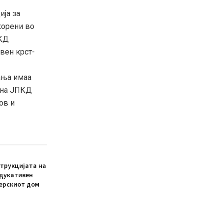
ија за
корени во
ПКД
вен крст-
ања имаа
 на ЈПКД
ов и
трукцијата на
едукативен
ерскиот дом