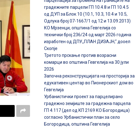
парцелација за промена на границите на
градежните парцели ГП 10.4.8 и ГП 10.4.5
од ДУП за Блок 10 (10.1, 10.3, 10.4 и 10.5,
Одлука број 07-1667/1 од 12 и 13.09.2013)
КО Мрзенци, општина Гевгелија со
технички број 236/24 од март 2026 година
изработен од ДПУ,,ПЛАН ДИЗАЈН,“ дооел
Скопје
Третото прскање против возрасни
комарци во општина Гевгелија на 30 јули
2026
Започна реконструкцијата на просторија за
едукативен центар во Пионерскиот дом во
Гевгелија
Урбанистички проект за парцелирано
градежно земјиште за градежна парцела
ГП 4.117 (дел од КП 2169 КО Богородица)
согласно Урбанистички план за село
Богородица, општина Гевгелија