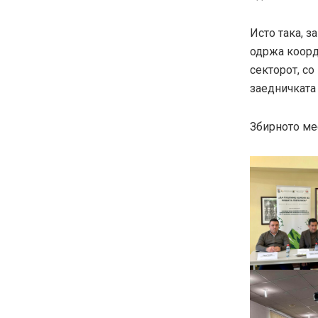
Исто така, з
одржа коорд
секторот, с
заедничката
Збирното мес