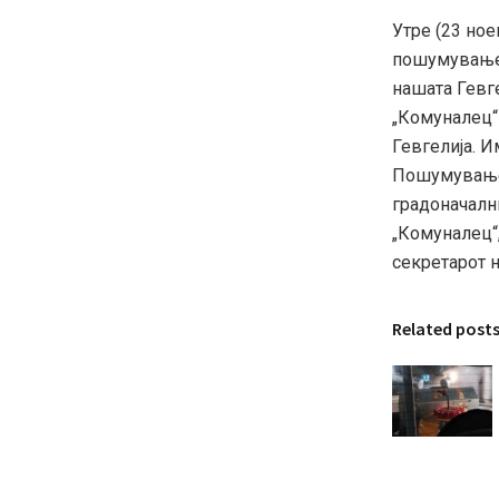
Утре (23 ное
пошумување 
нашата Гевге
„Комуналец“-
Гевгелија. И
Пошумувањет
градоначалн
„Комуналец“
секретарот 
Related post