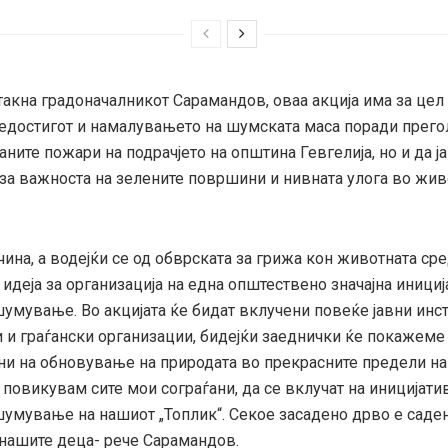
акна градоначалникот Сарамандов, оваа акција има за цел 
едостигот и намалувањето на шумската маса поради прего
ните пожари на подрачјето на општина Гевгелија, но и да ј
 за важноста на зелените површини и нивната улога во жив
чина, а водејќи се од обврската за грижа кон животната сре
идеја за организација на една општествено значајна инициј
умување. Во акцијата ќе бидат вклучени повеќе јавни инс
 и граѓански организации, бидејќи заеднички ќе покажеме 
ни на обновување на природата во прекрасните предели на
и повикувам сите мои сограѓани, да се вклучат на иницијати
умување на нашиот „Топлик“. Секое засадено дрво е саде
 нашите деца- рече Сарамандов.