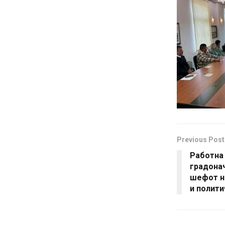
Previous Post
Работна
градона
шефот н
и полити