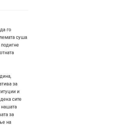
да го
лемата суша
а подигне
отната
дина,
атива за
титуции и
дека сите
 нашата
вата за
ње на