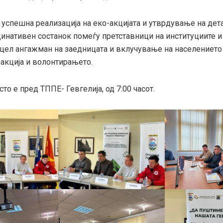
а успешна реализација на еко-акцијата и утврдување на дета
инативен состанок помеѓу претставници на институциите и
о цел ангажман на заедницата и вклучување на населението
 акција и волонтирањето.
то е пред ТППЕ- Гевгелија, од 7:00 часот.