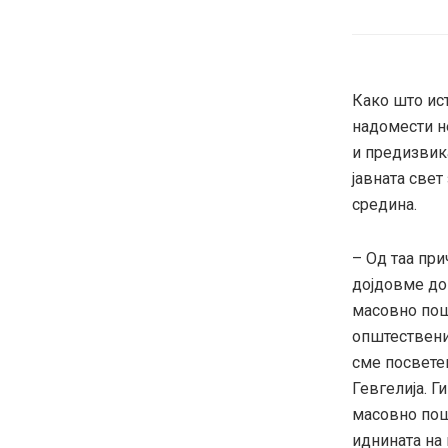
Како што ист
надомести н
и предизвика
јавната свет
средина.
– Од таа при
дојдовме до 
масовно пош
општествени
сме посвете
Гевгелија. Г
масовно пош
иднината на