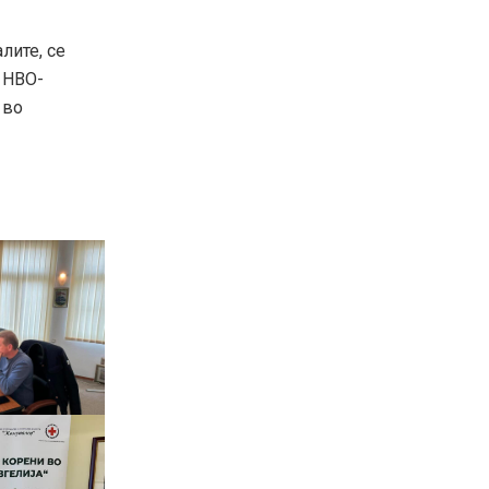
лите, се
 НВО-
 во