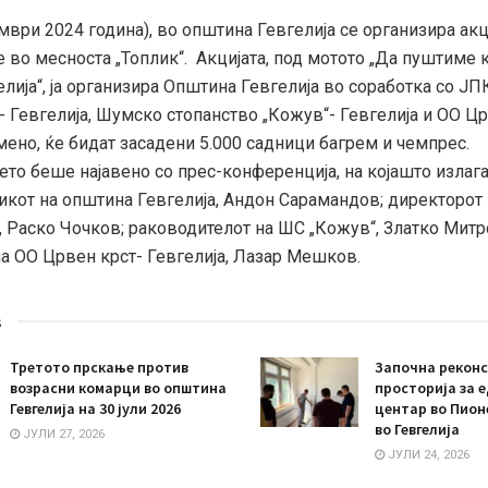
мври 2024 година), во општина Гевгелија се организира акц
во месноста „Топлик“. Акцијата, под мотото „Да пуштиме 
лија“, ја организира Општина Гевгелија во соработка со Ј
 Гевгелија, Шумско стопанство „Кожув“- Гевгелија и ОО Цр
мено, ќе бидат засадени 5.000 садници багрем и чемпрес.
о беше најавено со прес-конференција, на којашто излаг
икот на општина Гевгелија, Андон Сарамандов; директорот
, Раско Чочков; раководителот на ШС „Кожув“, Златко Митр
на ОО Црвен крст- Гевгелија, Лазар Мешков.
s
Третото прскање против
Започна реконс
возрасни комарци во општина
просторија за 
Гевгелија на 30 јули 2026
центар во Пион
во Гевгелија
ЈУЛИ 27, 2026
ЈУЛИ 24, 2026