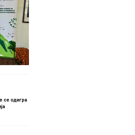
е се одигра
ија