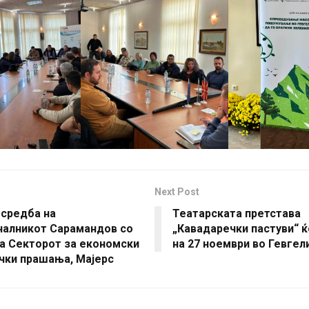
Next Post
 средба на
Театарската претстава
чалникот Сарамандов со
„Кавадаречки пастуви“ ќ
а Секторот за економски
на 27 ноември во Гевгел
чки прашања, Мајерс