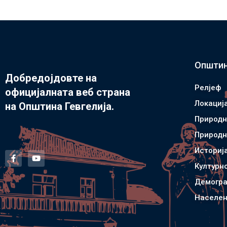
Општин
Добредојдовте на
Релјеф
официјалната веб страна
Локациј
на Општина Гевгелија.
Природн
Природн
Историј
Културн
Демогра
Населен