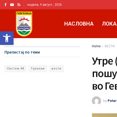
недела, 9 август , 2026
НАСЛОВНА
ЛОКА
Open toolbar
Home
ВЕСТИ
Прелистај по теми
Утре 
пошу
Систем 48
Туризам
вести
во Ге
by
Petar