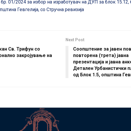
бр. 01/2024 за избор на изработувач на ДУП за блок 15.12, 
општина Гевгелија, со Стручна ревизија
Next Post
ан Св. Трифун со
Соопштение за јавен пов
онално закројување на
повторена (трета) јавна
презентација и јавна анк
Детален Урбанистички п
од Блок 1.5, општина Гев