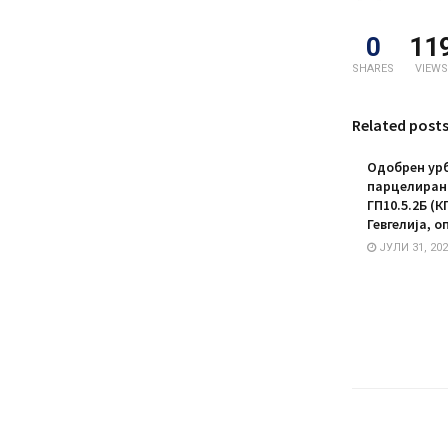
0
11
SHARES
VIEWS
Related post
Одобрен урб
парцелирано
ГП10.5.2Б (К
Гевгелија, о
ЈУЛИ 31, 202