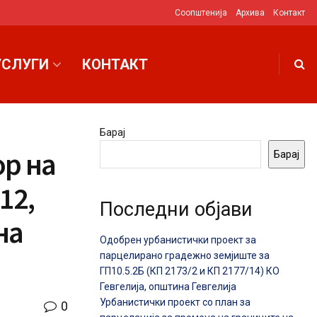
Соопштенија
Архива
Контакт
УСЛУГИ
КОНТАКТ
Барај
ор на
Барај
12,
Последни објави
на
Одобрен урбанистички проект за
парцелирано градежно земјиште за
ГП10.5.2Б (КП 2173/2 и КП 2177/14) КО
Гевгелија, општина Гевгелија
Урбанистички проект со план за
0