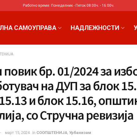
Работно време: Понеделник - Петок 08:00ч. - 16:00ч.
ЛНА САМОУПРАВА
НАДЛЕЖНОСТИ
ТЕНИЈА
 повик бр. 01/2024 за изб
отувач на ДУП за блок 15.
15.13 и блок 15.16, општи
лија, со Стручна ревизија
март 15, 2024
in
СООПШТЕНИЈА
,
Урбанизам