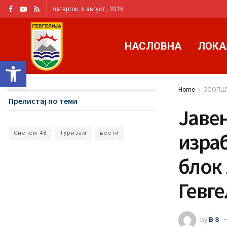
четврток, 6 август , 2026
НАСЛОВНА
ЛОКА
Open toolbar
Home
СООПШ
Прелистај по теми
Јавен
израб
Систем 48
Туризам
вести
блок 
Гевге
by
B S