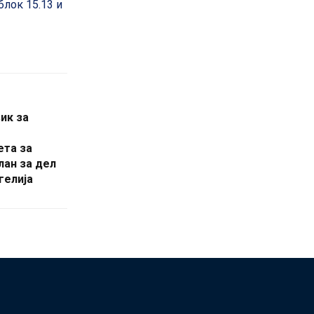
блок 15.13 и
ик за
ета за
лан за дел
гелија