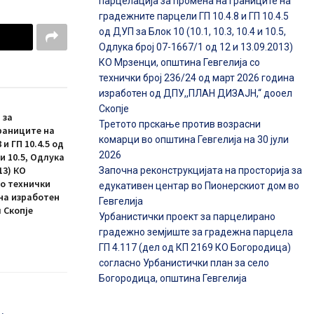
парцелација за промена на границите на
градежните парцели ГП 10.4.8 и ГП 10.4.5
од ДУП за Блок 10 (10.1, 10.3, 10.4 и 10.5,
Одлука број 07-1667/1 од 12 и 13.09.2013)
КО Мрзенци, општина Гевгелија со
технички број 236/24 од март 2026 година
изработен од ДПУ,,ПЛАН ДИЗАЈН,“ дооел
Скопје
 за
Третото прскање против возрасни
раниците на
комарци во општина Гевгелија на 30 јули
и ГП 10.4.5 од
2026
4 и 10.5, Одлука
13) КО
Започна реконструкцијата на просторија за
со технички
едукативен центар во Пионерскиот дом во
ина изработен
Гевгелија
 Скопје
Урбанистички проект за парцелирано
градежно земјиште за градежна парцела
ГП 4.117 (дел од КП 2169 КО Богородица)
согласно Урбанистички план за село
Богородица, општина Гевгелија