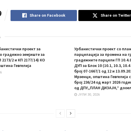
9
Share on Facebook
Share on Twitter
s
анистички проект за
Урбанистички проект со план
 градежно земјиште за
парцелација за промена на г
П 2173/2 и КП 2177/14) КО
градежните парцели ГП 10.4.8 
пштина Гевгелија
ДУП за Блок 10 (10.1, 10.3, 10.
број 07-1667/1 од 12 и 13.09.20
6
Мрзенци, општина Гевгелија 
број 236/24 од март 2026 год
од ДПУ,,ПЛАН ДИЗАЈН,“ дооел
ЈУЛИ 30, 2026