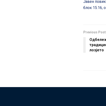
Јавен повик 
блок 15.16, 
Previous Post
Одбележ
традици
лозјето