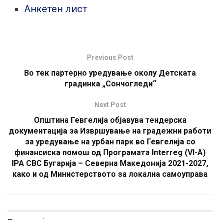
Анкетен лист
Previous Post
Во тек партерно уредување околу Детската
градинка „Сончогледи“
Next Post
Општина Гевгелија објавува тендерска
документација за Извршување на градежни работи
за уредување на урбан парк во Гевгелија со
финансиска помош од Програмата Interreg (VI-A)
IPA CBC Бугарија – Северна Македонија 2021-2027,
како и од Министерството за локална самоуправа