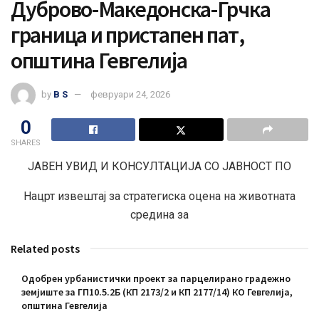
Дуброво-Македонска-Грчка
граница и пристапен пат,
општина Гевгелија
by
B S
февруари 24, 2026
0
SHARES
ЈАВЕН УВИД И КОНСУЛТАЦИЈА СО ЈАВНОСТ ПО
Нацрт извештај за стратегиска оцена на животната
средина за
Related posts
Одобрен урбанистички проект за парцелирано градежно
земјиште за ГП10.5.2Б (КП 2173/2 и КП 2177/14) КО Гевгелија,
општина Гевгелија