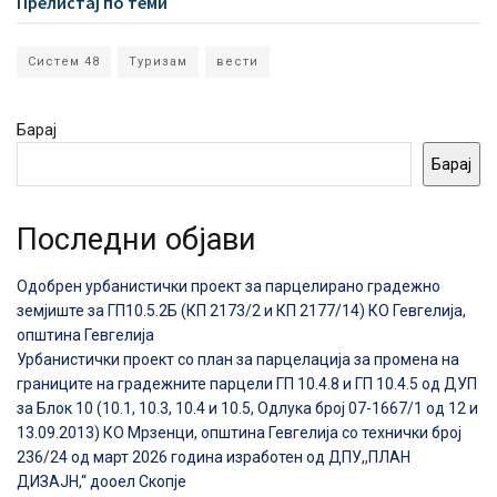
Прелистај по теми
Систем 48
Туризам
вести
Барај
Барај
Последни објави
Одобрен урбанистички проект за парцелирано градежно
земјиште за ГП10.5.2Б (КП 2173/2 и КП 2177/14) КО Гевгелија,
општина Гевгелија
Урбанистички проект со план за парцелација за промена на
границите на градежните парцели ГП 10.4.8 и ГП 10.4.5 од ДУП
за Блок 10 (10.1, 10.3, 10.4 и 10.5, Одлука број 07-1667/1 од 12 и
13.09.2013) КО Мрзенци, општина Гевгелија со технички број
236/24 од март 2026 година изработен од ДПУ,,ПЛАН
ДИЗАЈН,“ дооел Скопје