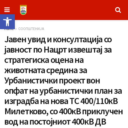
Open toolbar
Home
СООПШТЕНИЈА
Јавен увид и консултација со
јавност по Нацрт извештај за
стратегиска оцена на
животната средина за
Урбанистички проект вон
опфат на урбанистички план за
изградба на нова ТС 400/110кВ
Милетково, со 400кВ приклучен
вод на постојниот 400кВ ДВ