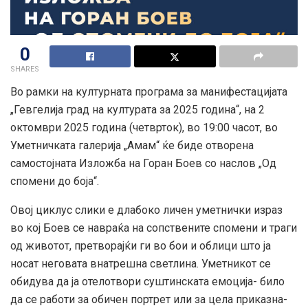
0
SHARES
Во рамки на културната програма за манифестацијата
„Гевгелија град на културата за 2025 година“, на 2
октомври 2025 година (четврток), во 19:00 часот, во
Уметничката галерија „Амам“ ќе биде отворена
самостојната Изложба на Горан Боев со наслов „Од
спомени до боја“.
Овој циклус слики е длабоко личен уметнички израз
во кој Боев се навраќа на сопствените спомени и траги
од животот, претворајќи ги во бои и облици што ја
носат неговата внатрешна светлина. Уметникот се
обидува да ја отелотвори суштинската емоција- било
да се работи за обичен портрет или за цела приказна-