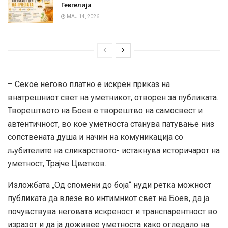
Гевгелија
МАЈ 14, 2026
– Секое негово платно е искрен приказ на
внатрешниот свет на уметникот, отворен за публиката.
Творештвото на Боев е творештво на самосвест и
автентичност, во кое уметноста станува патување низ
сопствената душа и начин на комуникација со
љубителите на сликарството- истакнува историчарот на
уметност, Трајче Цветков.
Изложбата „Од спомени до боја“ нуди ретка можност
публиката да влезе во интимниот свет на Боев, да ја
почувствува неговата искреност и транспарентност во
изразот и да ја доживее уметноста како огледало на