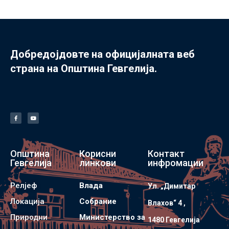
Добредојдовте на официјалната веб
страна на Општина Гевгелија.
Општина
Корисни
Контакт
Гевгелија
линкови
инфромации
Релјеф
Влада
Ул. „Димитар
Локација
Собрание
Влахов“ 4 ,
Природни
Министерство за
1480 Гевгелијa