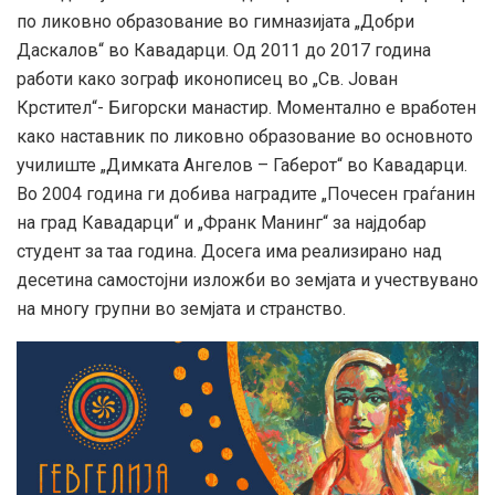
по ликовно образование во гимназијата „Добри
Даскалов“ во Кавадарци. Од 2011 до 2017 година
работи како зограф иконописец во „Св. Јован
Крстител“- Бигорски манастир. Моментално е вработен
како наставник по ликовно образование во основното
училиште „Димката Ангелов – Габерот“ во Кавадарци.
Во 2004 година ги добива наградите „Почесен граѓанин
на град Кавадарци“ и „Франк Манинг“ за најдобар
студент за таа година. Досега има реализирано над
десетина самостојни изложби во земјата и учествувано
на многу групни во земјата и странство.