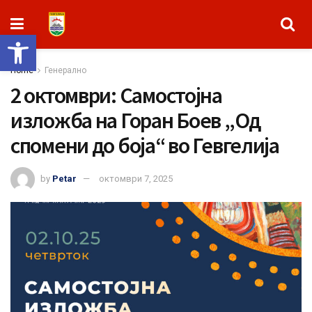
Open toolbar
Home
Генерално
2 октомври: Самостојна
изложба на Горан Боев „Од
спомени до боја“ во Гевгелија
by
Petar
октомври 7, 2025