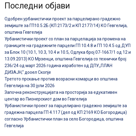
Последни објави
Одобрен урбанистички проект за парцелирано градежно
земјиште за ГП10.5.2Б (КП 2173/2 и КП 2177/14) КО Гевгелија,
општина Гевгелија
Урбанистички проект со план за парцелација за промена на
границите на градежните парцели ГП 10.4.8 и ГП 10.4.5 од ДУП
за Блок 10 (10.1, 10.3, 10.4 и 10.5, Одлука број 07-1667/1 од 12 и
13.09.2013) КО Мрзенци, општина Гевгелија со технички број
236/24 од март 2026 година изработен од ДПУ,,ПЛАН
ДИЗАЈН,“ дооел Скопје
Третото прскање против возрасни комарци во општина
Гевгелија на 30 јули 2026
Започна реконструкцијата на просторија за едукативен
центар во Пионерскиот дом во Гевгелија
Урбанистички проект за парцелирано градежно земјиште за
градежна парцела ГП 4.117 (дел од КП 2169 КО Богородица)
согласно Урбанистички план за село Богородица, општина
Гевгелија