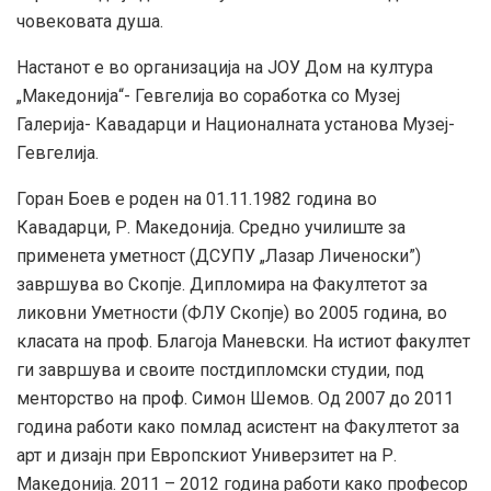
човековата душа.
Настанот е во организација на ЈОУ Дом на култура
„Македонија“- Гевгелија во соработка со Музеј
Галерија- Кавадарци и Националната установа Музеј-
Гевгелија.
Горан Боев е роден на 01.11.1982 година во
Кавадарци, Р. Македонија. Средно училиште за
применета уметност (ДСУПУ „Лазар Личеноски”)
завршува во Скопје. Дипломира на Факултетот за
ликовни Уметности (ФЛУ Скопје) во 2005 година, во
класата на проф. Благоја Маневски. На истиот факултет
ги завршува и своите постдипломски студии, под
менторство на проф. Симон Шемов. Од 2007 до 2011
година работи како помлад асистент на Факултетот за
арт и дизајн при Европскиот Универзитет на Р.
Македонија. 2011 – 2012 година работи како професор