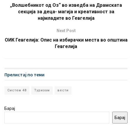
„Волшебникот од Оз“ во изведба на Драмската
секција за деца- магија и креативност за
најмладите во Гевгелија
Next Post
ОИК Гевгелија: Опис на избирачки места во општина
Гевгелија
Прелистај по теми
Систем 48
Туризам
вести
Барај
Барај