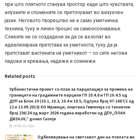
при што платното станува простор каде што чувствата,
илузиите и спомените се преточуваат во визуелен
јазик. Неговото творештво не е само уметничка
техника, туку и личен процес на самоосознавање.
Сликите не се создадени за да се вклопат во
идеализирана претстава за уметноста, туку да ја
претстават вистината на уметникот – со сите негови
падови и кревања, надежи и сомнежи.
Related posts
Урбанистички проект со план за парцелација за промена на
границите на градежните парцели ГП 10.4.8 и ГП 10.4.5 од
ДУП за Блок 10 (10.1, 10.3, 10.4 и 10.5, Одлука број 07-1667/1 од
12 и 13.09.2013) КО Мрзенци, општина Гевгелија со технички
број 236/24 од март 2026 година изработен од ДПУ,,ПЛАН
ДИЗАЈН,“ дооел Скопје
ЈУЛИ 30, 2026
Oдбележување на светскиот ден на пчелата во