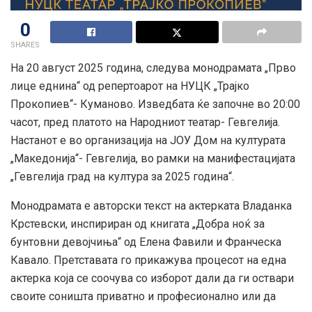
0
SHARES
На 20 август 2025 година, следува монодрамата „Прво
лице еднина“ од репертоарот на НУЦК „Трајко
Прокопиев“- Куманово. Изведбата ќе започне во 20:00
часот, пред платото на Народниот театар- Гевгелија.
Настанот е во организација на ЈОУ Дом на културата
„Македонија“- Гевгелија, во рамки на манифестацијата
„Гевгелија град на култура за 2025 година“.
Монодрамата е авторски текст на актерката Владанка
Крстевски, инспириран од книгата „Добра ноќ за
бунтовни девојчиња“ од Елена Фавили и Франческа
Кавало. Претставата го прикажува процесот на една
актерка која се соочува со изборот дали да ги оствари
своите соништа приватно и професионално или да