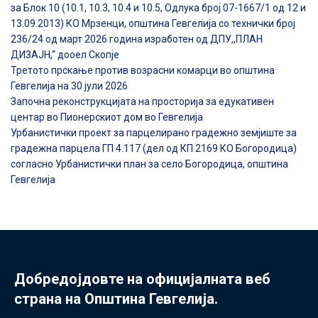
за Блок 10 (10.1, 10.3, 10.4 и 10.5, Одлука број 07-1667/1 од 12 и
13.09.2013) КО Мрзенци, општина Гевгелија со технички број
236/24 од март 2026 година изработен од ДПУ,,ПЛАН
ДИЗАЈН,“ дооел Скопје
Третото прскање против возрасни комарци во општина
Гевгелија на 30 јули 2026
Започна реконструкцијата на просторија за едукативен
центар во Пионерскиот дом во Гевгелија
Урбанистички проект за парцелирано градежно земјиште за
градежна парцела ГП 4.117 (дел од КП 2169 КО Богородица)
согласно Урбанистички план за село Богородица, општина
Гевгелија
Добредојдовте на официјалната веб
страна на Општина Гевгелија.