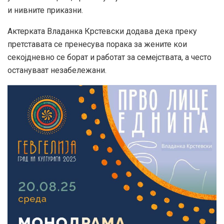
и нивните приказни.
Актерката Владанка Крстевски додава дека преку
претставата се пренесува порака за жените кои
секојдневно се борат и работат за семејствата, а често
остануваат незабележани.