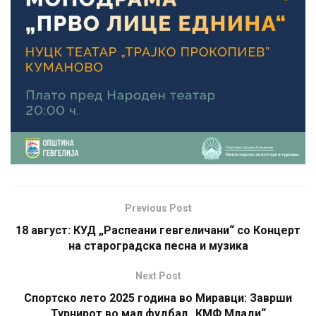
Previous Post
18 август: КУД „Распеани гевгеличани“ со Концерт
на староградска песна и музика
Next Post
Спортско лето 2025 година во Миравци: Заврши
Турнирот во мал фудбал „КМФ Млади“