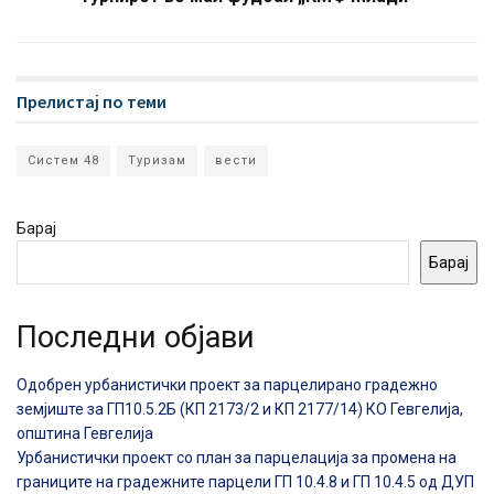
Прелистај по теми
Систем 48
Туризам
вести
Барај
Барај
Последни објави
Одобрен урбанистички проект за парцелирано градежно
земјиште за ГП10.5.2Б (КП 2173/2 и КП 2177/14) КО Гевгелија,
општина Гевгелија
Урбанистички проект со план за парцелација за промена на
границите на градежните парцели ГП 10.4.8 и ГП 10.4.5 од ДУП