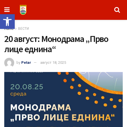
Open toolbar
Home
ВЕСТИ
20 август: Монодрама „Прво
лице еднина“
by
Petar
август 18, 2025