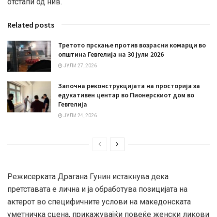
отстапи од нив.
Related posts
Третото прскање против возрасни комарци во
општина Гевгелија на 30 јули 2026
ЈУЛИ 27, 2026
Започна реконструкцијата на просторија за
едукативен центар во Пионерскиот дом во
Гевгелија
ЈУЛИ 24, 2026
Режисерката Драгана Гунин истакнува дека
претставата е лична и ја обработува позицијата на
актерот во специфичните услови на македонската
уметничка сцена, прикажувајќи повеќе женски ликови