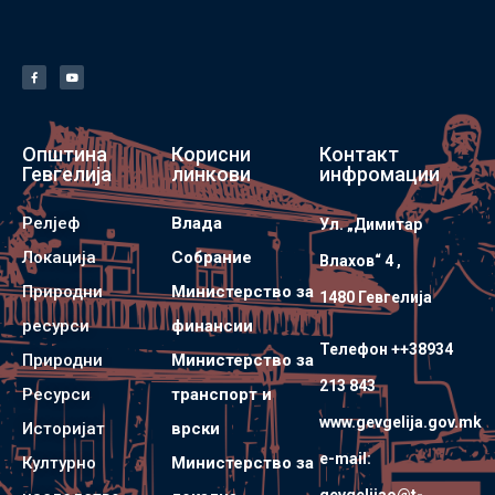
Општина
Корисни
Контакт
Гевгелија
линкови
инфромации
Релјеф
Влада
Ул. „Димитар
Локација
Собрание
Влахов“ 4 ,
Природни
Министерство за
1480 Гевгелијa
ресурси
финансии
Телефон ++38934
Природни
Министерство за
213 843
Ресурси
транспорт и
www.gevgelija.gov.mk
Историјат
врски
e-mail:
Културно
Министерство за