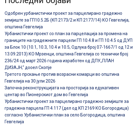
Последни објави
Одобрен урбанистички проект за парцелирано градежно
земјиште за ГП10.5.2Б (КП 2173/2 и КП 2177/14) КО Гевгелија,
општина Гевгелија
Урбанистички проект со план за парцелација за промена на
границите на градежните парцели ГП 10.4.8 и ГП 10.4.5 од ДУП
за Блок 10 (10.1, 10.3, 10.4 и 10.5, Одлука број 07-1667/1 од 12 и
13.09.2013) КО Мрзенци, општина Гевгелија со технички број
236/24 од март 2026 година изработен од ДПУ,,ПЛАН
ДИЗАЈН,“ дооел Скопје
Третото прскање против возрасни комарци во општина
Гевгелија на 30 јули 2026
Започна реконструкцијата на просторија за едукативен
центар во Пионерскиот дом во Гевгелија
Урбанистички проект за парцелирано градежно земјиште за
градежна парцела ГП 4.117 (дел од КП 2169 КО Богородица)
согласно Урбанистички план за село Богородица, општина
Гевгелија