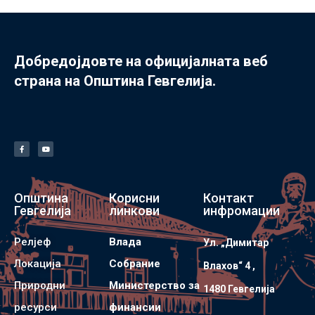
Добредојдовте на официјалната веб
страна на Општина Гевгелија.
Општина
Корисни
Контакт
Гевгелија
линкови
инфромации
Релјеф
Влада
Ул. „Димитар
Локација
Собрание
Влахов“ 4 ,
Природни
Министерство за
1480 Гевгелијa
ресурси
финансии