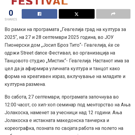
0
SHARES
Во рамки на програмата „Гевгелија град на култура зa
2025“, на 27 и 28 септември 2025 година, во ЈОУ
Пионерски дом „Јосип Броз Тито“- Гевгелија, ќе се
одржи Street dance Фестивал, во организација на
Танцовото студио „Мистик“- Гевгелија. Настанот има за
цел да ја афирмира уличната култура и танцот како
форма на креативен израз, вклучување на младите и
културна размена.
Во сабота, 27 септември, програмата започнува во
12:00 часот, со хип-хоп семинар под менторство на Ања
Јолакоска, наменет за учесници над 12 години. Ања
Јолакоска е истакната македонска танчерка и
кореографка, позната по својата работа на полето на