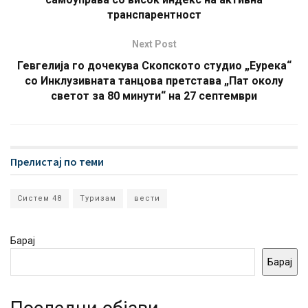
транспарентност
Next Post
Гевгелија го дочекува Скопското студио „Еурека“
со Инклузивната танцова претстава „Пат околу
светот за 80 минути“ на 27 септември
Прелистај по теми
Систем 48
Туризам
вести
Барај
Барај