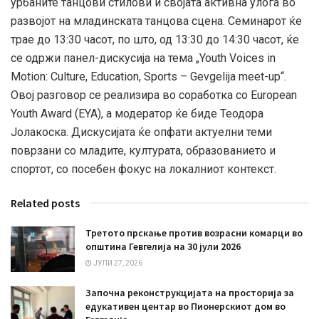
урбаните танцови стилови и својата активна улога во
развојот на младинската танцова сцена. Семинарот ќе
трае до 13:30 часот, по што, од 13:30 до 14:30 часот, ќе
се одржи панел-дискусија на тема „Youth Voices in
Motion: Culture, Education, Sports – Gevgelija meet-up“.
Овој разговор се реализира во соработка со European
Youth Award (EYA), а модератор ќе биде Теодора
Јолакоска. Дискусијата ќе опфати актуелни теми
поврзани со младите, културата, образованието и
спортот, со посебен фокус на локалниот контекст.
Related posts
Третото прскање против возрасни комарци во
општина Гевгелија на 30 јули 2026
ЈУЛИ 27, 2026
Започна реконструкцијата на просторија за
едукативен центар во Пионерскиот дом во