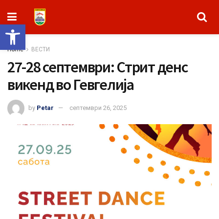
Open toolbar
Home
ВЕСТИ
27-28 септември: Стрит денс
викенд во Гевгелија
by
Petar
септември 26, 2025