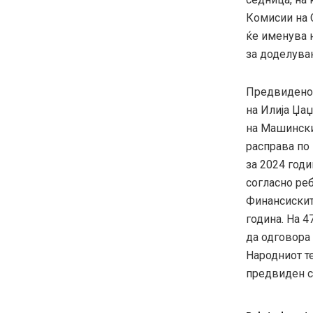
Комисии на С
ќе именува 
за доделува
Предвидено 
на Илија Џа
на Машински
расправа по
за 2024 год
согласно реб
Финансиските
година. На 4
да одговора
Народниот те
предвиден с