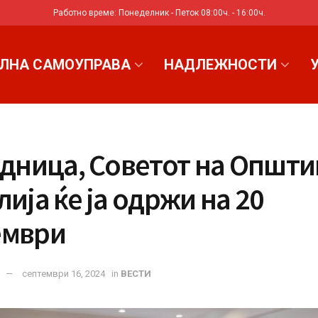
Работно време: Понеделник - Петок 08:00ч. - 16:00ч.
ЛНА САМОУПРАВА
НАДЛЕЖНОСТИ
едница, Советот на Општ
лија ќе ја одржи на 20
ември
септември 16, 2024
in
ВЕСТИ