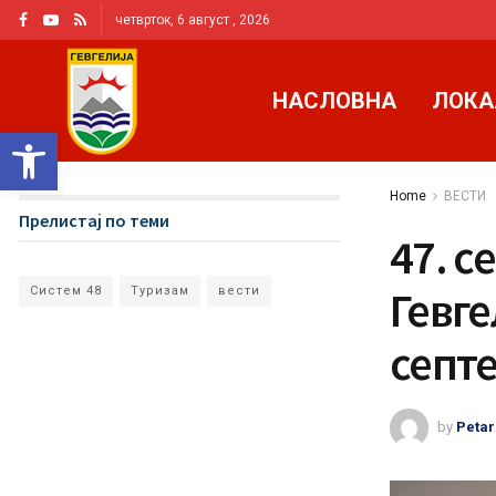
четврток, 6 август , 2026
НАСЛОВНА
ЛОКА
Open toolbar
Home
ВЕСТИ
Прелистај по теми
47. с
Гевге
Систем 48
Туризам
вести
септ
by
Petar