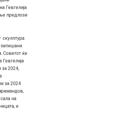
на Гевгелија
ање предлози
– скулптура
а запишани
. Советот ќе
 Гевгелија
 за 2024,
а
и за 2024
Сарамандов,
сала на
ницата, е