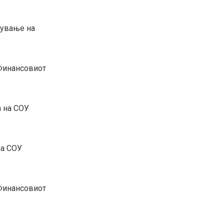
дување на
Финансовиот
а на СОУ
на СОУ
Финансовиот