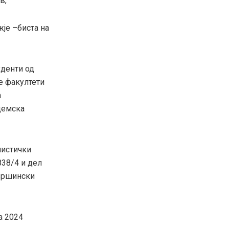
в,
је –биста на
уденти од
е факултети
а
демска
нистички
838/4 и дел
овршински
а 2024