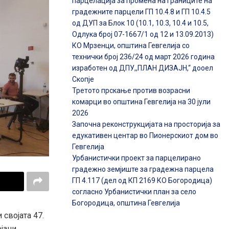
парцелација за промена на границите на
градежните парцели ГП 10.4.8 и ГП 10.4.5
од ДУП за Блок 10 (10.1, 10.3, 10.4 и 10.5,
Одлука број 07-1667/1 од 12 и 13.09.2013)
КО Мрзенци, општина Гевгелија со
технички број 236/24 од март 2026 година
изработен од ДПУ,,ПЛАН ДИЗАЈН,“ дооел
Скопје
Третото прскање против возрасни
комарци во општина Гевгелија на 30 јули
2026
Започна реконструкцијата на просторија за
едукативен центар во Пионерскиот дом во
Гевгелија
Урбанистички проект за парцелирано
градежно земјиште за градежна парцела
ГП 4.117 (дел од КП 2169 КО Богородица)
согласно Урбанистички план за село
Богородица, општина Гевгелија
 својата 47.
јани