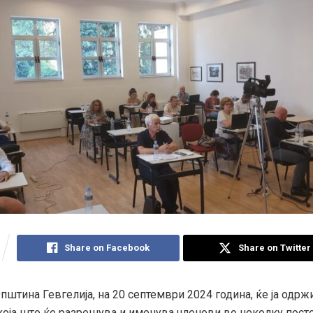
Share on Facebook
Share on Twitter
пштина Гевгелија, на 20 септември 2024 година, ќе ја одржи
која што ќе разрешува и именува членови во неколку посто