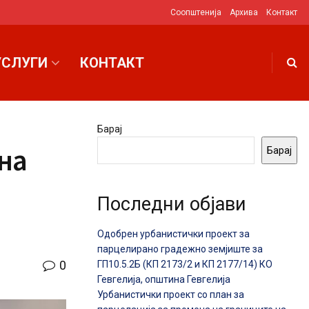
Соопштенија
Архива
Контакт
УСЛУГИ
КОНТАКТ
Барај
ина
Барај
Последни објави
Одобрен урбанистички проект за
парцелирано градежно земјиште за
0
ГП10.5.2Б (КП 2173/2 и КП 2177/14) КО
Гевгелија, општина Гевгелија
Урбанистички проект со план за