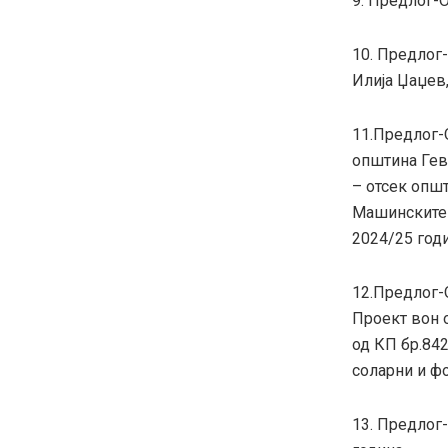
9. Предлог-
10. Предлог
Илија Џаџев
11.Предлог-
општина Гев
– отсек опш
Машинските 
2024/25 год
12.Предлог-
Проект вон о
од КП бр.84
соларни и ф
13. Предлог