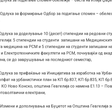
Одлука за подигање спомен-обележје – биста на Илија Џаџе
-Одлука за формирање Одбор за подигање спомен – обележ
,
Одлука за доделување 10 (десет) стипендии на редовни ст
гелија: 5 стипендии на студенти запишани на Медицинскит
та медицина на РСМ и 5 стипендии на студенти запишани н
и Електротехничките факултети на РСМ, почнувајќи од ака
ина, се до заврушување на последниот семестар,
Одлука за прифаќање на Иницијатива за изработка на Урба
пфат на урбанистички план за КП бр.837, КП бр.835, КП бр.
2 КО Ново Конско, општина Гевгелија со намена Е1.13 – П
отоволтаични електрани,
-Измени и дополнувања на Буџетот на Општина Гевгелија з