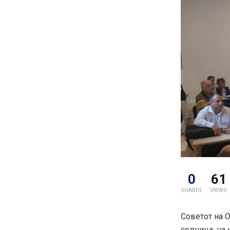
0
61
SHARES
VIEWS
Советот на О
седница, на 