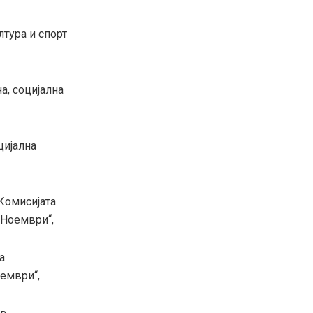
лтура и спорт
а, социјална
цијална
Комисијата
 Ноември“,
а
ември“,