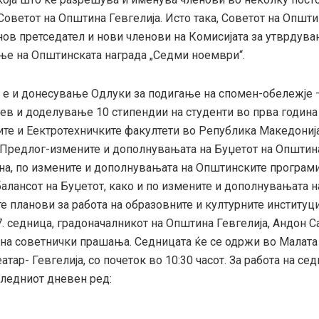
оветот на Општина Гевгелија. Исто така, Советот на Општи
нов претседател и нови членови на Комисијата за утврдув
ње на Општинската награда „Седми ноември“.
е и донесување Одлуки за подигање на спомен-обележје 
џев и доделување 10 стипендии на студенти во прва годин
те и Еектротехничките факултети во Република Македонија
 Предлог-измените и дополнувањата на Буџетот на Општина
ина, по измените и дополнувањата на Општинските програми
алансот на Буџетот, како и по измените и дополнувањата н
 планови за работа на образовните и културните институци
7. седница, градоначалникот на Општина Гевгелија, Андон 
 на советнички прашања. Седницата ќе се одржи во Малата 
атар- Гевгелија, со почеток во 10:30 часот. За работа на сед
ледниот дневен ред: