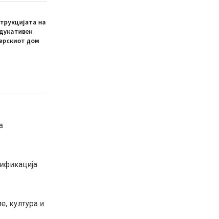
трукцијата на
едукативен
ерскиот дом
а
рификација
е, култура и