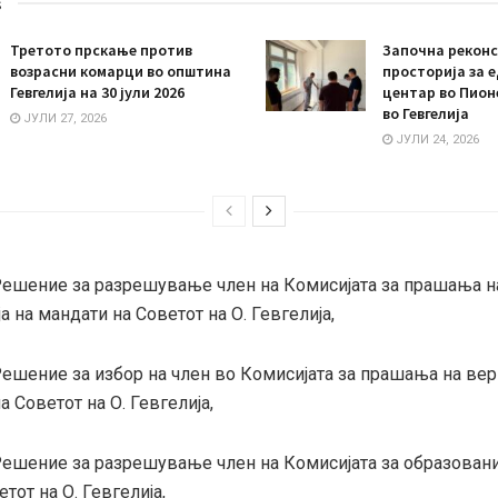
s
Третото прскање против
Започна реконс
возрасни комарци во општина
просторија за 
Гевгелија на 30 јули 2026
центар во Пион
во Гевгелија
ЈУЛИ 27, 2026
ЈУЛИ 24, 2026
Решение за разрешување член на Комисијата за прашања н
 на мандати на Советот на О. Гевгелија,
Решение за избор на член во Комисијата за прашања на ве
а Советот на О. Гевгелијa,
Решение за разрешување член на Комисијата за образовани
Советот на О. Гевгелија,