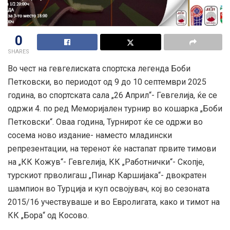
0
SHARES
Во чест на гевгелиската спортска легенда Боби
Петковски, во периодот од 9 до 10 септември 2025
година, во спортската сала „26 Април“- Гевгелија, ќе се
одржи 4. по ред Меморијален турнир во кошарка „Боби
Петковски“. Оваа година, Турнирот ќе се одржи во
сосема ново издание- наместо младински
репрезентации, на теренот ќе настапат првите тимови
на „КК Кожув“- Гевгелија, КК „Работнички“- Скопје,
турскиот прволигаш „Пинар Каршијака“- двократен
шампион во Турција и куп освојувач, кој во сезоната
2015/16 учествуваше и во Евролигата, како и тимот на
КК „Бора“ од Косово.