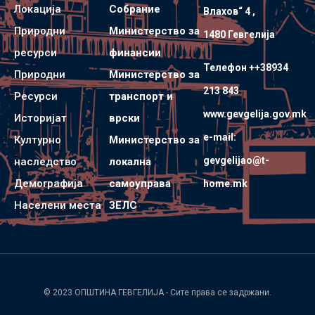
Локација
Собрание
Влахов“ 4 ,
Природни
Министерство за
1480 Гевгелијa
ресурси
финансии
Телефон ++38934
Природни
Министерство за
213 843
Ресурси
транспорт и
www.gevgelija.gov.mk
Историјат
врски
e-mail:
Културно
Министерство за
gevgelijao@t-
наследство
локална
Демографија
самоуправа
home.mk
Населени места
ЗЕЛС
© 2023
ОПШТИНА ГЕВГЕЛИЈА
- Сите права се задржани.