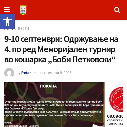
Open toolbar
Home
ВЕСТИ
9-10 септември: Одржување на
4. по ред Меморијален турнир
во кошарка „Боби Петковски“
by
Petar
септември 8, 2025