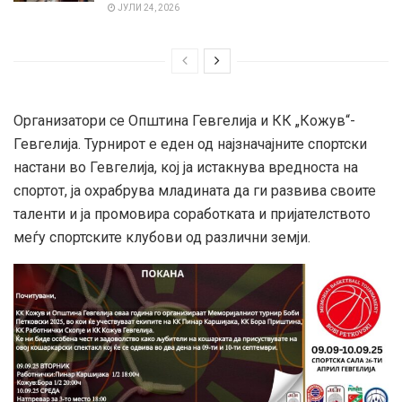
ЈУЛИ 24, 2026
Организатори се Општина Гевгелија и КК „Кожув“-
Гевгелија. Турнирот е еден од најзначајните спортски
настани во Гевгелија, кој ја истакнува вредноста на
спортот, ја охрабрува младината да ги развива своите
таленти и ја промовира соработката и пријателството
меѓу спортските клубови од различни земји.