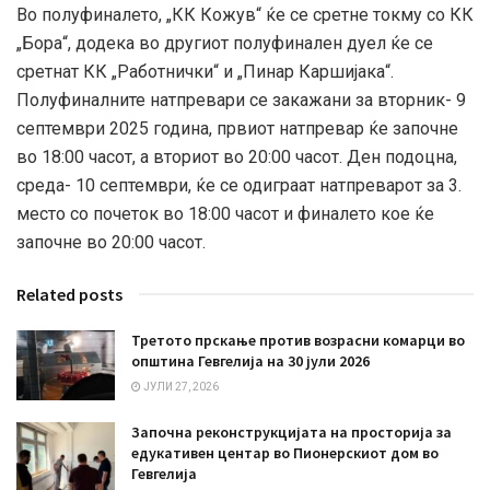
Во полуфиналето, „КК Кожув“ ќе се сретне токму со КК
„Бора“, додека во другиот полуфинален дуел ќе се
сретнат КК „Работнички“ и „Пинар Каршијака“.
Полуфиналните натпревари се закажани за вторник- 9
септември 2025 година, првиот натпревар ќе започне
во 18:00 часот, а вториот во 20:00 часот. Ден подоцна,
среда- 10 септември, ќе се одиграат натпреварот за 3.
место со почеток во 18:00 часот и финалето кое ќе
започне во 20:00 часот.
Related posts
Третото прскање против возрасни комарци во
општина Гевгелија на 30 јули 2026
ЈУЛИ 27, 2026
Започна реконструкцијата на просторија за
едукативен центар во Пионерскиот дом во
Гевгелија