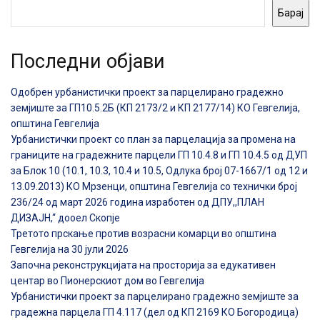
Барај
Последни објави
Одобрен урбанистички проект за парцелирано градежно
земјиште за ГП10.5.2Б (КП 2173/2 и КП 2177/14) КО Гевгелија,
општина Гевгелија
Урбанистички проект со план за парцелација за промена на
границите на градежните парцели ГП 10.4.8 и ГП 10.4.5 од ДУП
за Блок 10 (10.1, 10.3, 10.4 и 10.5, Одлука број 07-1667/1 од 12 и
13.09.2013) КО Мрзенци, општина Гевгелија со технички број
236/24 од март 2026 година изработен од ДПУ,,ПЛАН
ДИЗАЈН,“ дооел Скопје
Третото прскање против возрасни комарци во општина
Гевгелија на 30 јули 2026
Започна реконструкцијата на просторија за едукативен
центар во Пионерскиот дом во Гевгелија
Урбанистички проект за парцелирано градежно земјиште за
градежна парцела ГП 4.117 (дел од КП 2169 КО Богородица)