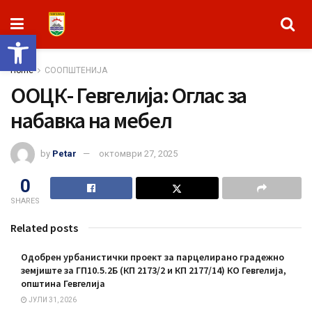
Open toolbar
Home
СООПШТЕНИЈА
OOЦК- Гевгелија: Oглас за
набавка на мебел
by
Petar
октомври 27, 2025
0
SHARES
Related posts
Одобрен урбанистички проект за парцелирано градежно
земјиште за ГП10.5.2Б (КП 2173/2 и КП 2177/14) КО Гевгелија,
општина Гевгелија
ЈУЛИ 31, 2026