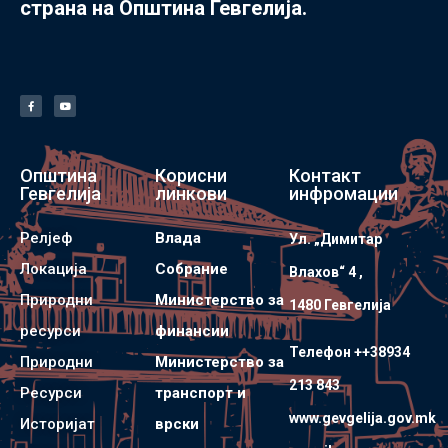
страна на Општина Гевгелија.
Општина
Корисни
Контакт
Гевгелија
линкови
инфромации
Релјеф
Влада
Ул. „Димитар
Локација
Собрание
Влахов“ 4 ,
Природни
Министерство за
1480 Гевгелијa
ресурси
финансии
Телефон ++38934
Природни
Министерство за
213 843
Ресурси
транспорт и
www.gevgelija.gov.mk
Историјат
врски