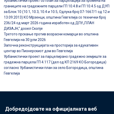
Урбанистички проект со план за парцелација за промена на
границите на градежните парцели ГП 10.4.8 и ГП 10.4.5 од ДУП
за Блок 10 (10.1, 10.3, 10.4 и 10.5, Одлука број 07-1667/1 од 12 и
13.09.2013) КО Мрзенци, општина Гевгелија со технички број
236/24 од март 2026 година изработен од ДПУ,,ПЛАН
ДИЗАЈН,“ дооел Скопје
Третото прскање против возрасни комарци во општина
Гевгелија на 30 јули 2026
Започна реконструкцијата на просторија за едукативен
центар во Пионерскиот дом во Гевгелија
Урбанистички проект за парцелирано градежно земјиште за
градежна парцела ГП 4.117 (дел од КП 2169 КО Богородица)
согласно Урбанистички план за село Богородица, општина
Гевгелија
Добредојдовте на официјалната веб