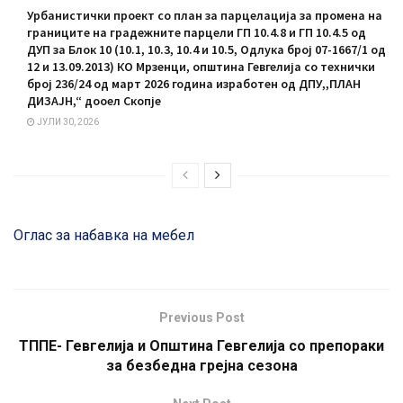
Урбанистички проект со план за парцелација за промена на
границите на градежните парцели ГП 10.4.8 и ГП 10.4.5 од
ДУП за Блок 10 (10.1, 10.3, 10.4 и 10.5, Одлука број 07-1667/1 од
12 и 13.09.2013) КО Мрзенци, општина Гевгелија со технички
број 236/24 од март 2026 година изработен од ДПУ,,ПЛАН
ДИЗАЈН,“ дооел Скопје
ЈУЛИ 30, 2026
Oглас за набавка на мебел
Previous Post
ТППЕ- Гевгелија и Општина Гевгелија со препораки
за безбедна грејна сезона