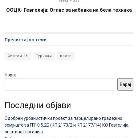
Next Post
ООЦК- Гевгелија: Oглас за набавка на бела техника
Прелистај по теми
Систем 48
Туризам
вести
Барај
Барај
Последни објави
Одобрен урбанистички проект за парцелирано градежно
земјиште за ГП10.5.2Б (КП 2173/2 и КП 2177/14) КО Гевгелија,
општина Гевгелија