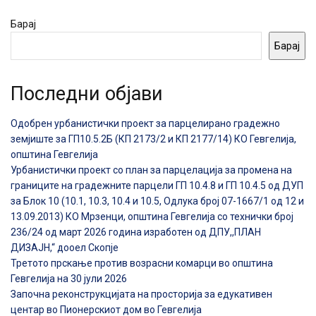
Барај
Барај
Последни објави
Одобрен урбанистички проект за парцелирано градежно
земјиште за ГП10.5.2Б (КП 2173/2 и КП 2177/14) КО Гевгелија,
општина Гевгелија
Урбанистички проект со план за парцелација за промена на
границите на градежните парцели ГП 10.4.8 и ГП 10.4.5 од ДУП
за Блок 10 (10.1, 10.3, 10.4 и 10.5, Одлука број 07-1667/1 од 12 и
13.09.2013) КО Мрзенци, општина Гевгелија со технички број
236/24 од март 2026 година изработен од ДПУ,,ПЛАН
ДИЗАЈН,“ дооел Скопје
Третото прскање против возрасни комарци во општина
Гевгелија на 30 јули 2026
Започна реконструкцијата на просторија за едукативен
центар во Пионерскиот дом во Гевгелија