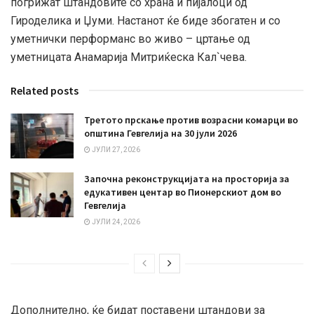
погрижат штандовите со храна и пијалоци од
Гироделика и Џуми. Настанот ќе биде збогатен и со
уметнички перформанс во живо – цртање од
уметницата Анамарија Митриќеска Кал`чева.
Related posts
Третото прскање против возрасни комарци во
општина Гевгелија на 30 јули 2026
ЈУЛИ 27, 2026
Започна реконструкцијата на просторија за
едукативен центар во Пионерскиот дом во
Гевгелија
ЈУЛИ 24, 2026
Дополнително, ќе бидат поставени штандови за