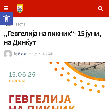
Open toolbar
Home
ВЕСТИ
„Гевгелија на пикник“- 15 јуни,
на Динќут
by
Petar
јуни 13, 2025