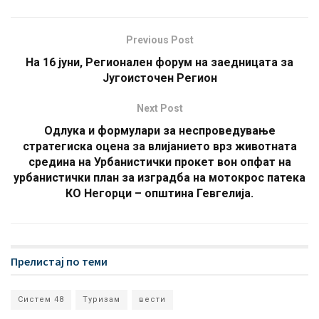
Previous Post
На 16 јуни, Регионален форум на заедницата за
Југоисточен Регион
Next Post
Одлука и формулари за неспроведување
стратегиска оцена за влијанието врз животната
средина на Урбанистички прокет вон опфат на
урбанистички план за изградба на мотокрос патека
КО Негорци – општина Гевгелија.
Прелистај по теми
Систем 48
Туризам
вести