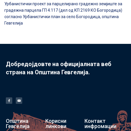
Урбанистички проект за парцелирано градежно земјиште за
градежна парцела ГП 4.117 (дел од КП 2169 КО Богородица)
согласно Урбанистички план за село Богородица, општина
Гевгелија
Добредојдовте на официјалната веб
страна на Општина Гевгелија.
Општина
Корисни
Контакт
Гевгелија
линкови
инфромации