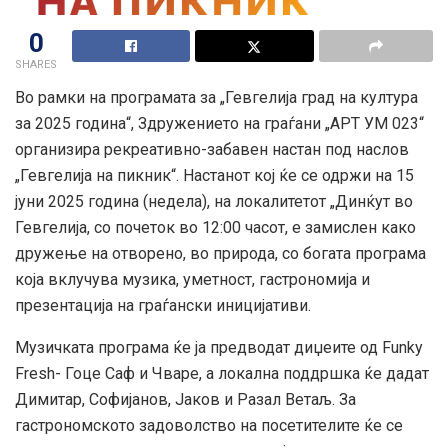
0
SHARES
Во рамки на програмата за „Гевгелија град на култура
за 2025 година“, Здружението на граѓани „АРТ УМ 023“
организира рекреативно-забавен настан под наслов
„Гевгелија на пикник“. Настанот кој ќе се одржи на 15
јуни 2025 година (недела), на локалитетот „Динќут во
Гевгелија, со почеток во 12:00 часот, е замислен како
дружење на отворено, во природа, со богата програма
која вклучува музика, уметност, гастрономија и
презентација на граѓански иницијативи.
Музичката програма ќе ја предводат диџеите од Funky
Fresh- Гоце Саф и Чваре, а локална поддршка ќе дадат
Димитар, Софијанов, Јаков и Разал Ветаљ. За
гастрономското задоволство на посетителите ќе се