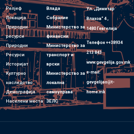
Релјеф
Влада
Ул. „Димитар
Локација
Собрание
Влахов“ 4 ,
Природни
Министерство за
1480 Гевгелијa
ресурси
финансии
Телефон ++38934
Природни
Министерство за
213 843
Ресурси
транспорт и
www.gevgelija.gov.mk
Историјат
врски
e-mail:
Културно
Министерство за
gevgelijao@t-
наследство
локална
Демографија
самоуправа
home.mk
Населени места
ЗЕЛС