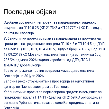
Последни објави
Одобрен урбанистички проект за парцелирано градежно
земјиште за ГП10.5.2Б (КП 2173/2 и КП 2177/14) КО Гевгелија,
општина Гевгелија
Урбанистички проект со план за парцелација за промена на
границите на градежните парцели ГП 10.4.8 и ГП 10.4.5 од ДУП
за Блок 10 (10.1, 10.3, 10.4 и 10.5, Одлука број 07-1667/1 од 12 и
13.09.2013) КО Мрзенци, општина Гевгелија со технички број
236/24 од март 2026 година изработен од ДПУ,,ПЛАН
ДИЗАЈН,“ дооел Скопје
Третото прскање против возрасни комарци во општина
Гевгелија на 30 јули 2026
Започна реконструкцијата на просторија за едукативен
центар во Пионерскиот дом во Гевгелија
Урбанистички проект за парцелирано градежно земјиште за
градежна парцела ГП 4.117 (дел од КП 2169 КО Богородица)
согласно Урбанистички план за село Богородица, општина
Гевгелија