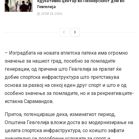
едукативен центар во Пионерскиот дом во
Гевгелија
ЈУЛИ 24, 2026
– Изградбата на новата атлетска патека има огромно
значење за нашиот град, посебно за помладите
генерации, од причина што Гевгелија за првпат ќе
добие спортска инфраструктура што претставува
основа за развој на секој еден друг спорт и што е од
особено значење за помладите, но и за рекреативците-
истакна Сарамандов.
Притоа, потенцираше дека, изминатиот период,
Општина Гевгелија вложи доста во модернизирање на
целата спортска инфраструктура, со коишто зафати
значително се подобрени условите за спорт и