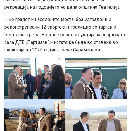
рекреација на подрачјето на цела општина Гевгелија.
– Во градот и населените места, беа изградени и
реконструирани 12 спортски игралишта со тартан и
вештачка трева. Во тек е реконструкција на спортската
сала ДТВ „Партизан“ и истата ќе биде во ставена во
функција во 2025 година- рече Сарамандов.