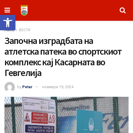
Open toolbar
Home
ВЕСТИ
Започна изградбата на
атлетска патека во спортскиот
комплекс кај Касарната во
Гевгелија
by
Petar
ноември 19, 2024