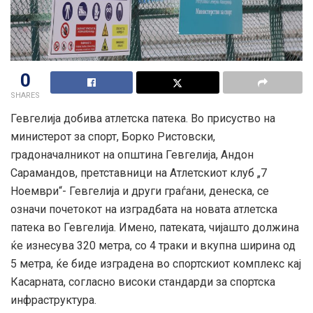
0
SHARES
Гевгелија добива атлетска патека. Во присуство на
министерот за спорт, Борко Ристовски,
градоначалникот на општина Гевгелија, Андон
Сарамандов, претставници на Атлетскиот клуб „7
Ноември“- Гевгелија и други граѓани, денеска, се
означи почетокот на изградбата на новата атлетска
патека во Гевгелија. Имено, патеката, чијашто должина
ќе изнесува 320 метра, со 4 траки и вкупна ширина од
5 метра,
ќе биде изградена во спортскиот комплекс кај
Касарната, согласно високи стандарди за спортска
инфраструктура.