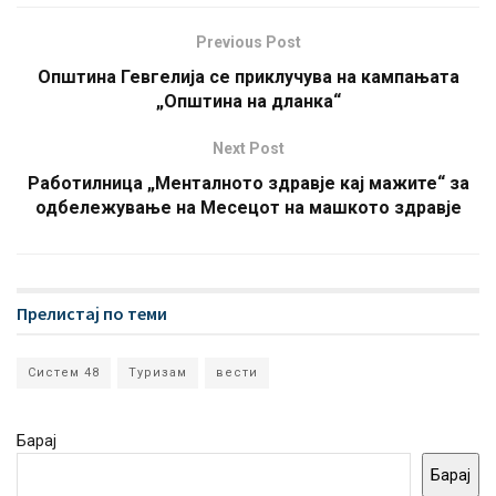
Previous Post
Општина Гевгелија се приклучува на кампањата
„Општина на дланка“
Next Post
Работилница „Менталното здравје кај мажите“ за
одбележување на Месецот на машкото здравје
Прелистај по теми
Систем 48
Туризам
вести
Барај
Барај