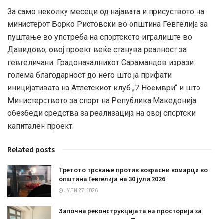
За само неколку месеци од најавата и присуството на
министерот Борко Ристовски во општина Гевгелија за
пуштање во употреба на спортското игралиште во
Давидово, овој проект веќе станува реалност за
гевгеличани. Градоначалникот Сарамандов изрази
голема благодарност до него што ја прифати
иницијативата на Атлетскиот клуб „7 Ноември“ и што
Министерството за спорт на Република Македонија
обезбеди средства за реализација на овој спортски
капитален проект.
Related posts
Третото прскање против возрасни комарци во
општина Гевгелија на 30 јули 2026
ЈУЛИ 27, 2026
Започна реконструкцијата на просторија за