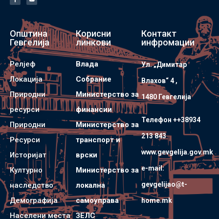
Општина
Корисни
Контакт
Гевгелија
линкови
инфромации
Релјеф
Влада
Ул. „Димитар
Локација
Собрание
Влахов“ 4 ,
Природни
Министерство за
1480 Гевгелијa
ресурси
финансии
Телефон ++38934
Природни
Министерство за
213 843
Ресурси
транспорт и
www.gevgelija.gov.mk
Историјат
врски
e-mail:
Културно
Министерство за
gevgelijao@t-
наследство
локална
Демографија
самоуправа
home.mk
Населени места
ЗЕЛС