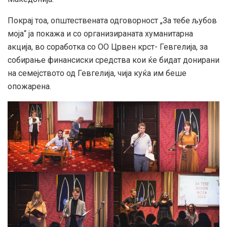
Покрај тоа, општествената одговорност „За тебе љубов
моја“ ја покажа и со организираната хуманитарна
акција, во соработка со ОО Црвен крст- Гевгелија, за
собирање финансиски средства кои ќе бидат донирани
на семејството од Гевгелија, чија куќа им беше
опожарена.