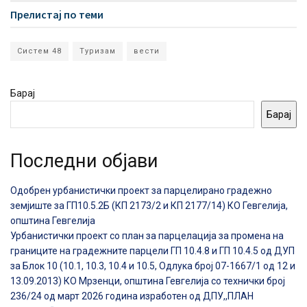
Прелистај по теми
Систем 48
Туризам
вести
Барај
Барај
Последни објави
Одобрен урбанистички проект за парцелирано градежно
земјиште за ГП10.5.2Б (КП 2173/2 и КП 2177/14) КО Гевгелија,
општина Гевгелија
Урбанистички проект со план за парцелација за промена на
границите на градежните парцели ГП 10.4.8 и ГП 10.4.5 од ДУП
за Блок 10 (10.1, 10.3, 10.4 и 10.5, Одлука број 07-1667/1 од 12 и
13.09.2013) КО Мрзенци, општина Гевгелија со технички број
236/24 од март 2026 година изработен од ДПУ,,ПЛАН