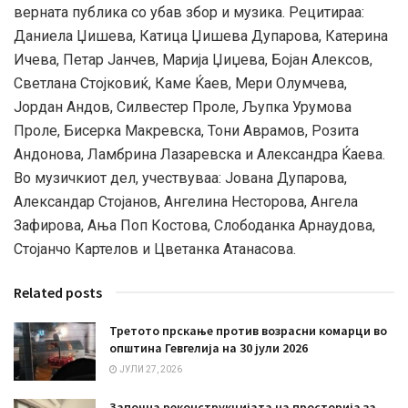
верната публика со убав збор и музика. Рецитираа:
Даниела Џишева, Катица Џишева Дупарова, Катерина
Ичева, Петар Јанчев, Марија Џиџева, Бојан Aлексов,
Светлана Стојковиќ, Каме Ќаев, Мери Олумчева,
Јордан Aндов, Силвестер Проле, Љупка Урумова
Проле, Бисерка Макревска, Тони Аврамов, Розита
Андонова, Ламбрина Лазаревска и Александра Ќаева.
Во музичкиот дел, учествуваа: Јована Дупарова,
Александар Стојанов, Ангелина Несторова, Ангела
Зафирова, Ања Поп Костова, Слободанка Арнаудова,
Стојанчо Картелов и Цветанка Атанасова.
Related posts
Третото прскање против возрасни комарци во
општина Гевгелија на 30 јули 2026
ЈУЛИ 27, 2026
Започна реконструкцијата на просторија за