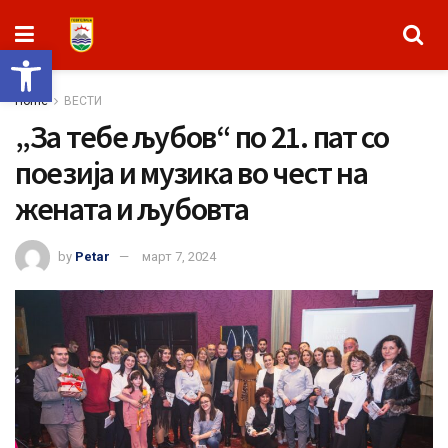
Open toolbar
Home
ВЕСТИ
„За тебе љубов“ по 21. пат со
поезија и музика во чест на
жената и љубовта
by
Petar
март 7, 2024