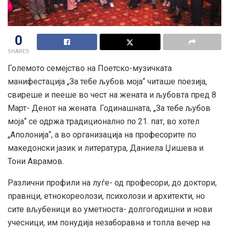
0
SHARES
Големото семејство на Поетско-музичката
манифестација „За тебе љубов моја“ читаше поезија,
свиреше и пееше во чест на жената и љубовта пред 8
Март- Денот на жената. Годинашната, „За тебе љубов
моја“ се одржа традиционално по 21. пат, во хотел
„Аполонија“, а во организација на професорите по
македонски јазик и литература, Даниела Џишева и
Тони Аврамов.
Различни профили на луѓе- од професори, до
доктори,
правнци, етнокореолози, психолози и архитекти, но
сите вљубеници во уметноста- долгогодишни и нови
учесници, им понудија незаборавна и топла вечер на