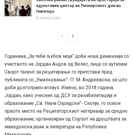
едукативен центар во Пионерскиот дом во
Гевгелија
ЈУЛИ 24, 2026
Годинава, „За тебе љубов моја“ доби нова димензија со
учеството на Јордан Андов од Велес, лице со аутизам.
Својот талент за рецитирање го претстави пред
публиката со „Умилкување“- П. М. Андреевски, за што
доби долготраен аплауз. Имено, во 2018 година,
Јордан, како учесник од ДСУ за рехабилитација и
образование „Св. Наум Охридски“- Скопје, го освои
првото место на Рецитаторскиот натпревар за средно
образование, организиран од Сојузот на друштвата за
македонски јазик и литература на Република
Македонија.