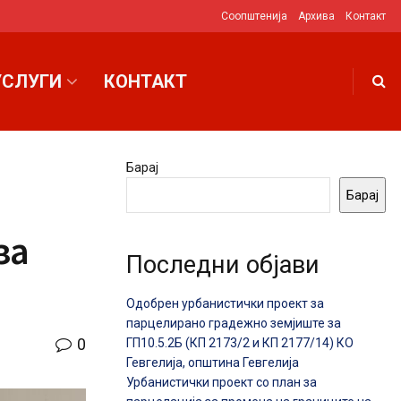
Соопштенија
Архива
Контакт
УСЛУГИ
КОНТАКТ
Барај
Барај
за
Последни објави
Одобрен урбанистички проект за
парцелирано градежно земјиште за
0
ГП10.5.2Б (КП 2173/2 и КП 2177/14) КО
Гевгелија, општина Гевгелија
Урбанистички проект со план за