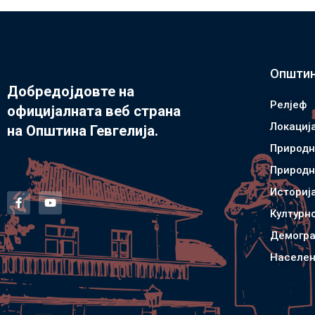
Општин
Добредојдовте на
Релјеф
официјалната веб страна
Локациј
на Општина Гевгелија.
Природн
Природн
Историј
Културн
Демогра
Населен