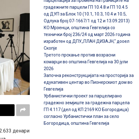
парцелација за промена на границите на
градежните парцели ГП 10.4.8 и ГП 10.4.5
од ДУП за Блок 10 (10.1, 10.3, 10.4 и 10.5,
Одлука број 07-1667/1 од 12 и 13.09.2013)
КО Мрзенци, општина Гевгелија со
технички број 236/24 од март 2026 година
изработен од ДПУ,,ПЛАН ДИЗАЈН,“ дооел
Скопје
Третото прскање против возрасни
комарци во општина Гевгелија на 30 јули
2026
Започна реконструкцијата на просторија за
едукативен центар во Пионерскиот дом во
Гевгелија
Урбанистички проект за парцелирано
градежно земјиште за градежна парцела
ГП 4.117 (дел од КП 2169 КО Богородица)
согласно Урбанистички план за село
Богородица, општина Гевгелија
82.633 денари
 на