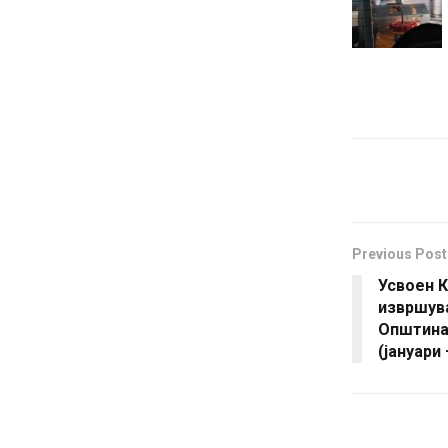
Previous Post
Усвоен К
извршув
Општина 
(јануари