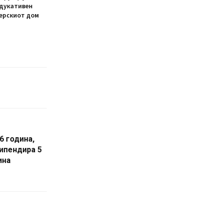
едукативен
ерскиот дом
6 година,
ипендира 5
ина