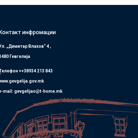
Контакт инфромации
Ул. „Димитар Влахов“ 4 ,
1480 Гевгелијa
Телефон ++38934 213 843
www.gevgelija.gov.mk
e-mail: gevgelijao@t-home.mk