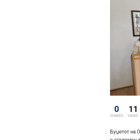
0
11
SHARES
VIEWS
Буџетот на О
е зголемен з