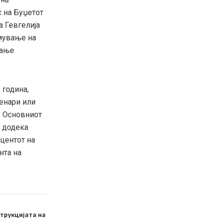
с на Буџетот
а Гевгелија
емување на
вање
 година,
денари или
о Основниот
, додека
оцентот на
нта на
трукцијата на