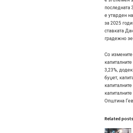
последната 3
е утврден н
за 2025 год
ставката Да
градежно зе
Со измените
капиталните 
3,23%, додек
буџет, капит
капиталните 
капиталните
Општина Гев
Related post