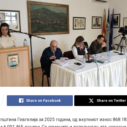
Share on Facebook
Share on Twitter
пштина Гевгелија за 2025 година, од вкупниот износ 868.1
а 6.091.465 денари. Со измените и дополнувањата, усвоени