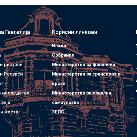
а Гевгелија
Корисни линкови
Влада
а
Собрание
и ресурси
Министерство за финансии
и Ресурси
Министерство за транспорт и
ат
врски
о наследство
Министерство за локална
фија
самоуправа
и места
ЗЕЛС