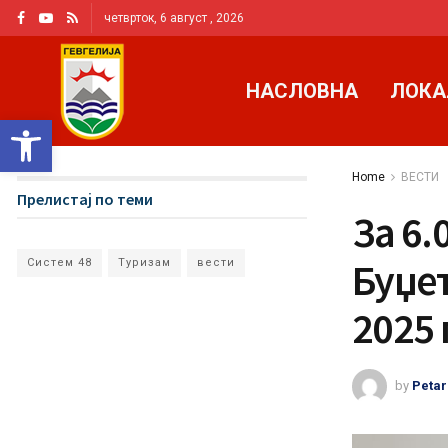
четврток, 6 август , 2026
НАСЛОВНА
ЛОКА
Open toolbar
Home
ВЕСТИ
Прелистај по теми
За 6.
Буџет
Систем 48
Туризам
вести
2025
by
Petar