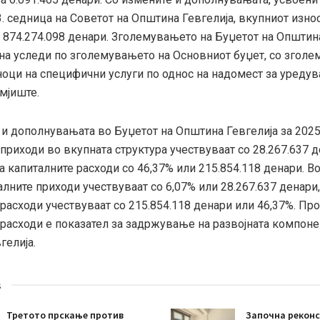
. седница на Советот на Општина Гевгелија, вкупниот изно
а 874.274.098 денари. Зголемувањето на Буџетот на Општин
ина уследи по зголемувањето на Основниот буџет, со згол
ноци на специфични услуги по однос на надомест за уреду
мјиште.
 и дополнувањата во Буџетот на Општина Гевгелија за 2025
приходи во вкупната структура учествуваат со 28.267.637 
а капиталните расходи со 46,37% или 215.854.118 денари. В
алните приходи учествуваат со 6,07% или 28.267.637 денари
расходи учествуваат со 215.854.118 денари или 46,37%. Пр
 расходи е показател за задржување на развојната компоне
гелија.
s
Третото прскање против
Започна реконс