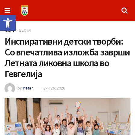
Open toolbar
Home
ВЕСТИ
Инспиративни детски творби:
Со впечатлива изложба заврши
Летната ликовна школа во
Гевгелија
by
Petar
јуни 26, 2026