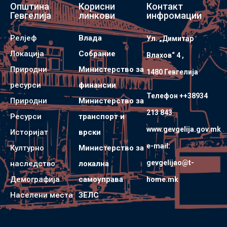
Општина
Корисни
Контакт
Гевгелија
линкови
инфромации
Релјеф
Влада
Ул. „Димитар
Локација
Собрание
Влахов“ 4 ,
Природни
Министерство за
1480 Гевгелијa
ресурси
финансии
Телефон ++38934
Природни
Министерство за
213 843
Ресурси
транспорт и
www.gevgelija.gov.mk
Историјат
врски
e-mail:
Културно
Министерство за
gevgelijao@t-
наследство
локална
Демографија
самоуправа
home.mk
Населени места
ЗЕЛС