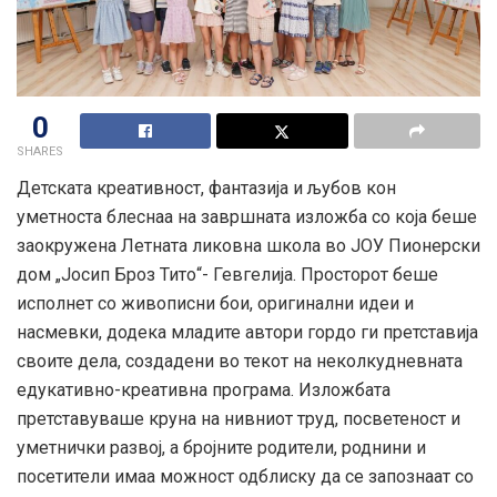
0
SHARES
Детската креативност, фантазија и љубов кон
уметноста блеснаа на завршната изложба со која беше
заокружена Летната ликовна школа во ЈОУ Пионерски
дом „Јосип Броз Тито“- Гевгелија. Просторот беше
исполнет со живописни бои, оригинални идеи и
насмевки, додека младите автори гордо ги претставија
своите дела, создадени во текот на неколкудневната
едукативно-креативна програма. Изложбата
претставуваше круна на нивниот труд, посветеност и
уметнички развој, а бројните родители, роднини и
посетители имаа можност одблиску да се запознаат со