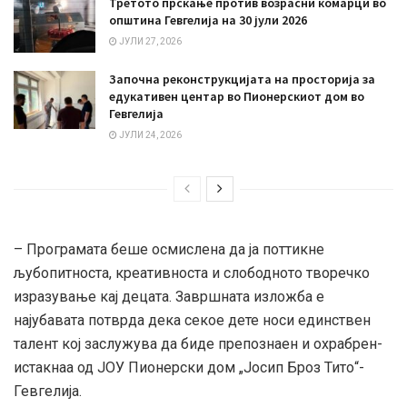
Третото прскање против возрасни комарци во
општина Гевгелија на 30 јули 2026
ЈУЛИ 27, 2026
Започна реконструкцијата на просторија за
едукативен центар во Пионерскиот дом во
Гевгелија
ЈУЛИ 24, 2026
– Програмата беше осмислена да ја поттикне
љубопитноста, креативноста и слободното творечко
изразување кај децата. Завршната изложба е
најубавата потврда дека секое дете носи единствен
талент кој заслужува да биде препознаен и охрабрен-
истакнаа од ЈОУ Пионерски дом „Јосип Броз Тито“-
Гевгелија.