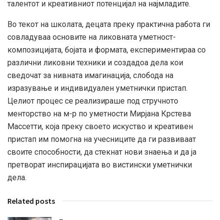
талентот и креативниот потенцијал на најмладите.
Во текот на школата, децата преку практична работа ги
совладуваа основите на ликовната уметност-
композицијата, бојата и формата, експериментираа со
различни ликовни техники и создадоа дела кои
сведочат за нивната имагинација, слобода на
изразување и индивидуален уметнички пристап.
Целиот процес се реализираше под стручното
менторство на м-р по уметности Мирјана Крстева
Массетти, која преку своето искуство и креативен
пристап им помогна на учесниците да ги развиваат
своите способности, да стекнат нови знаења и да ја
претворат инспирацијата во вистински уметнички
дела.
Related posts