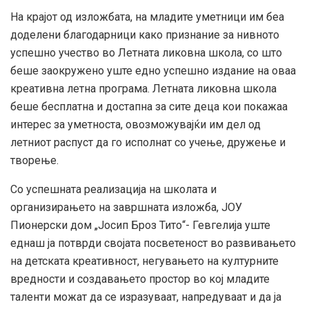
На крајот од изложбата, на младите уметници им беа
доделени благодарници како признание за нивното
успешно учество во Летната ликовна школа, со што
беше заокружено уште едно успешно издание на оваа
креативна летна програма. Летната ликовна школа
беше бесплатна и достапна за сите деца кои покажаа
интерес за уметноста, овозможувајќи им дел од
летниот распуст да го исполнат со учење, дружење и
творење.
Со успешната реализација на школата и
организирањето на завршната изложба, ЈОУ
Пионерски дом „Јосип Броз Тито“- Гевгелија уште
еднаш ја потврди својата посветеност во развивањето
на детската креативност, негувањето на културните
вредности и создавањето простор во кој младите
таленти можат да се изразуваат, напредуваат и да ја