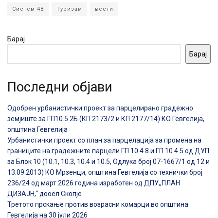
Систем 48
Туризам
вести
Барај
Барај
Последни објави
Одобрен урбанистички проект за парцелирано градежно
земјиште за ГП10.5.2Б (КП 2173/2 и КП 2177/14) КО Гевгелија,
општина Гевгелија
Урбанистички проект со план за парцелација за промена на
границите на градежните парцели ГП 10.4.8 и ГП 10.4.5 од ДУП
за Блок 10 (10.1, 10.3, 10.4 и 10.5, Одлука број 07-1667/1 од 12 и
13.09.2013) КО Мрзенци, општина Гевгелија со технички број
236/24 од март 2026 година изработен од ДПУ,,ПЛАН
ДИЗАЈН,“ дооел Скопје
Третото прскање против возрасни комарци во општина
Гевгелија на 30 јули 2026