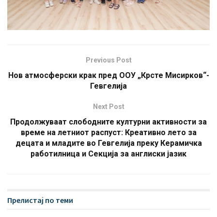
Previous Post
Нов атмосферски крак пред ООУ „Крсте Мисирков“-
Гевгелија
Next Post
Продолжуваат слободните културни активности за
време на летниот распуст: Креативно лето за
децата и младите во Гевгелија преку Керамичка
работилница и Секција за англиски јазик
Прелистај по теми