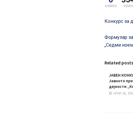
SHARES
VIEWS
Конкурс за 
Формулар за
„Седми ноем
Related post
ЈАВЕН КОНКУ
Јавното пре
дејности „К
ЈУНИ 26, 202