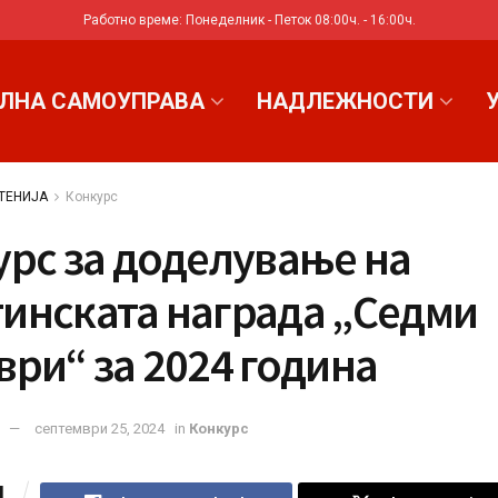
Работно време: Понеделник - Петок 08:00ч. - 16:00ч.
ЛНА САМОУПРАВА
НАДЛЕЖНОСТИ
ТЕНИЈА
Конкурс
урс за доделување на
инската награда „Седми
ри“ за 2024 година
септември 25, 2024
in
Конкурс
4