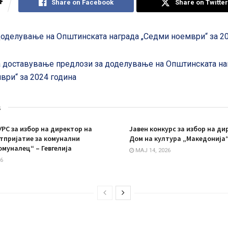
Share on Facebook
Share on Twitter
доделување на Општинската награда „Седми ноември“ за 2
 доставување предлози за доделување на Општинската на
ври“ за 2024 година
s
РС за избор на директор на
Јавен конкурс за избор на ди
тпријатие за комунални
Дом на култура „Македонија“
омуналец“ – Гевгелија
МАЈ 14, 2026
6