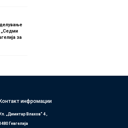
оделување
 „Седми
гелија за
Контакт инфромации
Ул. „Димитар Влахов“ 4 ,
1480 Гевгелијa