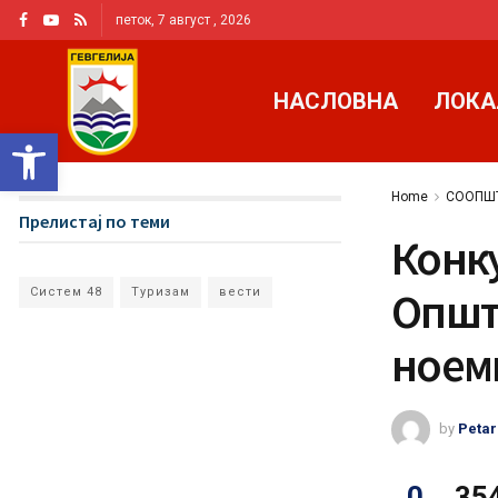
петок, 7 август , 2026
НАСЛОВНА
ЛОКА
Open toolbar
Home
СООПШ
Прелистај по теми
Конк
Општ
Систем 48
Туризам
вести
ноемв
by
Petar
0
35