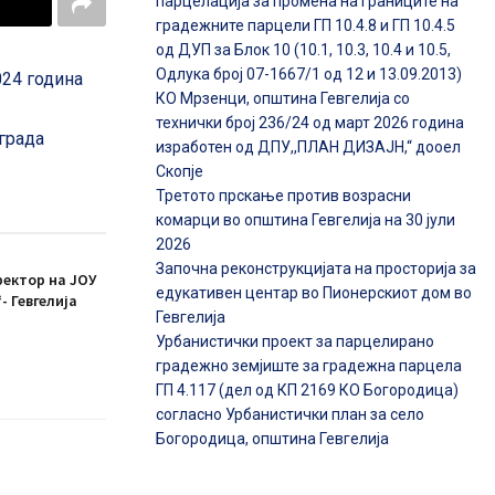
парцелација за промена на границите на
градежните парцели ГП 10.4.8 и ГП 10.4.5
од ДУП за Блок 10 (10.1, 10.3, 10.4 и 10.5,
Одлука број 07-1667/1 од 12 и 13.09.2013)
024 година
КО Мрзенци, општина Гевгелија со
технички број 236/24 од март 2026 година
града
изработен од ДПУ,,ПЛАН ДИЗАЈН,“ дооел
Скопје
Третото прскање против возрасни
комарци во општина Гевгелија на 30 јули
2026
Започна реконструкцијата на просторија за
ректор на ЈОУ
едукативен центар во Пионерскиот дом во
- Гевгелија
Гевгелија
Урбанистички проект за парцелирано
градежно земјиште за градежна парцела
ГП 4.117 (дел од КП 2169 КО Богородица)
согласно Урбанистички план за село
Богородица, општина Гевгелија