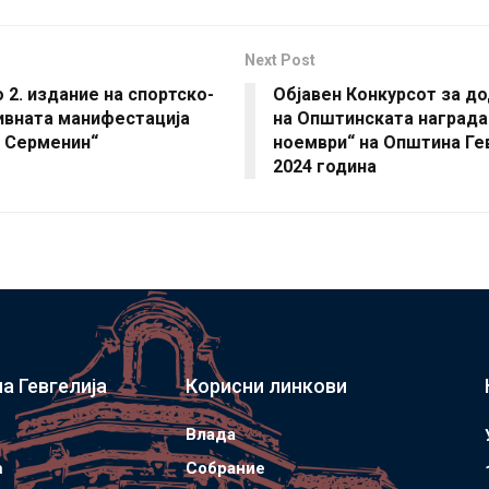
Next Post
2. издание на спортско-
Објавен Конкурсот за д
ивната манифестација
на Општинската награда
ф Серменин“
ноември“ на Општина Гев
2024 година
а Гевгелија
Корисни линкови
Влада
а
Собрание