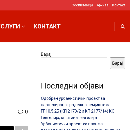
Соопштенија
Архива
Контакт
УСЛУГИ
КОНТАКТ
Барај
Барај
Последни објави
Одобрен урбанистички проект за
парцелирано градежно земјиште за
0
ГП10.5.2Б (КП 2173/2 и КП 2177/14) КО
Гевгелија, општина Гевгелија
Урбанистички проект со план за