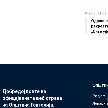
Previous Post
Одржано 
рекреат
„Сите у
Општин
Добредојдовте на
Релјеф
официјалната веб страна
Локациј
на Општина Гевгелија.