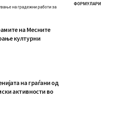
ФОРМУЛАРИ
ување на градежни работи за
амите на Месните
ирање културни
нијата на граѓани од
мски активности во