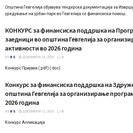
Општина Гевгелија објавува тендерска документација за Изврш
уредување на урбан парк во Гевгелија со финансиска помош...
КОНКУРС за финансиска поддршка на Прогр
заедници во општина Гевгелија за организ
активности во 2026 година
BY
B S
ДЕКЕМВРИ 16, 2025
0
Конкурс Пријава (.pdf) (.doc)
Конкурс за финансиска поддршка на Здруже
општина Гевгелија за организирање програ
2026 година
BY
B S
ДЕКЕМВРИ 12, 2025
0
Конкурс Апликација