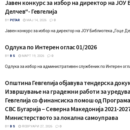
Јавен конкурс за избор на директор на ЈОУ 
Делчев“- Гевгелија
BY
PETAR
МАЈ 14, 2026
0
Јавен конкурс за избор на директор на ЈОУ Библиотека „Гоце Де
Одлука по Интерен оглас 01/2026
BY
B S
МАРТ 19, 2026
0
Одлука за избор на административен службеник по Интерен огл
Општина Гевгелија објавува тендерска доку
Извршување на градежни работи за уредува
Гевгелија со финансиска помош од Програмата
CBC Бугарија – Северна Македонија 2021-2027
Министерството за локална самоуправа
BY
B S
ФЕВРУАРИ 27, 2026
0