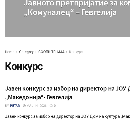
Јавното претпријатие за к
„Комуналец“ – Гевгелија
Home
Category
СООПШТЕНИЈА
Конкурс
Конкурс
Јавен конкурс за избор на директор на ЈОУ 
„Македонија“- Гевгелија
BY
PETAR
МАЈ 14, 2026
0
Јавен конкурс за избор на директор на ЈОУ Дом на култура „Мак