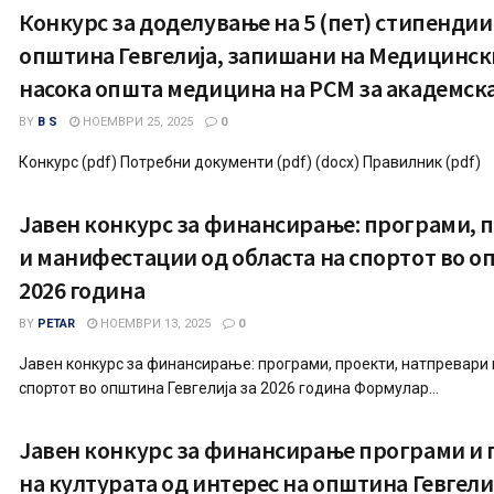
Конкурс за доделување на 5 (пет) стипендии
општина Гевгелија, запишани на Медицинск
насока општа медицина на РСМ за академска
BY
B S
НОЕМВРИ 25, 2025
0
Конкурс (pdf) Потребни документи (pdf) (docx) Правилник (pdf)
Јавен конкурс за финансирање: програми, 
и манифестации од областа на спортот во оп
2026 година
BY
PETAR
НОЕМВРИ 13, 2025
0
Јавен конкурс за финансирање: програми, проекти, натпревари
спортот во општина Гевгелија за 2026 година Формулар...
Јавен конкурс за финансирање програми и 
на културата од интерес на општина Гевгелиј