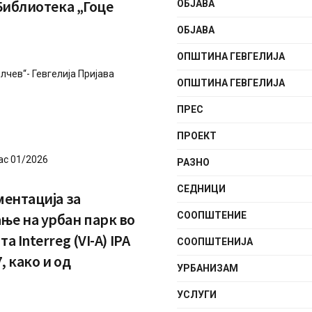
Библиотека „Гоце
ОБЈАВА
ОБЈАВА
ОПШТИНА ГЕВГЕЛИЈА
лчев“- Гевгелија Пријава
ОПШТИНА ГЕВГЕЛИЈА
ПРЕС
ПРОЕКТ
ас 01/2026
РАЗНО
СЕДНИЦИ
ментација за
ње на урбан парк во
СООПШТЕНИE
 Interreg (VI-A) IPA
СООПШТЕНИЈА
, како и од
УРБАНИЗАМ
УСЛУГИ