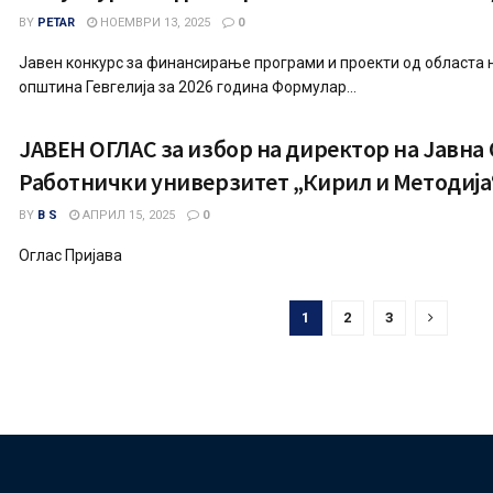
BY
PETAR
НОЕМВРИ 13, 2025
0
Јавен конкурс за финансирање програми и проекти од областа н
општина Гевгелија за 2026 година Формулар...
ЈАВЕН ОГЛАС за избор на директор на Јавна
Работнички универзитет „Кирил и Методија“
BY
B S
АПРИЛ 15, 2025
0
Оглас Пријава
1
2
3