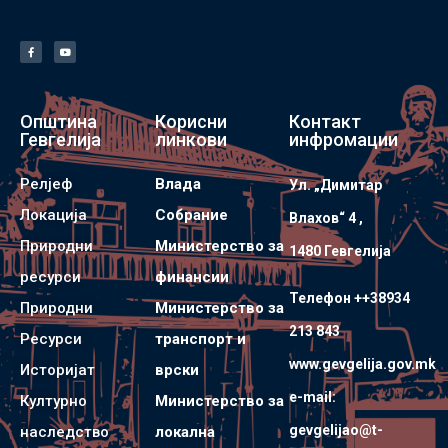
Општина
Корисни
Контакт
Гевгелија
линкови
инфромации
Релјеф
Влада
Ул. „Димитар
Локација
Собрание
Влахов“ 4 ,
Природни
Министерство за
1480 Гевгелијa
ресурси
финансии
Телефон ++38934
Природни
Министерство за
213 843
Ресурси
транспорт и
www.gevgelija.gov.mk
Историјат
врски
e-mail:
Културно
Министерство за
gevgelijao@t-
наследство
локална