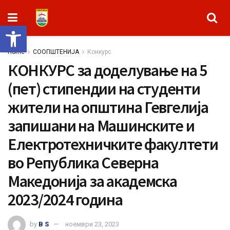
Open toolbar
Home
СООПШТЕНИЈА
Конкурс
КОНКУРС за доделување на 5
(пет) стипендии на студенти
жители на општина Гевгелија
запишани на Машинските и
Електротехничките факултети
во Република Северна
Македонија за академска
2023/2024 година
by
B S
ноември 23, 2023