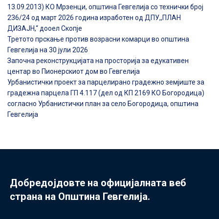
13.09.2013) КО Мрзенци, општина Гевгелија со технички број
236/24 од март 2026 година изработен од ДПУ,,ПЛАН
ДИЗАЈН,“ дооел Скопје
Третото прскање против возрасни комарци во општина
Гевгелија на 30 јули 2026
Започна реконструкцијата на просторија за едукативен
центар во Пионерскиот дом во Гевгелија
Урбанистички проект за парцелирано градежно земјиште за
градежна парцела ГП 4.117 (дел од КП 2169 КО Богородица)
согласно Урбанистички план за село Богородица, општина
Гевгелија
Добредојдовте на официјалната веб
страна на Општина Гевгелија.