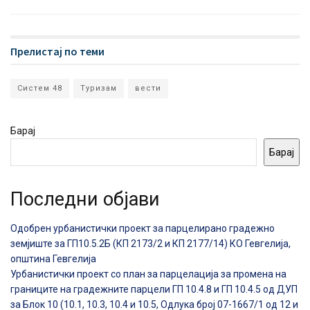
Прелистај по теми
Систем 48
Туризам
вести
Барај
Барај
Последни објави
Одобрен урбанистички проект за парцелирано градежно
земјиште за ГП10.5.2Б (КП 2173/2 и КП 2177/14) КО Гевгелија,
општина Гевгелија
Урбанистички проект со план за парцелација за промена на
границите на градежните парцели ГП 10.4.8 и ГП 10.4.5 од ДУП
за Блок 10 (10.1, 10.3, 10.4 и 10.5, Одлука број 07-1667/1 од 12 и