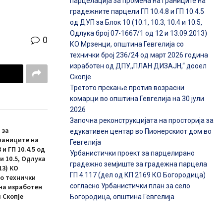
парцелација за промена на границите на
градежните парцели ГП 10.4.8 и ГП 10.4.5
од ДУП за Блок 10 (10.1, 10.3, 10.4 и 10.5,
Одлука број 07-1667/1 од 12 и 13.09.2013)
0
КО Мрзенци, општина Гевгелија со
технички број 236/24 од март 2026 година
изработен од ДПУ,,ПЛАН ДИЗАЈН,“ дооел
Скопје
Третото прскање против возрасни
комарци во општина Гевгелија на 30 јули
2026
Започна реконструкцијата на просторија за
 за
едукативен центар во Пионерскиот дом во
раниците на
Гевгелија
и ГП 10.4.5 од
Урбанистички проект за парцелирано
4 и 10.5, Одлука
градежно земјиште за градежна парцела
13) КО
ГП 4.117 (дел од КП 2169 КО Богородица)
со технички
согласно Урбанистички план за село
ина изработен
 Скопје
Богородица, општина Гевгелија