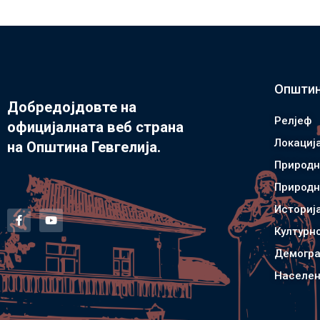
Општин
Добредојдовте на
Релјеф
официјалната веб страна
Локациј
на Општина Гевгелија.
Природн
Природн
Историј
Културн
Демогра
Населен