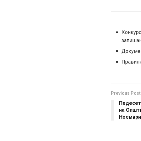
Конкурс
запишан
Докумен
Правилн
Previous Post
Педесет 
на Општи
Ноември