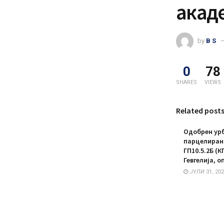
акад
by
B S
0
78
SHARES
VIEWS
Related post
Одобрен урб
парцелирано
ГП10.5.2Б (К
Гевгелија, о
ЈУЛИ 31, 202