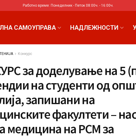
Работно време: Понеделник - Петок 08:00ч. - 16:00ч.
ЛНА САМОУПРАВА
НАДЛЕЖНОСТИ
ТЕНИЈА
Конкурс
РС за доделување на 5 (п
ендии на студенти од оп
лија, запишани на
цинските факултети – на
а медицина на РСМ за