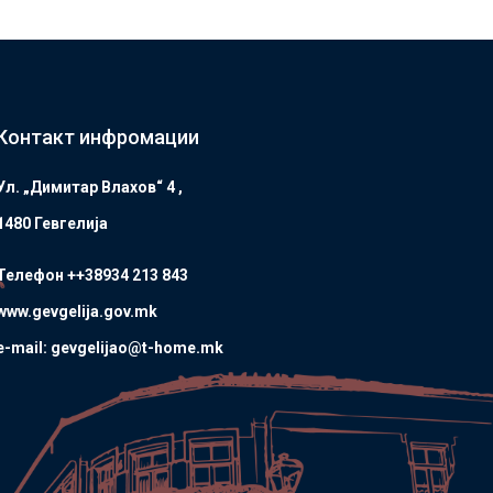
Контакт инфромации
Ул. „Димитар Влахов“ 4 ,
1480 Гевгелијa
Телефон ++38934 213 843
www.gevgelija.gov.mk
e-mail: gevgelijao@t-home.mk