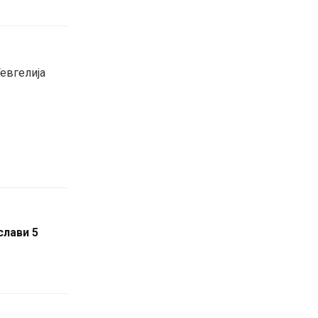
евгелија
слави 5