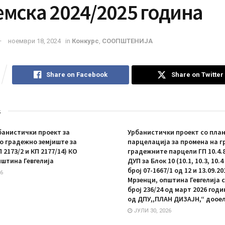
емска 2024/2025 година
ноември 18, 2024
in
Конкурс
,
СООПШТЕНИЈА
Share on Facebook
Share on Twitter
s
анистички проект за
Урбанистички проект со план
 градежно земјиште за
парцелација за промена на г
П 2173/2 и КП 2177/14) КО
градежните парцели ГП 10.4.8 
пштина Гевгелија
ДУП за Блок 10 (10.1, 10.3, 10.
број 07-1667/1 од 12 и 13.09.20
6
Мрзенци, општина Гевгелија 
број 236/24 од март 2026 год
од ДПУ,,ПЛАН ДИЗАЈН,“ дооел
ЈУЛИ 30, 2026