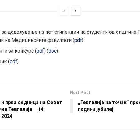
 за доделување на пет стипендии на студенти од општина Г
и на Медицинските факултети (
pdf
)
ти за конкурс (
pdf
) (
doc
)
ик (
pdf
)
Next Post
и прва седница на Совет
„Гевгелија на точак“ про
на Гевгелија – 14
години јубилеј
 2024