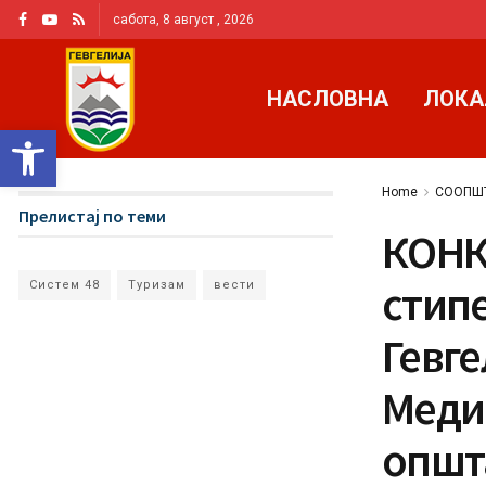
сабота, 8 август , 2026
НАСЛОВНА
ЛОКА
Open toolbar
Home
СООПШ
Прелистај по теми
КОНКУ
стип
Систем 48
Туризам
вести
Гевге
Меди
општ