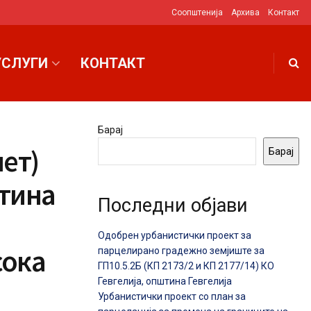
Соопштенија
Архива
Контакт
УСЛУГИ
КОНТАКТ
Барај
ет)
Барај
штина
Последни објави
Одобрен урбанистички проект за
сока
парцелирано градежно земјиште за
ГП10.5.2Б (КП 2173/2 и КП 2177/14) КО
Гевгелија, општина Гевгелија
Урбанистички проект со план за