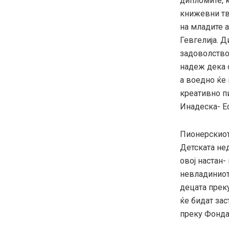
дипломите, 
книжевни тв
на младите 
Гевгелија. Д
задоволство 
надеж дека 
а воедно ќе 
креативно п
Инадеска- Е
Пионерскиот
Детската нед
овој настан-
невладиниот
децата прек
ќе бидат зас
преку Фондац