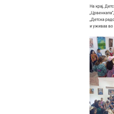
На крај, Дет
„Црвенкапа“,
„Детска радо
и уживаа во