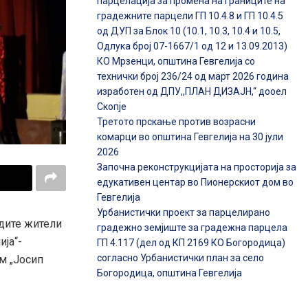
парцелација за промена на границите на
градежните парцели ГП 10.4.8 и ГП 10.4.5
од ДУП за Блок 10 (10.1, 10.3, 10.4 и 10.5,
Одлука број 07-1667/1 од 12 и 13.09.2013)
КО Мрзенци, општина Гевгелија со
технички број 236/24 од март 2026 година
изработен од ДПУ,,ПЛАН ДИЗАЈН,“ дооел
Скопје
Третото прскање против возрасни
комарци во општина Гевгелија на 30 јули
2026
Започна реконструкцијата на просторија за
едукативен центар во Пионерскиот дом во
Гевгелија
Урбанистички проект за парцелирано
адите жители
градежно земјиште за градежна парцела
ија“-
ГП 4.117 (дел од КП 2169 КО Богородица)
согласно Урбанистички план за село
м „Јосип
Богородица, општина Гевгелија