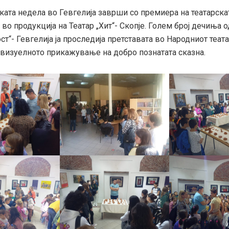
ската недела во Гевгелија заврши со премиера на театарска
 во продукција на Театар „Хит“- Скопје. Голем број дечиња 
ст“- Гевгелија ја проследија претставата во Народниот теата
 визуелното прикажување на добро познатата сказна.