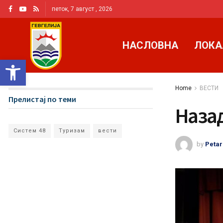
петок, 7 август , 2026
НАСЛОВНА
ЛОКА
Open toolbar
Home
ВЕСТИ
Прелистај по теми
Назад
Систем 48
Туризам
вести
by
Petar