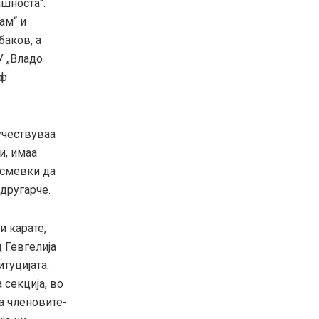
шноста“.
ам“ и
баков, а
У „Владо
иф
учествуваа
и, имаа
асмевки да
 другарче.
и карате,
д Гевгелија
туцијата.
секција, во
а членовите-