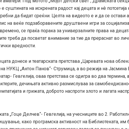
 аматери. Под мотото „Мојот детски свет“, Драмската секци
е суштината на искрената радост кај децата и нè потсетија
ребни да бидат среќни. Целта на видеото е и да се остави 
пис на веќе подзаборавените друштвени игри за социјализа
времено, се праќа порака за универзалните права на децата
те треба да посветат внимание за тие да прераснат во лич
тички вредности.
ецата донесе и театарската претстава „Царевата нова облек
на НУКЦ „Антон Панов“- Струмица, а во режија на Јасмина 
атар- Гевгелија, оваа претстава се одигра во два термина, a
 актерите, дечињата активно размислуваа за самобендисано
емпатијата и грижата, доброто наспроти злото и лагата насп
ата „Гоце Делчев“- Гевгелија, на учесниците во 2. Работил
ишување, како програмска активност на Библиотеката, им 