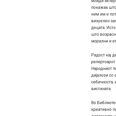
млади актери
покажаа што 
ним им е пот
визуелен за
децата. Исто
што возрасни
морални и е
Радост кај д
репертоарот 
Народниот те
дијалози со
себичноста, 
вистината.
Во Библиотек
креативно п