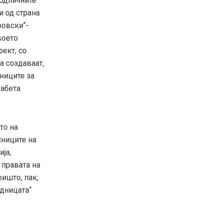
 одличните
и од страна
фовски“-
воето
ект, со
а создаваат,
лниците за
забета
то на
сниците на
ја,
 правата на
ишто, пак,
едницата“