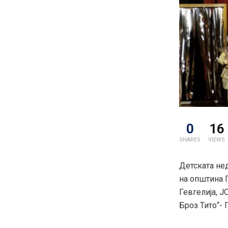
0
16
SHARES
VIEWS
Детската нед
на општина Г
Гевгелија, Ј
Броз Тито“- 