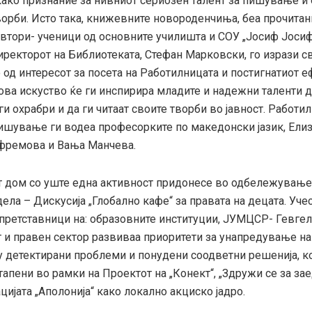
како признание за нивниот сериозен талент за пишување и
орби. Исто така, книжевните новороденчиња, беа прочитан
автори- ученици од основните училишта и СОУ „Јосиф Јоси
иректорот на Библиотеката, Стефан Марковски, го изрази с
од интересот за посета на Работилницата и постигнатиот еф
ова искуство ќе ги инспирира младите и надежни таленти д
ги охрабри и да ги читаат своите творби во јавност. Работи
ишување ги водеа професорките по македонски јазик, Ели
фремова и Вања Манчева.
 дом со уште една активност придонесе во одбележување
ела – Дискусија „Глобално кафе“ за правата на децата. Уче
 претставници на: образовните институции, ЈУМЦСР- Гевгели
 и правен сектор развиваа приоритети за унапредување на
у детектирани проблеми и понудени соодветни решенија, ко
тапени во рамки на Проектот на „Конект“, „Здружи се за за
ијата „Аполонија“ како локално акциско јадро.