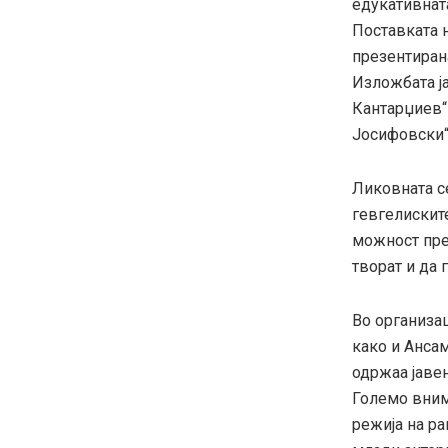
едукативната
Поставката 
презентирана
Изложбата ја
Кантарџиев“
Јосифовски“-
Ликовната с
гевгелискит
можност пред
творат и да 
Во организац
како и Ансам
одржаа јавен
Големо вним
режија на р