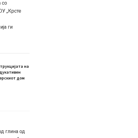
 со
ОУ „Крсте
ија ги
трукцијата на
едукативен
ерскиот дом
д глина од