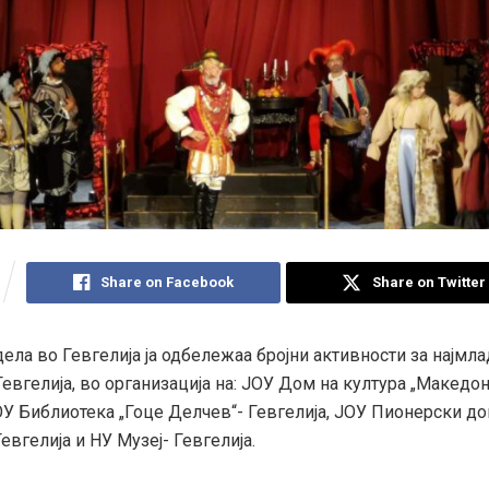
Share on Facebook
Share on Twitter
ела во Гевгелија ја одбележаа бројни активности за најмл
евгелија, во организација на: ЈОУ Дом на култура „Македон
ОУ Библиотека „Гоце Делчев“- Гевгелија, ЈОУ Пионерски до
Гевгелија и НУ Музеј- Гевгелија.