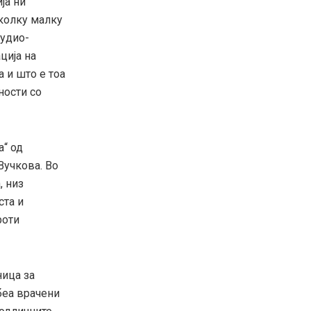
ја ни
 колку малку
аудио-
ција на
 и што е тоа
ности со
а“ од
Вучкова. Во
, низ
ста и
роти
ница за
беа врачени