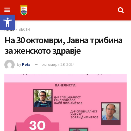
Open toolbar
Home
ВЕСТИ
На 30 октомври, Јавна трибина
за женското здравје
by
Petar
октомври 28, 2024