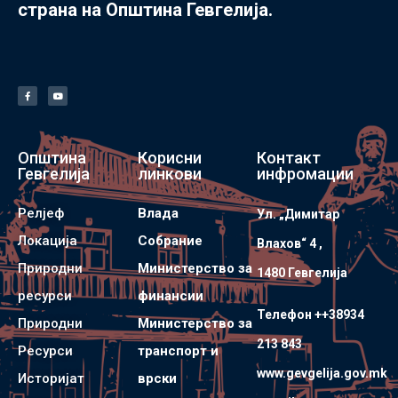
страна на Општина Гевгелија.
Општина
Корисни
Контакт
Гевгелија
линкови
инфромации
Релјеф
Влада
Ул. „Димитар
Локација
Собрание
Влахов“ 4 ,
Природни
Министерство за
1480 Гевгелијa
ресурси
финансии
Телефон ++38934
Природни
Министерство за
213 843
Ресурси
транспорт и
www.gevgelija.gov.mk
Историјат
врски