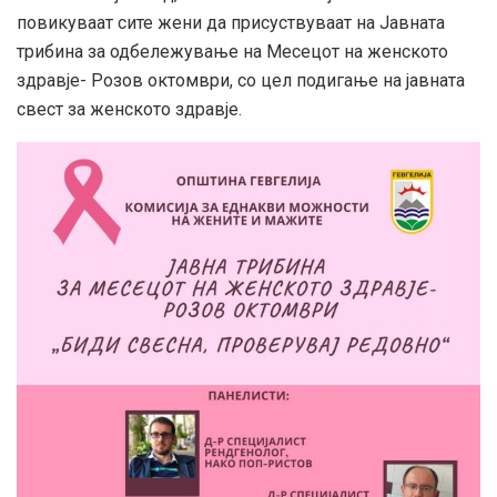
повикуваат сите жени да присуствуваат на Јавната
трибина за одбележување на Месецот на женското
здравје- Розов октомври, со цел подигање на јавната
свест за женското здравје.