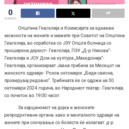
0
SHARES
Општина Гевгелија и Комисијата за еднакви
можности на жените и мажите при Советот на Општина
Гевгелија, во соработка со ЈЗУ Општа болница со
проширена дејност- Гевгелија, ПЗУ „Д-р Никова“-
Гевгелија и ЈОУ Дом на култура „Македонија“-
Гевгелија, организираат Јавна трибина за Месецот на
женското здравје- Розов октомври: „Биди свесна,
проверувај редовно“. Трибината ќе се одржи на 30
октомври 2024 година, во Народниот театар- Гевгелија,
со почеток во 19:00 часот.
За карциномот на дојка и женските
репродуктивни органи, како и менталното здравје на
жените при соочување со болеста ќе излагаат: д-р