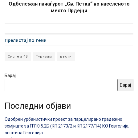
Одбележан панаѓурот „Св. Петка“ во населеното
место Прдејци
Прелистај по теми
Систем 48
Туризам
вести
Барај
Барај
Последни објави
Одобрен урбанистички проект за парцелирано градежно
земјиште за ГП10.5.2Б (КП 2173/2 и КП 2177/14) КО Гевгелија,
општина Гевгелија