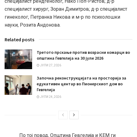
специјалист рендгенолог, Нако Поп-Ристов; д-р
специјалист хирург, Зоран Димитров; д-р специјалист
гинеколог, Петранка Никова и м-р по психолошки
науки, Розита Андонова.
Related posts
Третото прскање против возрасни комарци во
општина Гевгелија на 30 јули 2026
ЈУЛИ 27, 2026
Започна реконструкцијата на просторија за
едукативен центар во Пионерскиот дом во
Гевгелија
ЈУЛИ 24, 2026
По тој повод, Општина Гевгелија и КЕМ ги