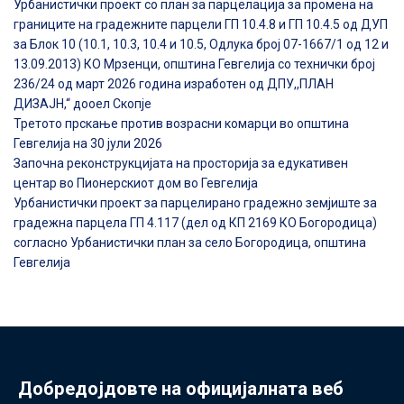
Урбанистички проект со план за парцелација за промена на
границите на градежните парцели ГП 10.4.8 и ГП 10.4.5 од ДУП
за Блок 10 (10.1, 10.3, 10.4 и 10.5, Одлука број 07-1667/1 од 12 и
13.09.2013) КО Мрзенци, општина Гевгелија со технички број
236/24 од март 2026 година изработен од ДПУ,,ПЛАН
ДИЗАЈН,“ дооел Скопје
Третото прскање против возрасни комарци во општина
Гевгелија на 30 јули 2026
Започна реконструкцијата на просторија за едукативен
центар во Пионерскиот дом во Гевгелија
Урбанистички проект за парцелирано градежно земјиште за
градежна парцела ГП 4.117 (дел од КП 2169 КО Богородица)
согласно Урбанистички план за село Богородица, општина
Гевгелија
Добредојдовте на официјалната веб