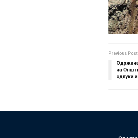
Previous Post
Одржана
на Општи
одлуки 