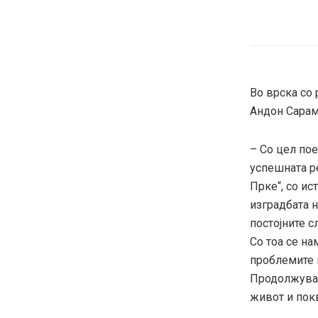
Во врска со 
Андон Сарам
– Со цел по
успешната р
Прке“, со и
изградбата 
постојните с
Со тоа се н
проблемите 
Продолжувам
живот и покв