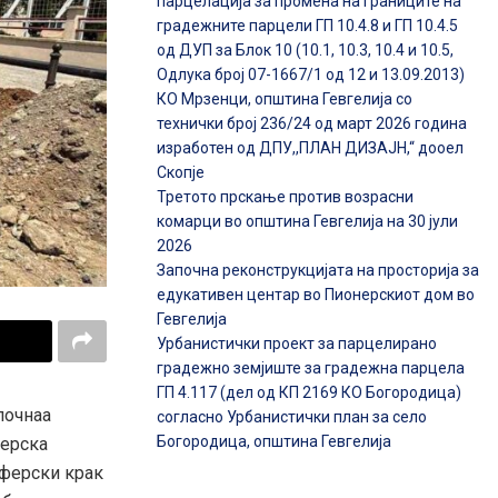
парцелација за промена на границите на
градежните парцели ГП 10.4.8 и ГП 10.4.5
од ДУП за Блок 10 (10.1, 10.3, 10.4 и 10.5,
Одлука број 07-1667/1 од 12 и 13.09.2013)
КО Мрзенци, општина Гевгелија со
технички број 236/24 од март 2026 година
изработен од ДПУ,,ПЛАН ДИЗАЈН,“ дооел
Скопје
Третото прскање против возрасни
комарци во општина Гевгелија на 30 јули
2026
Започна реконструкцијата на просторија за
едукативен центар во Пионерскиот дом во
Гевгелија
Урбанистички проект за парцелирано
градежно земјиште за градежна парцела
ГП 4.117 (дел од КП 2169 КО Богородица)
почнаа
согласно Урбанистички план за село
Богородица, општина Гевгелија
ферска
сферски крак