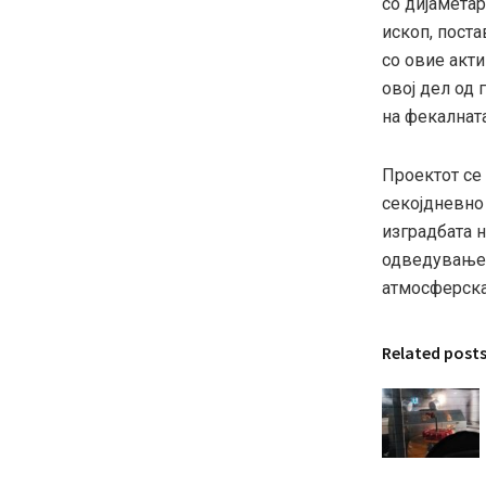
со дијаметар
ископ, пост
со овие акти
овој дел од 
на фекалната
Проектот се
секојдневно 
изградбата 
одведување 
атмосферска
Related post