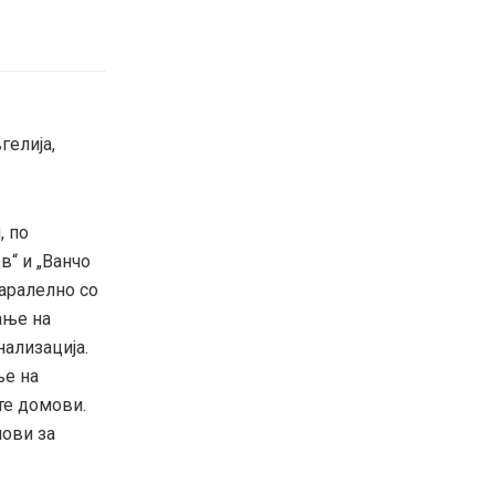
гелија,
, по
в“ и „Ванчо
аралелно со
ање на
ализација.
ње на
те домови.
лови за