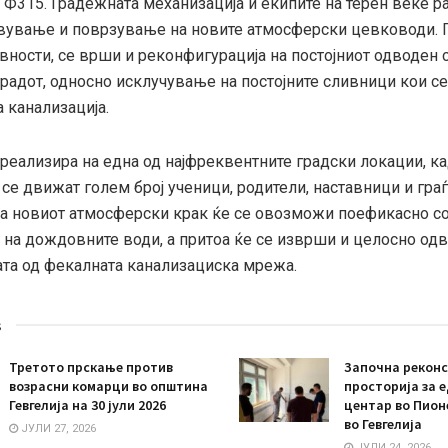
 Ф315. Градежната механизација и екипите на терен веќе ра
авување и поврзување на новите атмосферски цевководи.
вности, се врши и реконфигурација на постојниот одводен 
градот, односно исклучување на постојните сливници кои с
 канализација.
 реализира на една од најфреквентните градски локации, к
се движат голем број ученици, родители, наставници и граѓ
на новиот атмосферски крак ќе се овозможи поефикасно с
на дождовните води, а притоа ќе се изврши и целосно одв
та од фекалната канализациска мрежа.
s
Третото прскање против
Започна реконс
возрасни комарци во општина
просторија за 
Гевгелија на 30 јули 2026
центар во Пион
во Гевгелија
ЈУЛИ 27, 2026
ЈУЛИ 24, 2026