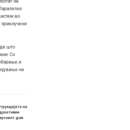
ботат на
 Паралелно
систем во
е приклучени
аде што
ани. Со
обирање и
ојување на
трукцијата на
едукативен
ерскиот дом