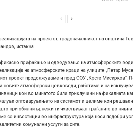
реализацијата на проектот, градоначалникот на општина Гев
андов, истакна:
ефикасно прифаќање и одведување на атмосферските води
еализација на атмосферските краци на улиците „Петар Мусе
стиот проект продолжуваме и пред ООУ „Крсте Мисирков“. П
на новите атмосферски цевководи, работиме и на исклучув
ливници кои во минатото биле приклучени на фекалната кан
амалува оптоварувањето на системот и целиме кон решава
што при обилни врнежи ги чувствуваат граѓаните во нивни
е со инвестиции во инфраструктура која носи подобри ус
алитетни комунални услуги за сите.