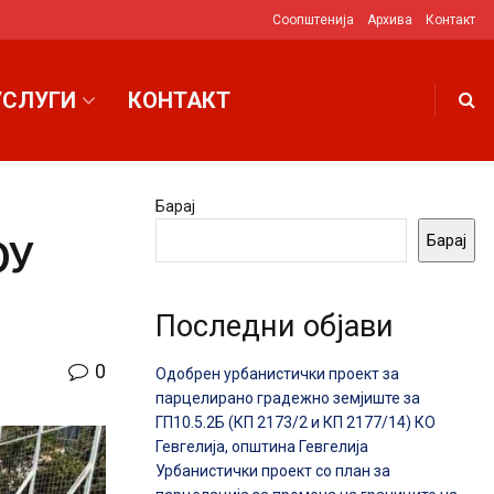
Соопштенија
Архива
Контакт
УСЛУГИ
КОНТАКТ
Барај
ОУ
Барај
Последни објави
0
Одобрен урбанистички проект за
парцелирано градежно земјиште за
ГП10.5.2Б (КП 2173/2 и КП 2177/14) КО
Гевгелија, општина Гевгелија
Урбанистички проект со план за