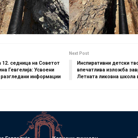
Next Post
 12. седница на Советот
Инспиративни детски тв
на Гевгелија: Усвоени
впечатлива изложба за
и разгледани информации
Летната ликовна школа 