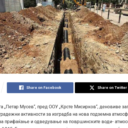
Share on Facebook
Share on Twitter
а „Петар Мусев“, пред ООУ „Крсте Мисирков“, деновиве за
градежни активности за изградба на нова подземна атмос
 за прифаќање и одведување на површинските води- атмо