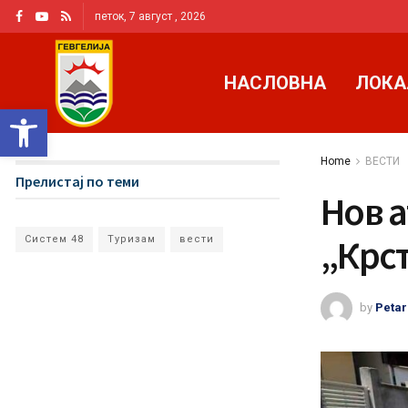
петок, 7 август , 2026
НАСЛОВНА
ЛОКА
Open toolbar
Home
ВЕСТИ
Прелистај по теми
Нов 
„Крст
Систем 48
Туризам
вести
by
Petar