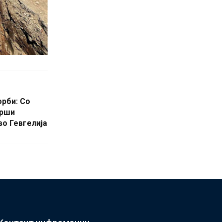
орби: Со
врши
во Гевгелија