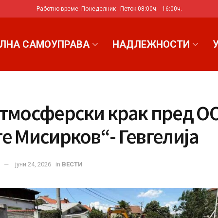
Работно време: Понеделник - Петок 08:00ч. - 16:00ч.
ЛНА САМОУПРАВА
НАДЛЕЖНОСТИ
атмосферски крак пред О
е Мисирков“- Гевгелија
јуни 24, 2026
in
ВЕСТИ