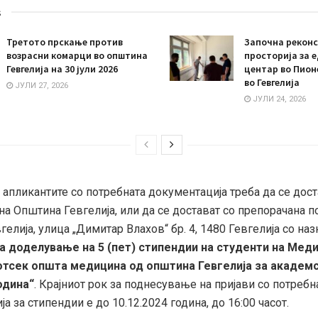
s
Третото прскање против
Започна реконс
возрасни комарци во општина
просторија за 
Гевгелија на 30 јули 2026
центар во Пион
во Гевгелија
ЈУЛИ 27, 2026
ЈУЛИ 24, 2026
 апликантите со потребната документација треба да се дос
на Општина Гевгелија, или да се достават со препорачана п
елија, улица „Димитар Влахов“ бр. 4, 1480 Гевгелија со наз
а доделување на 5 (пет) стипендии на студенти на Мед
отсек општа медицина од општина Гевгелија за академ
одина“
. Крајниот рок за поднесување на пријави со потребн
а за стипендии е до 10.12.2024 година, до 16:00 часот.