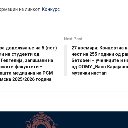
рмации на линкот:
Конкурс
.
Next Post
за доделување на 5 (пет)
27 ноември: Концертна в
и на студенти од
чест на 255 години од р
Гевгелија, запишани на
Бетовен – учениците и 
ските факултети –
од ООМУ „Васо Карајано
општа медицина на РСМ
музички настап
мска 2025/2026 година