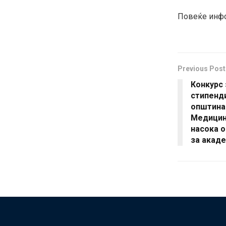
Повеќе инфо
Previous Post
Конкурс 
стипенди
општина 
Медицин
насока 
за акаде