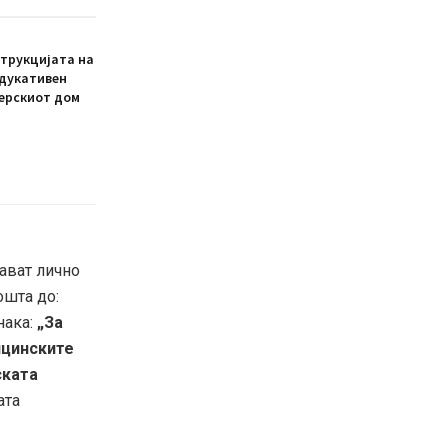
трукцијата на
едукативен
ерскиот дом
тават лично
ошта до:
нака:
„За
ицинските
ската
ата