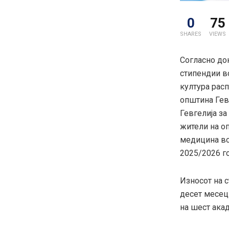
0
75
SHARES
VIEWS
Согласно до
стипендии во
култура рас
општина Гев
Гевгелија за
жители на о
медицина во
2025/2026 г
Износот на с
десет месец
на шест акад