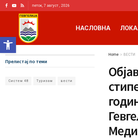
петок, 7 август , 2026
НАСЛОВНА
ЛОКА
Open toolbar
Home
ВЕСТИ
Прелистај по теми
Објав
стипе
Систем 48
Туризам
вести
годи
Гевге
Меди