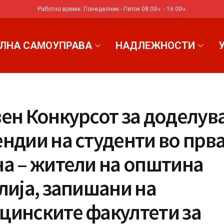
Работно време: Понеделник - Петок 08:00ч. - 16:00ч.
ЛНА САМОУПРАВА
НАДЛЕЖНОСТИ
ен Конкурсот за доделув
ндии на студенти во прв
на – жители на општина
лија, запишани на
цинските факултети за