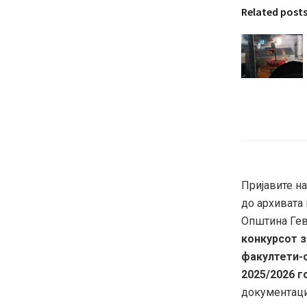
Related post
Пријавите на
до архивата 
Општина Гевг
конкурсот з
факултети-
2025/2026 г
документациј