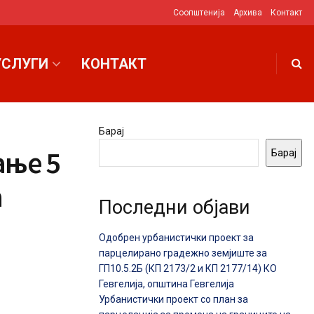
Соопштенија
Архива
Контакт
УСЛУГИ
КОНТАКТ
Барај
ање 5
Барај
а
Последни објави
Одобрен урбанистички проект за
парцелирано градежно земјиште за
ГП10.5.2Б (КП 2173/2 и КП 2177/14) КО
Гевгелија, општина Гевгелија
Урбанистички проект со план за