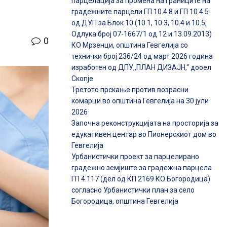
парцелација за промена на границите на
градежните парцели ГП 10.4.8 и ГП 10.4.5
од ДУП за Блок 10 (10.1, 10.3, 10.4 и 10.5,
Одлука број 07-1667/1 од 12 и 13.09.2013)
0
КО Мрзенци, општина Гевгелија со
технички број 236/24 од март 2026 година
изработен од ДПУ,,ПЛАН ДИЗАЈН,“ дооел
Скопје
Третото прскање против возрасни
комарци во општина Гевгелија на 30 јули
2026
Започна реконструкцијата на просторија за
едукативен центар во Пионерскиот дом во
Гевгелија
Урбанистички проект за парцелирано
градежно земјиште за градежна парцела
ГП 4.117 (дел од КП 2169 КО Богородица)
согласно Урбанистички план за село
Богородица, општина Гевгелија