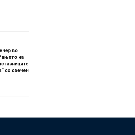
ечер во
аѓањето на
наставниците
в“ со свечен