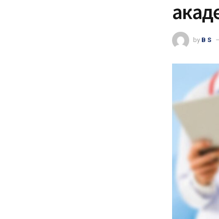
акаде
by
B S