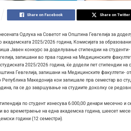
Share on Facebook
Share on Twitter
несената Одлука на Советот на Општина Гевгелија за доде
 академската 2025/2026 година, Комисијата за образование
пиша Јавен конкурс за доделување стипендии на студенти-
гелија, запишани во прва година на Медицинските факулте
 студиската 2025/2026 година, ќе додели пет стипендии на 
пштина Гевгелија, запишани на Mедицинските факултети- о
 Република Македонија кои запишале прв семестар во сту
одина, па се до завршување на студиите доколку се редовн
типендија по студент изнесува 6.000,00 денари месечно и 
и во времетраење на една академска година, шеесет месе
емски години (12 семестри).