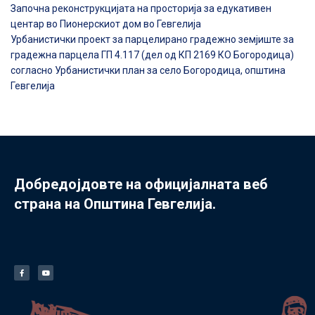
Започна реконструкцијата на просторија за едукативен
центар во Пионерскиот дом во Гевгелија
Урбанистички проект за парцелирано градежно земјиште за
градежна парцела ГП 4.117 (дел од КП 2169 КО Богородица)
согласно Урбанистички план за село Богородица, општина
Гевгелија
Добредојдовте на официјалната веб
страна на Општина Гевгелија.