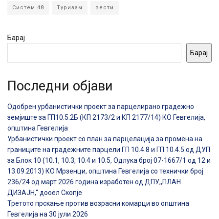
Систем 48
Туризам
вести
Барај
Барај
Последни објави
Одобрен урбанистички проект за парцелирано градежно
земјиште за ГП10.5.2Б (КП 2173/2 и КП 2177/14) КО Гевгелија,
општина Гевгелија
Урбанистички проект со план за парцелација за промена на
границите на градежните парцели ГП 10.4.8 и ГП 10.4.5 од ДУП
за Блок 10 (10.1, 10.3, 10.4 и 10.5, Одлука број 07-1667/1 од 12 и
13.09.2013) КО Мрзенци, општина Гевгелија со технички број
236/24 од март 2026 година изработен од ДПУ,,ПЛАН
ДИЗАЈН,“ дооел Скопје
Третото прскање против возрасни комарци во општина
Гевгелија на 30 јули 2026