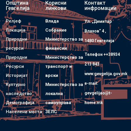
Општина
Корисни
Контакт
Гевгелија
линкови
инфромации
Релјеф
Влада
Ул. „Димитар
Локација
Собрание
Влахов“ 4 ,
Природни
Министерство за
1480 Гевгелијa
ресурси
финансии
Телефон ++38934
Природни
Министерство за
213 843
Ресурси
транспорт и
www.gevgelija.gov.mk
Историјат
врски
e-mail:
Културно
Министерство за
gevgelijao@t-
наследство
локална
Демографија
самоуправа
home.mk
Населени места
ЗЕЛС