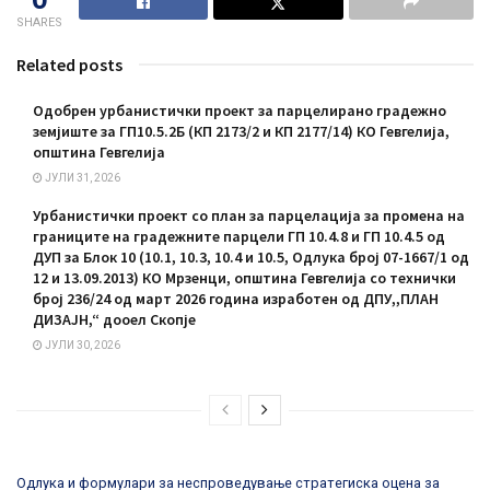
SHARES
Related posts
Одобрен урбанистички проект за парцелирано градежно
земјиште за ГП10.5.2Б (КП 2173/2 и КП 2177/14) КО Гевгелија,
општина Гевгелија
ЈУЛИ 31, 2026
Урбанистички проект со план за парцелација за промена на
границите на градежните парцели ГП 10.4.8 и ГП 10.4.5 од
ДУП за Блок 10 (10.1, 10.3, 10.4 и 10.5, Одлука број 07-1667/1 од
12 и 13.09.2013) КО Мрзенци, општина Гевгелија со технички
број 236/24 од март 2026 година изработен од ДПУ,,ПЛАН
ДИЗАЈН,“ дооел Скопје
ЈУЛИ 30, 2026
Одлука и формулари за неспроведување стратегиска оцена за