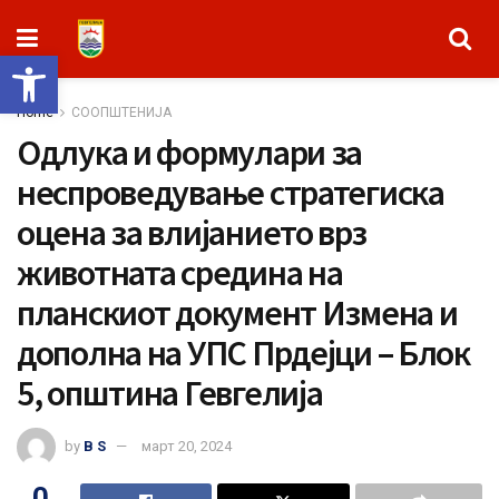
Open toolbar
Home
СООПШТЕНИЈА
Одлука и формулари за
неспроведување стратегиска
оцена за влијанието врз
животната средина на
планскиот документ Измена и
дополна на УПС Прдејци – Блок
5, општина Гевгелија
by
B S
март 20, 2024
0