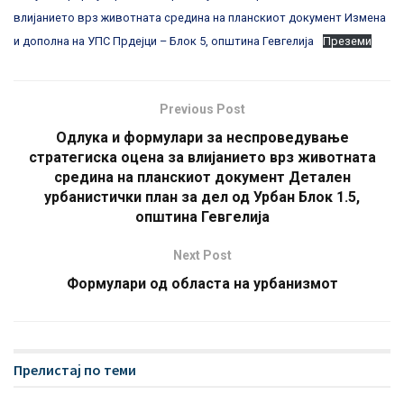
влијанието врз животната средина на планскиот документ Измена
и дополна на УПС Прдејци – Блок 5, општина Гевгелија
Преземи
Previous Post
Одлука и формулари за неспроведување
стратегиска оцена за влијанието врз животната
средина на планскиот документ Детален
урбанистички план за дел од Урбан Блок 1.5,
општина Гевгелија
Next Post
Формулари од областа на урбанизмот
Прелистај по теми