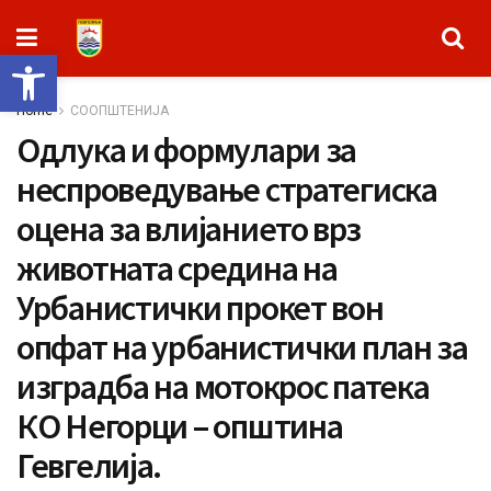
Open toolbar
Home
СООПШТЕНИЈА
Одлука и формулари за
неспроведување стратегиска
оцена за влијанието врз
животната средина на
Урбанистички прокет вон
опфат на урбанистички план за
изградба на мотокрос патека
КО Негорци – општина
Гевгелија.