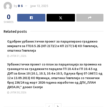
by
B S
јуни 13, 2025
0
SHARES
Related posts
Одобрен урбанистички проект за парцелирано градежно
земјиште за ГП10.5.2Б (КП 2173/2 и КП 2177/14) КО Гевгелија,
општина Гевгелија
ЈУЛИ 31, 2026
Урбанистички проект со план за парцелација за промена на
границите на градежните парцели ГП 10.4.8 и ГП 10.4.5 од
ДУП за Блок 10 (10.1, 10.3, 10.4 и 10.5, Одлука број 07-1667/1 од
12 и 13.09.2013) КО Мрзенци, општина Гевгелија со технички
број 236/24 од март 2026 година изработен од ДПУ,,ПЛАН
ДИЗАЈН,“ дооел Скопје
ЈУЛИ 30, 2026