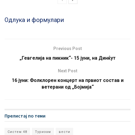
Одлука и формулари
Previous Post
„Гевгелија на пикник“- 15 јуни, на Динќут
Next Post
16 јуни: Фолклорен концерт на првиот состав и
ветерани од „Бојмија“
Прелистај по теми
Систем 48
Туризам
вести