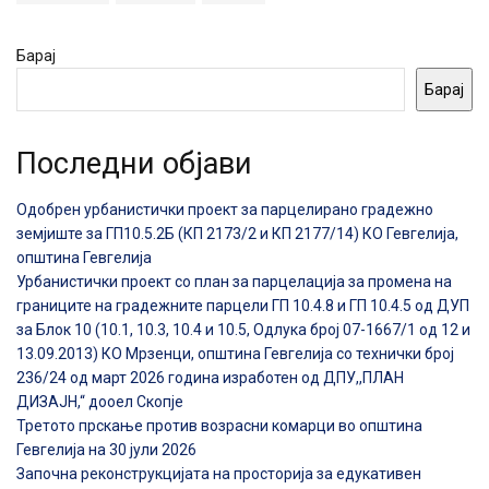
Барај
Барај
Последни објави
Одобрен урбанистички проект за парцелирано градежно
земјиште за ГП10.5.2Б (КП 2173/2 и КП 2177/14) КО Гевгелија,
општина Гевгелија
Урбанистички проект со план за парцелација за промена на
границите на градежните парцели ГП 10.4.8 и ГП 10.4.5 од ДУП
за Блок 10 (10.1, 10.3, 10.4 и 10.5, Одлука број 07-1667/1 од 12 и
13.09.2013) КО Мрзенци, општина Гевгелија со технички број
236/24 од март 2026 година изработен од ДПУ,,ПЛАН
ДИЗАЈН,“ дооел Скопје
Третото прскање против возрасни комарци во општина
Гевгелија на 30 јули 2026
Започна реконструкцијата на просторија за едукативен