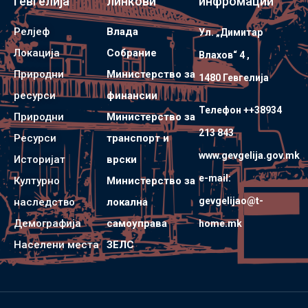
Гевгелија
линкови
инфромации
Релјеф
Влада
Ул. „Димитар
Локација
Собрание
Влахов“ 4 ,
Природни
Министерство за
1480 Гевгелијa
ресурси
финансии
Телефон ++38934
Природни
Министерство за
213 843
Ресурси
транспорт и
www.gevgelija.gov.mk
Историјат
врски
e-mail:
Културно
Министерство за
gevgelijao@t-
наследство
локална
Демографија
самоуправа
home.mk
Населени места
ЗЕЛС