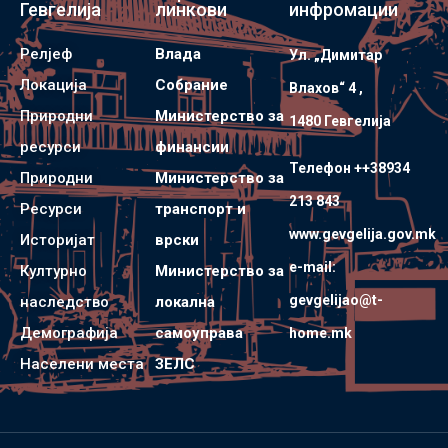
Гевгелија
линкови
инфромации
Релјеф
Влада
Ул. „Димитар
Локација
Собрание
Влахов“ 4 ,
Природни
Министерство за
1480 Гевгелијa
ресурси
финансии
Телефон ++38934
Природни
Министерство за
213 843
Ресурси
транспорт и
www.gevgelija.gov.mk
Историјат
врски
e-mail:
Културно
Министерство за
gevgelijao@t-
наследство
локална
Демографија
самоуправа
home.mk
Населени места
ЗЕЛС