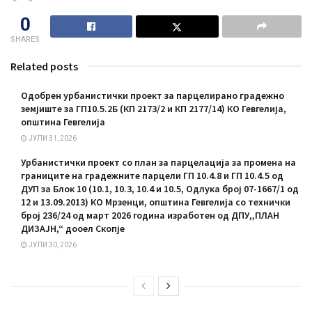
0
SHARES
Related posts
Одобрен урбанистички проект за парцелирано градежно
земјиште за ГП10.5.2Б (КП 2173/2 и КП 2177/14) КО Гевгелија,
општина Гевгелија
ЈУЛИ 31, 2026
Урбанистички проект со план за парцелација за промена на
границите на градежните парцели ГП 10.4.8 и ГП 10.4.5 од
ДУП за Блок 10 (10.1, 10.3, 10.4 и 10.5, Одлука број 07-1667/1 од
12 и 13.09.2013) КО Мрзенци, општина Гевгелија со технички
број 236/24 од март 2026 година изработен од ДПУ,,ПЛАН
ДИЗАЈН,“ дооел Скопје
ЈУЛИ 30, 2026