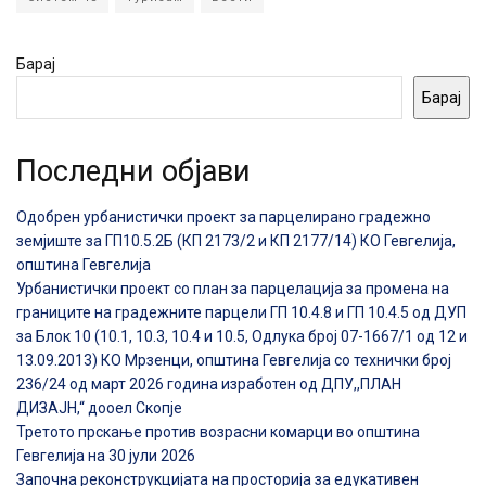
Барај
Барај
Последни објави
Одобрен урбанистички проект за парцелирано градежно
земјиште за ГП10.5.2Б (КП 2173/2 и КП 2177/14) КО Гевгелија,
општина Гевгелија
Урбанистички проект со план за парцелација за промена на
границите на градежните парцели ГП 10.4.8 и ГП 10.4.5 од ДУП
за Блок 10 (10.1, 10.3, 10.4 и 10.5, Одлука број 07-1667/1 од 12 и
13.09.2013) КО Мрзенци, општина Гевгелија со технички број
236/24 од март 2026 година изработен од ДПУ,,ПЛАН
ДИЗАЈН,“ дооел Скопје
Третото прскање против возрасни комарци во општина
Гевгелија на 30 јули 2026
Започна реконструкцијата на просторија за едукативен