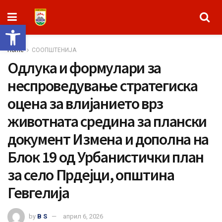
Open toolbar
Home
СООПШТЕНИЈА
Одлука и формулари за
неспроведување стратегиска
оцена за влијанието врз
животната средина за плански
документ Измена и дополна на
Блок 19 од Урбанистички план
за село Прдејци, општина
Гевгелија
by
B S
април 6, 2026