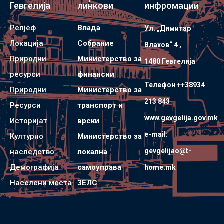
Гевгелија
линкови
инфромации
Релјеф
Влада
Ул. „Димитар
Локација
Собрание
Влахов“ 4 ,
Природни
Министерство за
1480 Гевгелијa
ресурси
финансии
Телефон ++38934
Природни
Министерство за
213 843
Ресурси
транспорт и
www.gevgelija.gov.mk
Историјат
врски
e-mail:
Културно
Министерство за
gevgelijao@t-
наследство
локална
Демографија
самоуправа
home.mk
Населени места
ЗЕЛС