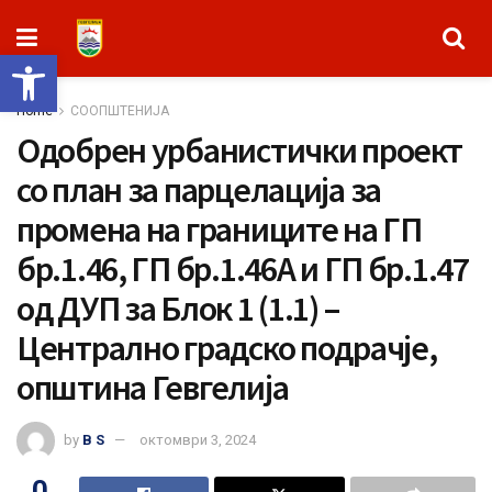
Open toolbar
Home
СООПШТЕНИЈА
Одобрен урбанистички проект
со план за парцелација за
промена на границите на ГП
бр.1.46, ГП бр.1.46А и ГП бр.1.47
од ДУП за Блок 1 (1.1) –
Централно градско подрачје,
општина Гевгелија
by
B S
октомври 3, 2024
0