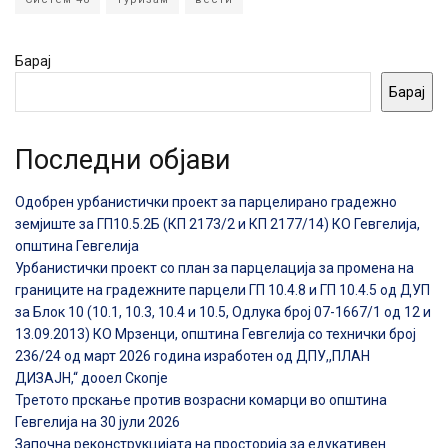
Барај
Барај
Последни објави
Одобрен урбанистички проект за парцелирано градежно
земјиште за ГП10.5.2Б (КП 2173/2 и КП 2177/14) КО Гевгелија,
општина Гевгелија
Урбанистички проект со план за парцелација за промена на
границите на градежните парцели ГП 10.4.8 и ГП 10.4.5 од ДУП
за Блок 10 (10.1, 10.3, 10.4 и 10.5, Одлука број 07-1667/1 од 12 и
13.09.2013) КО Мрзенци, општина Гевгелија со технички број
236/24 од март 2026 година изработен од ДПУ,,ПЛАН
ДИЗАЈН,“ дооел Скопје
Третото прскање против возрасни комарци во општина
Гевгелија на 30 јули 2026
Започна реконструкцијата на просторија за едукативен