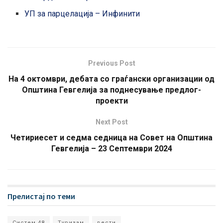
УП за парцелација – Инфинити
Previous Post
На 4 октомври, дебата со граѓански организации од
Општина Гевгелија за поднесување предлог-
проекти
Next Post
Четириесет и седма седница на Совет на Општина
Гевгелија – 23 Септември 2024
Прелистај по теми
Систем 48
Туризам
вести