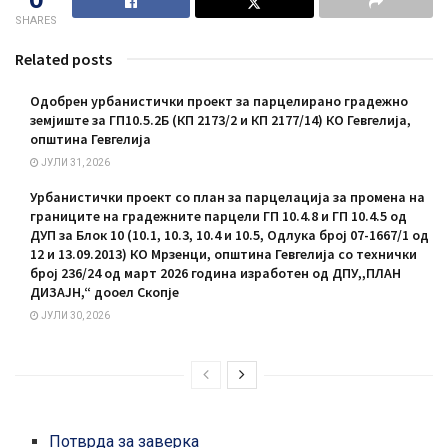
SHARES
Related posts
Одобрен урбанистички проект за парцелирано градежно
земјиште за ГП10.5.2Б (КП 2173/2 и КП 2177/14) КО Гевгелија,
општина Гевгелија
ЈУЛИ 31, 2026
Урбанистички проект со план за парцелација за промена на
границите на градежните парцели ГП 10.4.8 и ГП 10.4.5 од
ДУП за Блок 10 (10.1, 10.3, 10.4 и 10.5, Одлука број 07-1667/1 од
12 и 13.09.2013) КО Мрзенци, општина Гевгелија со технички
број 236/24 од март 2026 година изработен од ДПУ,,ПЛАН
ДИЗАЈН,“ дооел Скопје
ЈУЛИ 30, 2026
Потврда за заверка