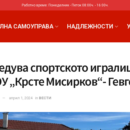
Работно време: Понеделник - Петок 08:00ч. - 16:00ч.
ЛНА САМОУПРАВА
НАДЛЕЖНОСТИ
редува спортското играли
У „Крсте Мисирков“- Гевг
април 1, 2024
in
ВЕСТИ