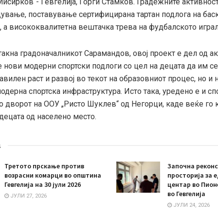
Мисирков“- Гевгелија, Ѓорги Стамков. Градежните активнос
дување, поставување сертифицирана тартан подлога на бас
, а
висококвалитетна вештачка трева на фудбалското игра
акна градоначалникот Сарамандов, овој проект е дел од ак
 нови модерни спортски подлоги со цел на децата да им с
авилен раст и развој во текот на образовниот процес, но и
одерна спортска инфраструктура. Исто така, уредено е и сп
о дворот на ООУ „Ристо Шуклев“ од Негорци, каде веќе го 
децата од населено место.
s
Третото прскање против
Започна реконс
возрасни комарци во општина
просторија за 
Гевгелија на 30 јули 2026
центар во Пион
во Гевгелија
ЈУЛИ 27, 2026
ЈУЛИ 24, 2026