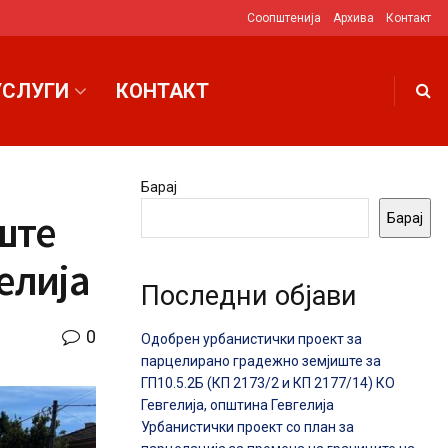
Соопштенија
Архива
Контакт
УСЛУГИ
КОНТАКТ
Барај
ште
Барај
елија
Последни објави
0
Одобрен урбанистички проект за
парцелирано градежно земјиште за
ГП10.5.2Б (КП 2173/2 и КП 2177/14) КО
Гевгелија, општина Гевгелија
Урбанистички проект со план за