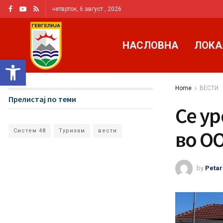
четврток, 6 август , 2026
НАСЛОВНА
ЛОКА
Open toolbar
Home
ВЕСТИ
Прелистај по теми
Се у
во ОО
Систем 48
Туризам
вести
by
Petar