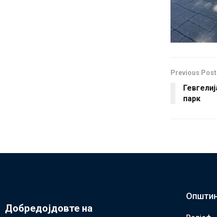
Previous Post
Гевгелиј
парк
Општин
Добредојдовте на