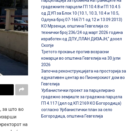
парцелација за промена на границите на
градежните парцели ГП 10.4.8 и ГП 10.4.5
од ДУП за Блок 10 (10.1, 10.3, 10.4 и 10.5,
Одлука број 07-1667/1 од 12 и 13.09.2013)
КО Мрзенци, општина Гевгелија со
технички број 236/24 од март 2026 година
изработен од ДПУ,,ПЛАН ДИЗАЈН,“ дооел
Скопје
Третото прскање против возрасни
комарци во општина Гевгелија на 30 јули
2026
Започна реконструкцијата на просторија за
едукативен центар во Пионерскиот дом во
Гевгелија
Урбанистички проект за парцелирано
градежно земјиште за градежна парцела
ГП 4.117 (дел од КП 2169 КО Богородица)
, за што во
согласно Урбанистички план за село
Богородица, општина Гевгелија
 изврши
иректорот на