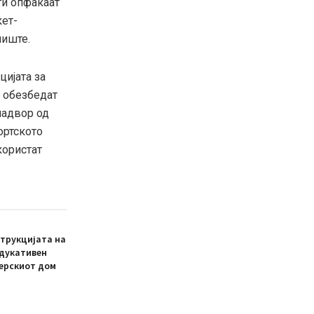
ти опфаќаат
кет-
лиште.
цијата за
е обезбедат
 надвор од
ортското
користат
трукцијата на
едукативен
ерскиот дом