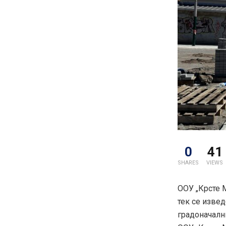
0
41
SHARES
VIEWS
ООУ „Крсте 
тек се извед
градоначалн