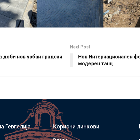
Next Post
а доби нов урбан градски
Нов Интернационален фе
модерен танц
а Гевгелија
Корисни линкови