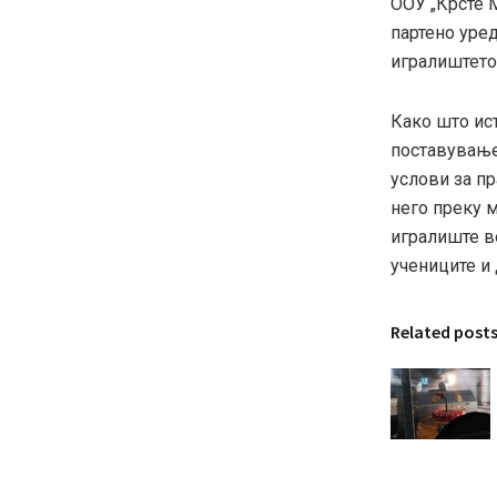
ООУ „Крсте 
партено уре
игралиштето
Како што ист
поставување
услови за пр
него преку м
игралиште в
учениците и 
Related post