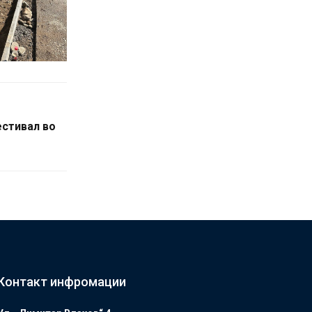
стивал во
Контакт инфромации