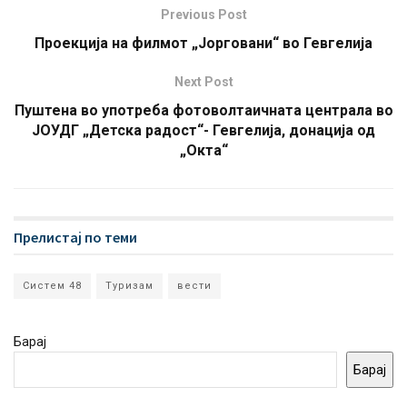
Previous Post
Проекција на филмот „Јорговани“ во Гевгелија
Next Post
Пуштена во употреба фотоволтаичната централа во
ЈОУДГ „Детска радост“- Гевгелија, донација од
„Окта“
Прелистај по теми
Систем 48
Туризам
вести
Барај
Барај