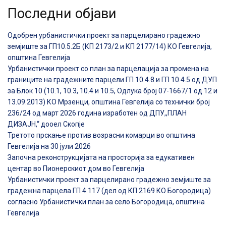
Последни објави
Одобрен урбанистички проект за парцелирано градежно
земјиште за ГП10.5.2Б (КП 2173/2 и КП 2177/14) КО Гевгелија,
општина Гевгелија
Урбанистички проект со план за парцелација за промена на
границите на градежните парцели ГП 10.4.8 и ГП 10.4.5 од ДУП
за Блок 10 (10.1, 10.3, 10.4 и 10.5, Одлука број 07-1667/1 од 12 и
13.09.2013) КО Мрзенци, општина Гевгелија со технички број
236/24 од март 2026 година изработен од ДПУ,,ПЛАН
ДИЗАЈН,“ дооел Скопје
Третото прскање против возрасни комарци во општина
Гевгелија на 30 јули 2026
Започна реконструкцијата на просторија за едукативен
центар во Пионерскиот дом во Гевгелија
Урбанистички проект за парцелирано градежно земјиште за
градежна парцела ГП 4.117 (дел од КП 2169 КО Богородица)
согласно Урбанистички план за село Богородица, општина
Гевгелија