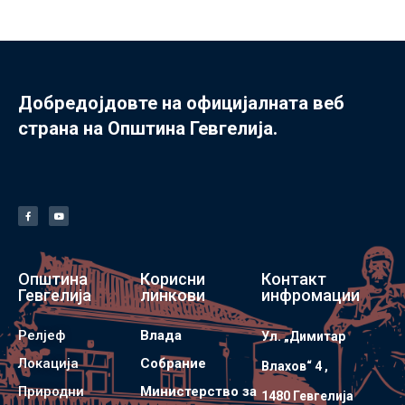
Добредојдовте на официјалната веб
страна на Општина Гевгелија.
Општина
Корисни
Контакт
Гевгелија
линкови
инфромации
Релјеф
Влада
Ул. „Димитар
Локација
Собрание
Влахов“ 4 ,
Природни
Министерство за
1480 Гевгелијa