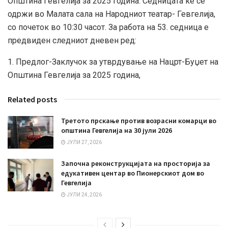
Општина Гевгелија за 2025 година. Седницата ќе се
одржи во Малата сала на Народниот театар- Гевгелија,
со почеток во 10:30 часот. За работа на 53. седница е
предвиден следниот дневен ред:
1. Предлог-Заклучок за утврдување на Нацрт-Буџет на
Општина Гевгелија за 2025 година,
Related posts
Третото прскање против возрасни комарци во
општина Гевгелија на 30 јули 2026
ЈУЛИ 27, 2026
Започна реконструкцијата на просторија за
едукативен центар во Пионерскиот дом во
Гевгелија
ЈУЛИ 24, 2026