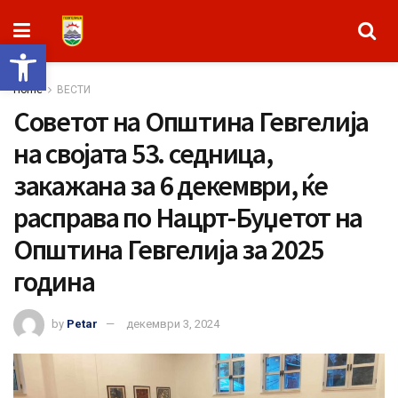
Open toolbar
Home
ВЕСТИ
Советот на Општина Гевгелија
на својата 53. седница,
закажана за 6 декември, ќе
расправа по Нацрт-Буџетот на
Општина Гевгелија за 2025
година
by
Petar
декември 3, 2024