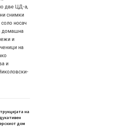
но две ЦД-а,
јни снимки
 соло носач
на домашна
лежи и
ученици на
ако
ва и
 Николовски-
трукцијата на
едукативен
ерскиот дом