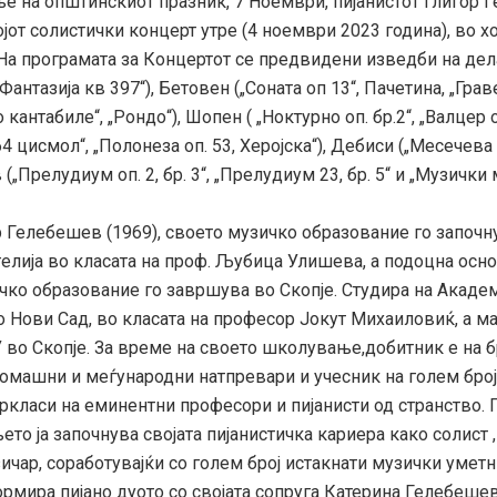
ње на општинскиот празник, 7 Ноември, пијанистот Глигор 
јот солистички концерт утре (4 ноември 2023 година), во х
 На програмата за Концертот се предвидени изведби на дела
„Фантазија кв 397“), Бетовен („Соната оп 13“, Пачетина, „Грав
 кантабиле“, „Рондо“), Шопен ( „Ноктурно оп. бр.2“, „Валцер оп
64 цисмол“, „Полонеза оп. 53, Херојска“), Дебиси („Месечева
„Прелудиум оп. 2, бр. 3“, „Прелудиум 23, бр. 5“ и „Музички
ебешев (1969), своето музичко образование го започн
гелија во класата на проф. Љубица Улишева, а подоцна осн
чко образование го завршува во Скопје. Студира на Академ
о Нови Сад, во класата на професор Јокут Михаиловиќ, а м
 во Скопје. За време на своето школување,добитник е на б
домашни и меѓународни натпревари и учесник на голем број
ркласи на еминентни професори и пијанисти од странство. 
то ја започнува својата пијанистичка кариера како солист ,
чар, соработувајќи со голем број истакнати музички уметн
ормира пијано дуото со својата сопруга Катерина Гелебеше