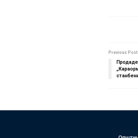
Previous Post
Продаден
„Караор
станбени
Општин