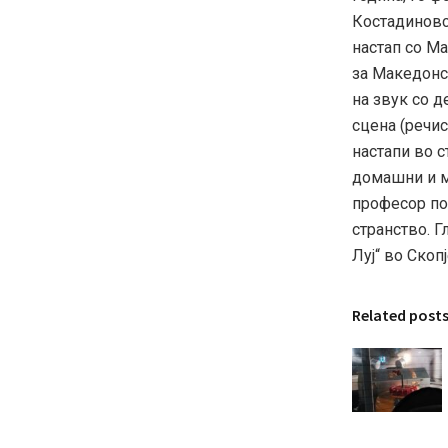
Костадиновск
настап со Ма
за Македонск
на звук со 
сцена (речис
настапи во с
домашни и м
професор по 
странство. 
Луј“ во Скопј
Related post