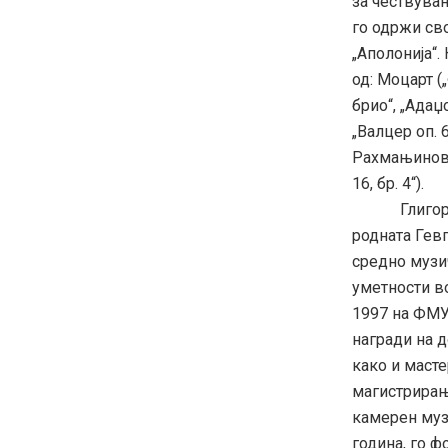
за чествува
го одржи сво
„Аполонија“.
од: Mоцарт (
брио“, „Адаџо
„Валцер оп. 
Рахмањинов (
16, бр. 4“).
Глигор Гел
родната Гев
средно музи
уметности в
1997 на ФМУ
награди на 
како и масте
магистрирање
камерен музи
година, го ф