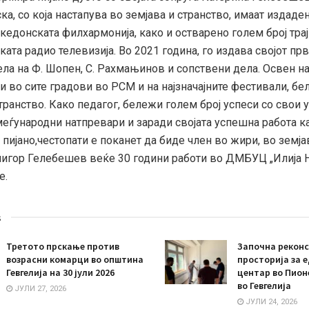
а, со која настапува во земјава и странство, имаат издаде
кедонската филхармонија, како и остварено голем број тра
ата радио телевизија. Во 2021 година, го издава својот прв
дела на Ф. Шопен, С. Рахмањинов и сопствени дела. Освен 
и во сите градови во РСМ и на најзначајните фестивали, бе
транство. Како педагог, бележи голем број успеси со свои 
еѓународни натпревари и заради својата успешна работа к
пијано,честопати е поканет да биде член во жири, во земја
Глигор Гелебешев веќе 30 години работи во ДМБУЦ „Илија
е.
s
Третото прскање против
Започна реконс
возрасни комарци во општина
просторија за 
Гевгелија на 30 јули 2026
центар во Пион
во Гевгелија
ЈУЛИ 27, 2026
ЈУЛИ 24, 2026