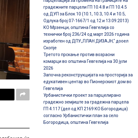
парцелација за промена на границите на
градежните парцели ГП 10.4.8 и ГП 10.4.5
од ДУП за Блок 10 (10.1, 10.3, 10.4 и 10.5,
Одлука број 07-1667/1 од 12 и 13.09.2013)
КО Мрзенци, општина Гевгелија со
технички број 236/24 од март 2026 година
изработен од ДПУ,,ПЛАН ДИЗАЈН,“ дооел
Скопје
Третото прскање против возрасни
комарци во општина Гевгелија на 30 јули
2026
Започна реконструкцијата на просторија за
едукативен центар во Пионерскиот дом во
Гевгелија
Урбанистички проект за парцелирано
градежно земјиште за градежна парцела
ГП 4.117 (дел од КП 2169 КО Богородица)
согласно Урбанистички план за село
Богородица, општина Гевгелија