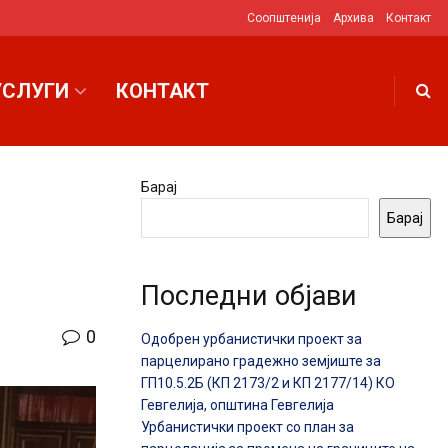
Соопштенија
Архива
Контакт
УСЛУГИ
КОНТАКТ
Барај
Барај
Последни објави
0
Одобрен урбанистички проект за
парцелирано градежно земјиште за
ГП10.5.2Б (КП 2173/2 и КП 2177/14) КО
Гевгелија, општина Гевгелија
Урбанистички проект со план за