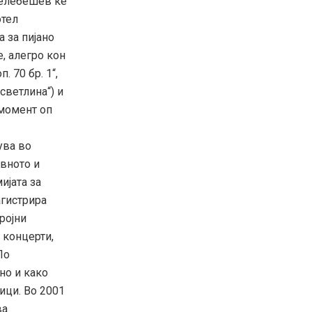
Гелебешев ќе
отел
 за пијано
е, алегро кон
. 70 бр. 1“,
 светлина“) и
 момент оп
ува во
овното и
ијата за
агистрира
ројни
 концерти,
По
но и како
ици. Во 2001
ва