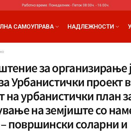
Работно време: Понеделник - Петок 08:00ч. - 16:00ч.
ЛНА САМОУПРАВА
НАДЛЕЖНОСТИ
но
штение за организирање 
за Урбанистички проект 
 на урбанистички план з
ување на земјиште со нам
 – површински соларни и