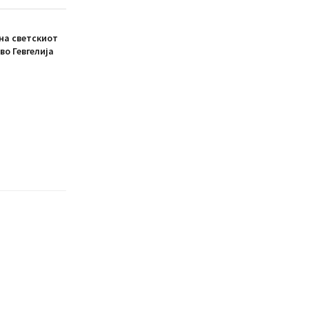
на светскиот
во Гевгелија