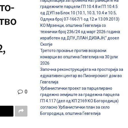
парцелација за промена на границите на
то-
градежните парцели ГП 10.4.8 и ГП 10.4.5
од ДУП за Блок 10 (10.1, 10.3, 10.4 и 10.5,
тво
Одлука број 07-1667/1 од 12 и 13.09.2013)
КО Мрзенци, општина Гевгелија со
технички број 236/24 од март 2026 година
изработен од ДПУ,,ПЛАН ДИЗАЈН,“ дооел
2,
Скопје
Третото прскање против возрасни
комарци во општина Гевгелија на 30 јули
2026
Започна реконструкцијата на просторија за
едукативен центар во Пионерскиот дом во
Гевгелија
Урбанистички проект за парцелирано
0
градежно земјиште за градежна парцела
ГП 4.117 (дел од КП 2169 КО Богородица)
согласно Урбанистички план за село
Богородица, општина Гевгелија