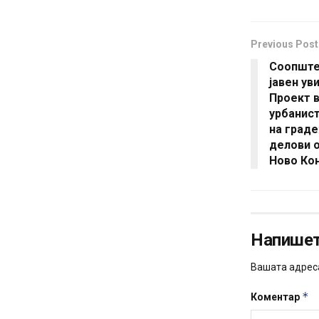
Previous Post
Соопште
јавен ув
Проект в
урбанис
на граде
делови о
Ново Кон
Напишет
Вашата адреса
*
Коментар