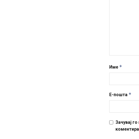
*
Име
*
Е-пошта
Зачувај го
коментира