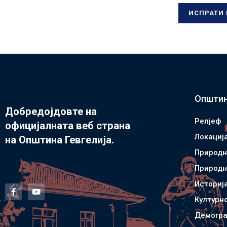
Општин
Добредојдовте на
Релјеф
официјалната веб страна
Локациј
на Општина Гевгелија.
Природн
Природн
Историј
Културн
Демогра