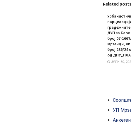
Related post
Урбанистичк
парцелација
градежните п
ДУП за Блок 1
број 07-1667
Мрзенци, оп
број 236/24
од ДПУ,,ПЛА
ЈУЛИ 30, 202
Соопшт
УП Мрз
Анкетен