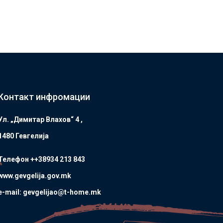
Контакт инфромации
Ул. „Димитар Влахов“ 4 ,
1480 Гевгелијa
Телефон ++38934 213 843
www.gevgelija.gov.mk
e-mail: gevgelijao@t-home.mk