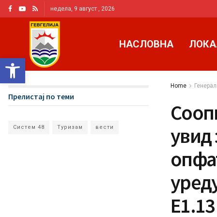
недела, 9 август , 2026
НАСЛОВНА
ЛОКА
Open toolbar
Home
Генерал
Прелистај по теми
Сооп
увид 
Систем 48
Туризам
вести
опфат
уред
Е1.13