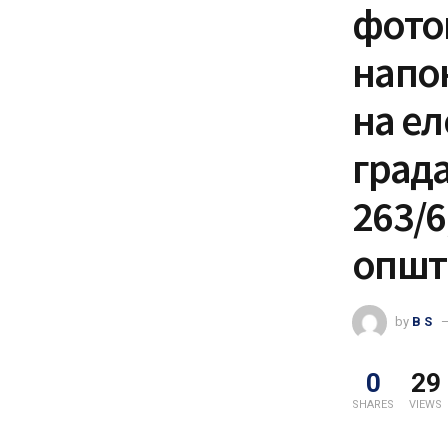
фото
напо
на ел
града
263/6
општ
by
B S
0
29
SHARES
VIEWS