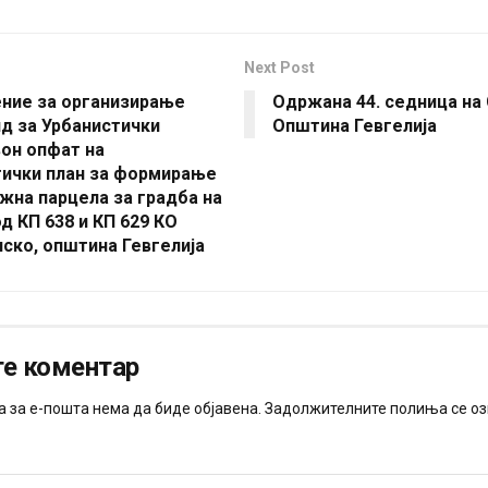
Next Post
ние за организирање
Одржана 44. седница на
ид за Урбанистички
Општина Гевгелија
он опфат на
тички план за формирање
жна парцела за градба на
д КП 638 и КП 629 КО
ско, општина Гевгелија
е коментар
 за е-пошта нема да биде објавена.
Задолжителните полиња се оз