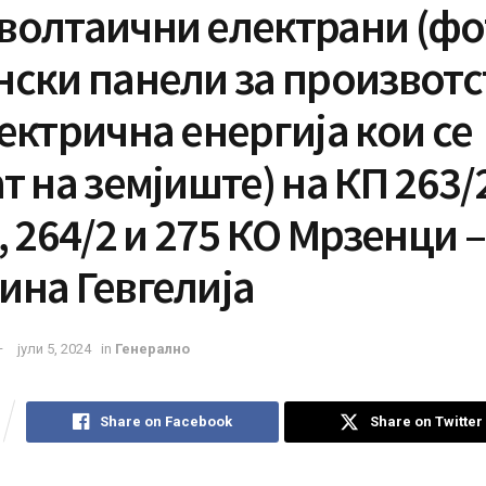
волтаични електрани (фо
нски панели за произвотс
ектрична енергија кои се
т на земјиште) на КП 263/
, 264/2 и 275 КО Мрзенци –
ина Гевгелија
јули 5, 2024
in
Генерално
Share on Facebook
Share on Twitter