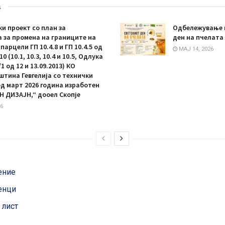
s
и проект со план за
Oдбележување 
 за промена на границите на
ден на пчелата 
арцели ГП 10.4.8 и ГП 10.4.5 од
МАЈ 14, 2026
0 (10.1, 10.3, 10.4 и 10.5, Одлука
/1 од 12 и 13.09.2013) КО
штина Гевгелија со технички
 од март 2026 година изработен
Н ДИЗАЈН,“ дооел Скопје
6
ение
енци
 лист