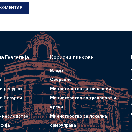
а Гевгелија
Корисни линкови
Влада
а
Собрание
и ресурси
Министерство за финансии
и Ресурси
Министерство за транспорт и
ат
врски
о наследство
Министерство за локална
фија
самоуправа