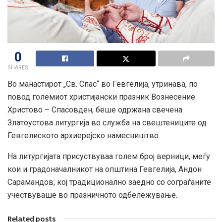
0
SHARES
Во манастирот „Св. Спас“ во Гевгелија, утринава, по
повод големиот христијански празник Вознесение
Христово – Спасовден, беше одржана свечена
Златоустова литургија во служба на свештениците од
Гевгелиското архиерејско намесништво.
На литургијата присуствуваа голем број верници, меѓу
кои и градоначалникот на општина Гевгелија, Андон
Сарамандов, кој традиционално заедно со сограѓаните
учествуваше во празничното одбележување.
Related posts