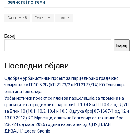
Прелистај по теми
Систем 48
Туризам
вести
Барај
Барај
Последни објави
Одобрен урбанистички проект за парцелирано градежно
земјиште за ГП10.5.2Б (КП 2173/2 и КП 2177/14) КО Гевгелија,
општина Гевгелија
Урбанистички проект со план за парцелација за промена на
границите на градежните парцели ГП 10.4.8 и ГП 10.4.5 од ДУП
за Блок 10 (10.1, 10.3, 10.4 и 10.5, Одлука број 07-1667/1 од 12 и
13.09.2013) КО Мрзенци, општина Гевгелија со технички број
236/24 од март 2026 година изработен од ДПУ,,ПЛАН
ДИЗАЈН,“ дооел Скопје