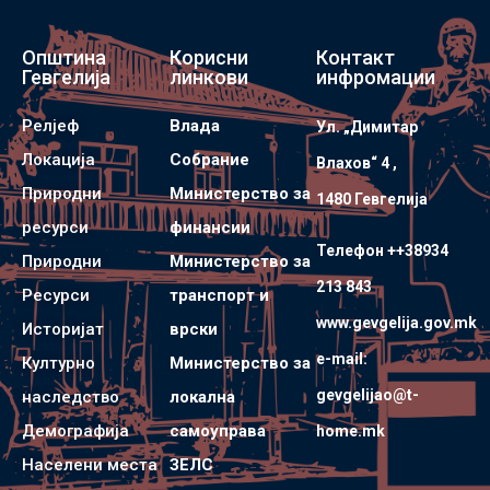
Општина
Корисни
Контакт
Гевгелија
линкови
инфромации
Релјеф
Влада
Ул. „Димитар
Локација
Собрание
Влахов“ 4 ,
Природни
Министерство за
1480 Гевгелијa
ресурси
финансии
Телефон ++38934
Природни
Министерство за
213 843
Ресурси
транспорт и
www.gevgelija.gov.mk
Историјат
врски
e-mail:
Културно
Министерство за
gevgelijao@t-
наследство
локална
Демографија
самоуправа
home.mk
Населени места
ЗЕЛС