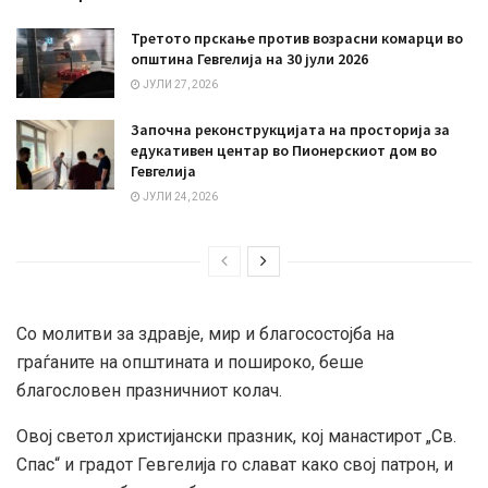
Третото прскање против возрасни комарци во
општина Гевгелија на 30 јули 2026
ЈУЛИ 27, 2026
Започна реконструкцијата на просторија за
едукативен центар во Пионерскиот дом во
Гевгелија
ЈУЛИ 24, 2026
Со молитви за здравје, мир и благосостојба на
граѓаните на општината и пошироко, беше
благословен празничниот колач.
Овој светол христијански празник, кој манастирот „Св.
Спас“ и градот Гевгелија го слават како свој патрон, и