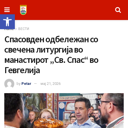
Open toolbar
Home
ВЕСТИ
Спасовден одбележан со
свечена литургија во
манастирот „Св. Спас“ во
Гевгелија
by
Petar
мај 21, 2026