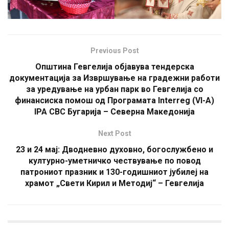
Previous Post
Општина Гевгелија објавува тендерска
документација за Извршување на градежни работи
за уредување на урбан парк во Гевгелија со
финансиска помош од Програмата Interreg (VI-A)
IPA CBC Бугарија – Северна Македонија
Next Post
23 и 24 мај: Дводневно духовно, богослужбено и
културно-уметничко чествување по повод
патрониот празник и 130-годишниот јубилеј на
храмот „Свети Кирил и Методиј“ – Гевгелија