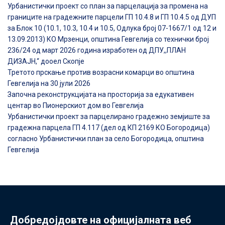
Урбанистички проект со план за парцелација за промена на
границите на градежните парцели ГП 10.4.8 и ГП 10.4.5 од ДУП
за Блок 10 (10.1, 10.3, 10.4 и 10.5, Одлука број 07-1667/1 од 12 и
13.09.2013) КО Мрзенци, општина Гевгелија со технички број
236/24 од март 2026 година изработен од ДПУ,,ПЛАН
ДИЗАЈН,“ дооел Скопје
Третото прскање против возрасни комарци во општина
Гевгелија на 30 јули 2026
Започна реконструкцијата на просторија за едукативен
центар во Пионерскиот дом во Гевгелија
Урбанистички проект за парцелирано градежно земјиште за
градежна парцела ГП 4.117 (дел од КП 2169 КО Богородица)
согласно Урбанистички план за село Богородица, општина
Гевгелија
Добредојдовте на официјалната веб