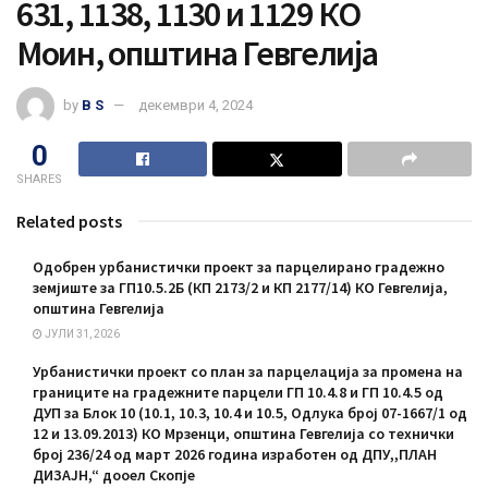
631, 1138, 1130 и 1129 КО
Моин, општина Гевгелија
by
B S
декември 4, 2024
0
SHARES
Related posts
Одобрен урбанистички проект за парцелирано градежно
земјиште за ГП10.5.2Б (КП 2173/2 и КП 2177/14) КО Гевгелија,
општина Гевгелија
ЈУЛИ 31, 2026
Урбанистички проект со план за парцелација за промена на
границите на градежните парцели ГП 10.4.8 и ГП 10.4.5 од
ДУП за Блок 10 (10.1, 10.3, 10.4 и 10.5, Одлука број 07-1667/1 од
12 и 13.09.2013) КО Мрзенци, општина Гевгелија со технички
број 236/24 од март 2026 година изработен од ДПУ,,ПЛАН
ДИЗАЈН,“ дооел Скопје