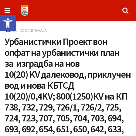
Open toolbar
Home
СООПШТЕНИЈА
Урбанистички Проект вон
опфат на урбанистички план
за изградба на нов
10(20) KV далековод, приклучен
вод и нова КБТСД
10(20)/0,4KV; 800(1250)КV на КП
738, 732, 729, 726/1, 726/2, 725,
724, 723, 707, 705, 704, 703, 694,
693, 692, 654, 651, 650, 642, 633,