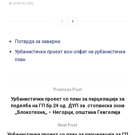
ЈУЛИ 30, 2026
Потврда за заверка
Урбанистички проект вон опфат на урбанистички
план
Previous Post
Урбанистички проект со план за парцелација за
поделба на ГП бр.24 од ДУП за стопанска зона
,,Блокотехна,, – Негорци, општина Гевгелија
Next Post
Урбанистички проект со план за парцелација за ГП