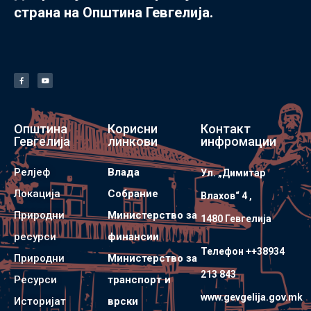
страна на Општина Гевгелија.
Општина
Корисни
Контакт
Гевгелија
линкови
инфромации
Релјеф
Влада
Ул. „Димитар
Локација
Собрание
Влахов“ 4 ,
Природни
Министерство за
1480 Гевгелијa
ресурси
финансии
Телефон ++38934
Природни
Министерство за
213 843
Ресурси
транспорт и
www.gevgelija.gov.mk
Историјат
врски