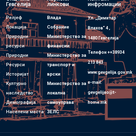
Гевгелија
линкови
инфромации
Релјеф
Влада
Ул. „Димитар
Локација
Собрание
Влахов“ 4 ,
Природни
Министерство за
1480 Гевгелијa
ресурси
финансии
Телефон ++38934
Природни
Министерство за
213 843
Ресурси
транспорт и
www.gevgelija.gov.mk
Историјат
врски
e-mail:
Културно
Министерство за
gevgelijao@t-
наследство
локална
Демографија
самоуправа
home.mk
Населени места
ЗЕЛС