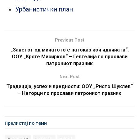
Урбанистички план
Previous Post
„Заветот од минатото е патоказ кон иднината“:
ООУ „Крсте Мисирков“ – Гевгелија го прослави
патрониот празник
Next Post
Традиција, успех и вредности: ООУ „Ристо Шуклев“
– Негорци го прослави патрониот празник
Прелистај по теми