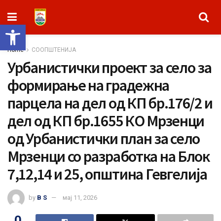
Open toolbar
Home
СООПШТЕНИЈА
Урбанистички проект за село за
формирање на градежна
парцела на дел од КП бр.176/2 и
дел од КП бр.1655 КО Мрзенци
од Урбанистички план за село
Мрзенци со разработка на Блок
7,12,14 и 25, општина Гевгелија
by
B S
мај 11, 2026
0