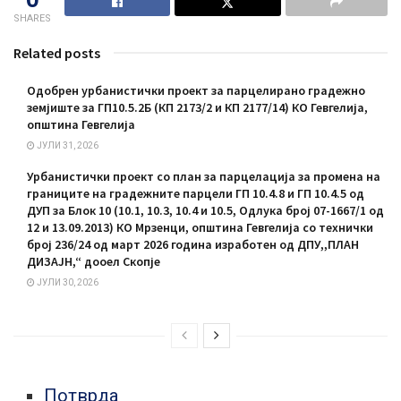
SHARES
Related posts
Одобрен урбанистички проект за парцелирано градежно
земјиште за ГП10.5.2Б (КП 2173/2 и КП 2177/14) КО Гевгелија,
општина Гевгелија
ЈУЛИ 31, 2026
Урбанистички проект со план за парцелација за промена на
границите на градежните парцели ГП 10.4.8 и ГП 10.4.5 од
ДУП за Блок 10 (10.1, 10.3, 10.4 и 10.5, Одлука број 07-1667/1 од
12 и 13.09.2013) КО Мрзенци, општина Гевгелија со технички
број 236/24 од март 2026 година изработен од ДПУ,,ПЛАН
ДИЗАЈН,“ дооел Скопје
ЈУЛИ 30, 2026
Потврда