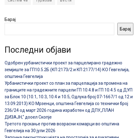
Систем 48
Туризам
вести
Барај
Барај
Последни објави
Одобрен урбанистички проект за парцелирано градежно
земјиште за ГП10.5.2Б (КП 2173/2 и КП 2177/14) КО Гевгелија,
општина Гевгелија
Урбанистички проект со план за парцелација за промена на
границите на градежните парцели ГП 10.4.8 и ГП 10.4.5 од ДУП
за Блок 10 (10.1, 10.3, 10.4 и 10.5, Одлука број 07-1667/1 од 12 и
13.09.2013) КО Мрзенци, општина Гевгелија со технички број
236/24 од март 2026 година изработен од ДПУ,,ПЛАН
ДИЗАЈН,“ дооел Скопје
Третото прскање против возрасни комарци во општина
Гевгелија на 30 јули 2026
Започна реконструкцијата на просторија за едукативен