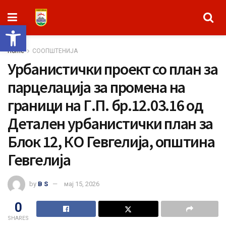
Open toolbar
Home
СООПШТЕНИЈА
Урбанистички проект со план за
парцелација за промена на
граници на Г.П. бр.12.03.16 од
Детален урбанистички план за
Блок 12, КО Гевгелија, општина
Гевгелија
by
B S
мај 15, 2026
0
SHARES