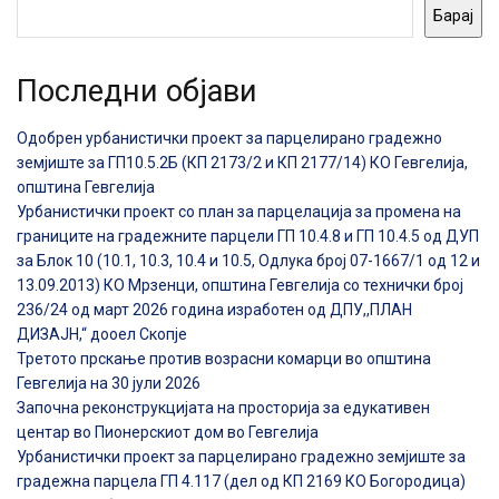
Барај
Последни објави
Одобрен урбанистички проект за парцелирано градежно
земјиште за ГП10.5.2Б (КП 2173/2 и КП 2177/14) КО Гевгелија,
општина Гевгелија
Урбанистички проект со план за парцелација за промена на
границите на градежните парцели ГП 10.4.8 и ГП 10.4.5 од ДУП
за Блок 10 (10.1, 10.3, 10.4 и 10.5, Одлука број 07-1667/1 од 12 и
13.09.2013) КО Мрзенци, општина Гевгелија со технички број
236/24 од март 2026 година изработен од ДПУ,,ПЛАН
ДИЗАЈН,“ дооел Скопје
Третото прскање против возрасни комарци во општина
Гевгелија на 30 јули 2026
Започна реконструкцијата на просторија за едукативен
центар во Пионерскиот дом во Гевгелија
Урбанистички проект за парцелирано градежно земјиште за
градежна парцела ГП 4.117 (дел од КП 2169 КО Богородица)