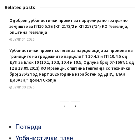
Related posts
Одобрен урбанистички проект за парцелирано градежно
земјиште за ГП10.5.2Б (КП 2173/2 и КП 2177/14) КО Гевгелија,
општина Гевгелија
ЈУЛИ 31, 2026
Урбанистички проект со план за парцелација за промена на
границите на градежните парцели ГП 10.4.8 и ГП 10.4.5 од
ДУП за Блок 10 (10.1, 10.3, 10.4 и 10.5, Одлука број 07-1667/1 од
12 и 13.09.2013) КО Мрзенци, општина Гевгелија со технички
број 236/24 од март 2026 година изработен од ДПУ,,ПЛАН
ДИЗАЈН,“ дооел Скопје
ЈУЛИ 30, 2026
Потврда
Урбанистички план