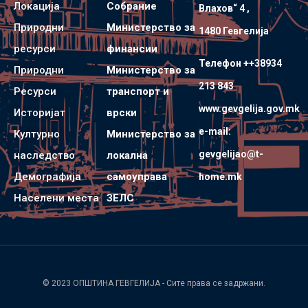
Локација
Собрание
Влахов“ 4 ,
Природни
Министерство за
1480 Гевгелијa
ресурси
финансии
Телефон ++38934
Природни
Министерство за
213 843
Ресурси
транспорт и
www.gevgelija.gov.mk
Историјат
врски
e-mail:
Културно
Министерство за
gevgelijao@t-
наследство
локална
Демографија
самоуправа
home.mk
Населени места
ЗЕЛС
© 2023
ОПШТИНА ГЕВГЕЛИЈА
- Сите права се задржани.