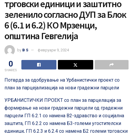
трговски единици и заштитно
зеленило согласно ДУП за Блок
6 (6.1 и 6.2) КО Мрзенци,
општина Гевгелија
by
B S
февруари 9, 2024
0
SHARES
Потврда за одобрување на Урбанистички проект со
план за парцејализација на нови градежни парцели
УРБАНИСТИЧКИ ПРОЕКТ со план за парцелација за
формирање на нови градежни парцели од градежни
парцели ГП 6.2.1 со намена В2-здравство и социјална
заштита, ГП 6.2.2 со намена Б3-големи угостителски
единици, ГП 6.2.3 и 6.2.4 со намена Б2 големи трговски