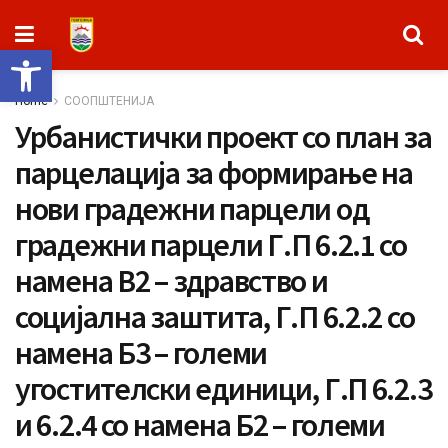
Open toolbar
Home
СООПШТЕНИЈА
Урбанистички проект со план за
парцелација за формирање на
нови градежни парцели од
градежни парцели Г.П 6.2.1 со
намена В2 – здравство и
социјална заштита, Г.П 6.2.2 со
намена Б3 – големи
угостителски единици, Г.П 6.2.3
и 6.2.4 со намена Б2 – големи