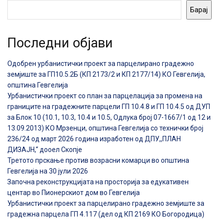
Барај
Последни објави
Одобрен урбанистички проект за парцелирано градежно
земјиште за ГП10.5.2Б (КП 2173/2 и КП 2177/14) КО Гевгелија,
општина Гевгелија
Урбанистички проект со план за парцелација за промена на
границите на градежните парцели ГП 10.4.8 и ГП 10.4.5 од ДУП
за Блок 10 (10.1, 10.3, 10.4 и 10.5, Одлука број 07-1667/1 од 12 и
13.09.2013) КО Мрзенци, општина Гевгелија со технички број
236/24 од март 2026 година изработен од ДПУ,,ПЛАН
ДИЗАЈН,“ дооел Скопје
Третото прскање против возрасни комарци во општина
Гевгелија на 30 јули 2026
Започна реконструкцијата на просторија за едукативен
центар во Пионерскиот дом во Гевгелија
Урбанистички проект за парцелирано градежно земјиште за
градежна парцела ГП 4.117 (дел од КП 2169 КО Богородица)