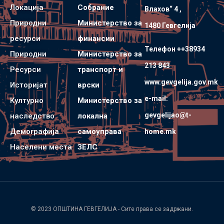
Локација
Собрание
Влахов“ 4 ,
Природни
Министерство за
1480 Гевгелијa
ресурси
финансии
Телефон ++38934
Природни
Министерство за
213 843
Ресурси
транспорт и
www.gevgelija.gov.mk
Историјат
врски
e-mail:
Културно
Министерство за
gevgelijao@t-
наследство
локална
Демографија
самоуправа
home.mk
Населени места
ЗЕЛС
© 2023
ОПШТИНА ГЕВГЕЛИЈА
- Сите права се задржани.