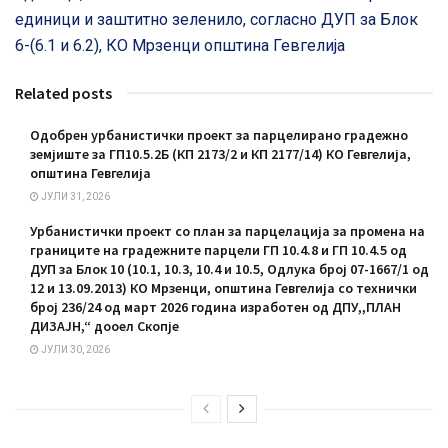
единици и заштитно зеленило, согласно ДУП за Блок
6-(6.1 и 6.2), КО Мрзенци општина Гевгелија
Related posts
Одобрен урбанистички проект за парцелирано градежно
земјиште за ГП10.5.2Б (КП 2173/2 и КП 2177/14) КО Гевгелија,
општина Гевгелија
ЈУЛИ 31, 2026
Урбанистички проект со план за парцелација за промена на
границите на градежните парцели ГП 10.4.8 и ГП 10.4.5 од
ДУП за Блок 10 (10.1, 10.3, 10.4 и 10.5, Одлука број 07-1667/1 од
12 и 13.09.2013) КО Мрзенци, општина Гевгелија со технички
број 236/24 од март 2026 година изработен од ДПУ,,ПЛАН
ДИЗАЈН,“ дооел Скопје
ЈУЛИ 30, 2026