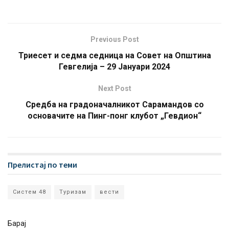
Previous Post
Триесет и седма седница на Совет на Општина
Гевгелија – 29 Јануари 2024
Next Post
Средба на градоначалникот Сарамандов со
основачите на Пинг-понг клубот „Гевдион“
Прелистај по теми
Систем 48
Туризам
вести
Барај