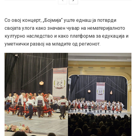
Со овој концерт, „Бојмија“ уште еднаш ја потврди
својата улога како значаен чувар на нематеријалното
културно наследство и како платформа за едукација и
уметнички развој на младите од регионот.