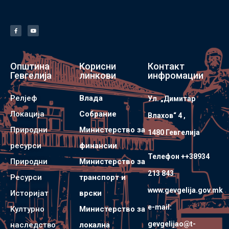
Општина
Корисни
Контакт
Гевгелија
линкови
инфромации
Релјеф
Влада
Ул. „Димитар
Локација
Собрание
Влахов“ 4 ,
Природни
Министерство за
1480 Гевгелијa
ресурси
финансии
Телефон ++38934
Природни
Министерство за
213 843
Ресурси
транспорт и
www.gevgelija.gov.mk
Историјат
врски
e-mail:
Културно
Министерство за
gevgelijao@t-
наследство
локална