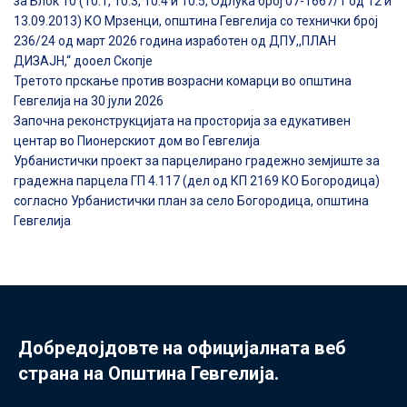
за Блок 10 (10.1, 10.3, 10.4 и 10.5, Одлука број 07-1667/1 од 12 и
13.09.2013) КО Мрзенци, општина Гевгелија со технички број
236/24 од март 2026 година изработен од ДПУ,,ПЛАН
ДИЗАЈН,“ дооел Скопје
Третото прскање против возрасни комарци во општина
Гевгелија на 30 јули 2026
Започна реконструкцијата на просторија за едукативен
центар во Пионерскиот дом во Гевгелија
Урбанистички проект за парцелирано градежно земјиште за
градежна парцела ГП 4.117 (дел од КП 2169 КО Богородица)
согласно Урбанистички план за село Богородица, општина
Гевгелија
Добредојдовте на официјалната веб
страна на Општина Гевгелија.