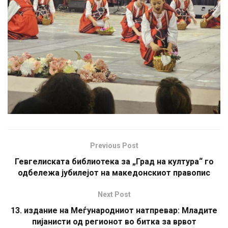
Previous Post
Гевгелиската библиотека за „Град на култура“ го
одбележа јубилејот на македонскиот правопис
Next Post
13. издание на Меѓународниот натпревар: Младите
пијанисти од регионот во битка за врвот