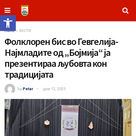
Open toolbar
Home
ВЕСТИ
Фолклорен бис во Гевгелија-
Најмладите од „Бојмија“ ја
презентираа љубовта кон
традицијата
by
Petar
јуни 12, 2025