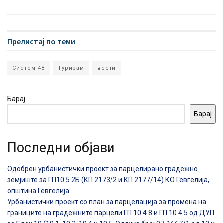
Прелистај по теми
Систем 48
Туризам
вести
Барај
Барај
Последни објави
Одобрен урбанистички проект за парцелирано градежно
земјиште за ГП10.5.2Б (КП 2173/2 и КП 2177/14) КО Гевгелија,
општина Гевгелија
Урбанистички проект со план за парцелација за промена на
границите на градежните парцели ГП 10.4.8 и ГП 10.4.5 од ДУП