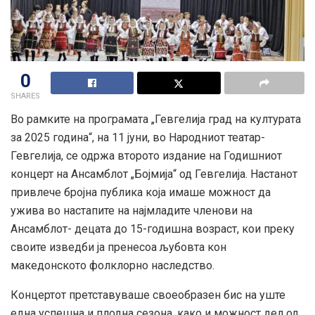
0
SHARES
Во рамките на програмата „Гевгелија град на културата
за 2025 година“, на 11
јуни, во Народниот театар-
Гевгелија, се одржа второто издание на Годишниот
концерт на Ансамблот „Бојмија“ од Гевгелија. Настанот
привлече бројна публика која имаше можност да
ужива во настапите на најмладите членови на
Ансамблот- децата до 15-годишна возраст, кои преку
своите изведби ја пренесоа љубовта кон
македонското фолклорно наследство.
Концертот претставуваше своеобразен бис на уште
една успешна и плодна сезона, како и можност дел од