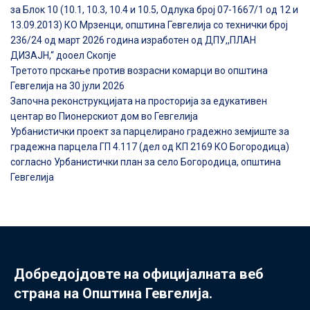
за Блок 10 (10.1, 10.3, 10.4 и 10.5, Одлука број 07-1667/1 од 12 и
13.09.2013) КО Мрзенци, општина Гевгелија со технички број
236/24 од март 2026 година изработен од ДПУ,,ПЛАН
ДИЗАЈН,“ дооел Скопје
Третото прскање против возрасни комарци во општина
Гевгелија на 30 јули 2026
Започна реконструкцијата на просторија за едукативен
центар во Пионерскиот дом во Гевгелија
Урбанистички проект за парцелирано градежно земјиште за
градежна парцела ГП 4.117 (дел од КП 2169 КО Богородица)
согласно Урбанистички план за село Богородица, општина
Гевгелија
Добредојдовте на официјалната веб
страна на Општина Гевгелија.