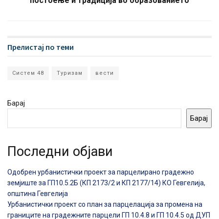
постоење и традиција во образованието
Прелистај по теми
Систем 48
Туризам
вести
Барај
Барај
Последни објави
Одобрен урбанистички проект за парцелирано градежно
земјиште за ГП10.5.2Б (КП 2173/2 и КП 2177/14) КО Гевгелија,
општина Гевгелија
Урбанистички проект со план за парцелација за промена на
границите на градежните парцели ГП 10.4.8 и ГП 10.4.5 од ДУП