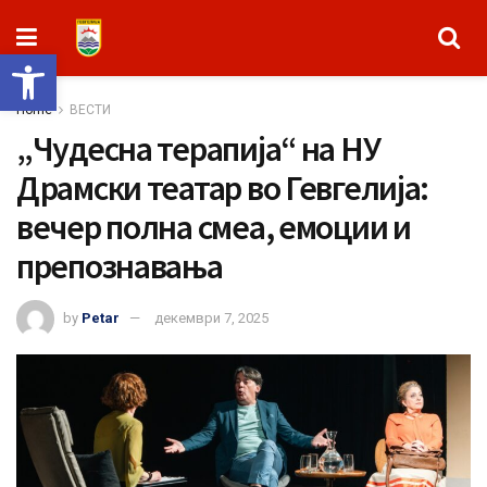
Open toolbar
Home
ВЕСТИ
„Чудесна терапија“ на НУ
Драмски театар во Гевгелија:
вечер полна смеа, емоции и
препознавања
by
Petar
декември 7, 2025