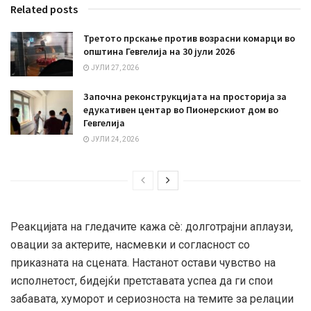
Related posts
Третото прскање против возрасни комарци во
општина Гевгелија на 30 јули 2026
ЈУЛИ 27, 2026
Започна реконструкцијата на просторија за
едукативен центар во Пионерскиот дом во
Гевгелија
ЈУЛИ 24, 2026
Реакцијата на гледачите кажа сè: долготрајни аплаузи,
овации за актерите, насмевки и согласност со
приказната на сцената. Настанот остави чувство на
исполнетост, бидејќи претставата успеа да ги спои
забавата, хуморот и сериозноста на темите за релации