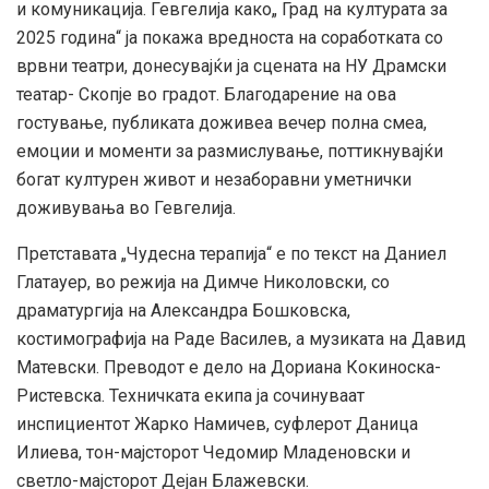
и комуникација. Гевгелија како„ Град на културата за
2025 година“ ја покажа вредноста на соработката со
врвни театри, донесувајќи ја сцената на НУ Драмски
театар- Скопје во градот. Благодарение на ова
гостување, публиката доживеа вечер полна смеа,
емоции и моменти за размислување, поттикнувајќи
богат културен живот и незаборавни уметнички
доживувања во Гевгелија.
Претставата „Чудесна терапија“ е по текст на Даниел
Глатауер, во режија на Димче Николовски, со
драматургија на Александра Бошковска,
костимографија на Раде Василев, а музиката на Давид
Матевски. Преводот е дело на Дориана Кокиноска-
Ристевска. Техничката екипа ја сочинуваат
инспициентот Жарко Намичев, суфлерот Даница
Илиева, тон-мајсторот Чедомир Младеновски и
светло-мајсторот Дејан Блажевски.