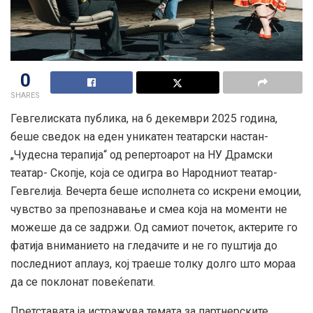
0
SHARES
Гевгелиската публика, на 6 декември 2025 година,
беше сведок на еден уникатен театарски настан-
„Чудесна терапија“ од репертоарот на НУ Драмски
театар- Скопје, која се одигра во Народниот театар-
Гевгелија. Вечерта беше исполнета со искрени емоции,
чувство за препознавање и смеа која на моменти не
можеше да се задржи. Од самиот почеток, актерите го
фатија вниманието на гледачите и не го пуштија до
последниот аплауз, кој траеше толку долго што мораа
да се поклонат повеќепати.
Претставата ја истражува темата за партнерските