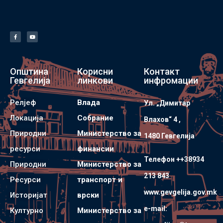
Општина
Корисни
Контакт
Гевгелија
линкови
инфромации
Релјеф
Влада
Ул. „Димитар
Локација
Собрание
Влахов“ 4 ,
Природни
Министерство за
1480 Гевгелијa
ресурси
финансии
Телефон ++38934
Природни
Министерство за
213 843
Ресурси
транспорт и
www.gevgelija.gov.mk
Историјат
врски
e-mail:
Културно
Министерство за