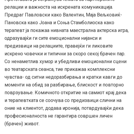
релации и важноста на искрената комуникација.
Предраг Павловски како Валентин, Маја Вељковиќ-
Пановска како Јоана и Соња Стамболиоска како
терапевт ја покажаа нивната маестрална актерска игра,
одразувајќи ги сите емоционални нијанси и
предизвици на релациите, правејќи ги ликовите
искрено човечки и типични за скоро секој брачен пар.
Со ненаметлив хумор и убедливи емоционални сцени
во театарската сеанса, тие прикажаа комплексни
чувства- од ситни недоразбирања и кратки кавги до
моменти на обид за разбирање, блискост и повторно
поврзување. Комичното откритие на самиот крај дека
и терапевтката се соочува со предизвици слични на
оние на клиентот, додава иронија, потврдувајќи дека
професионалноста не гарантира совршен личен
(брачен) живот.