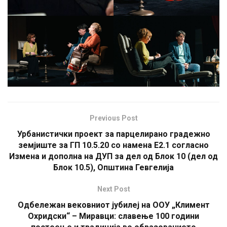
Previous Post
Урбанистички проект за парцелирано градежно
земјиште за ГП 10.5.20 со намена Е2.1 согласно
Измена и дополна на ДУП за дел од Блок 10 (дел од
Блок 10.5), Општина Гевгелија
Next Post
Одбележан вековниот јубилеј на ООУ „Климент
Охридски“ – Миравци: славење 100 години