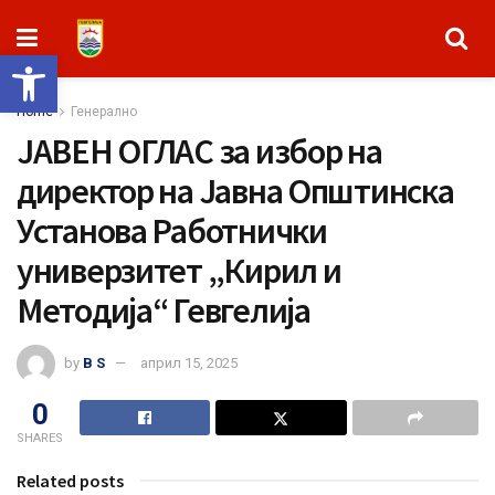
Open toolbar
Home
Генерално
ЈАВЕН ОГЛАС за избор на
директор на Јавна Општинска
Установа Работнички
универзитет „Кирил и
Методија“ Гевгелија
by
B S
април 15, 2025
0
SHARES
Related posts