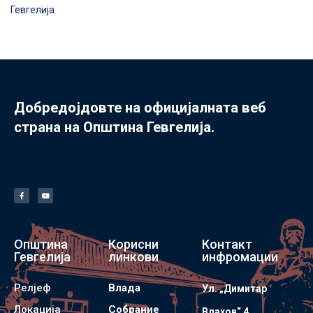
Гевгелија
Добредојдовте на официјалната веб
страна на Општина Гевгелија.
Општина
Корисни
Контакт
Гевгелија
линкови
инфромации
Релјеф
Влада
Ул. „Димитар
Локација
Собрание
Влахов“ 4 ,