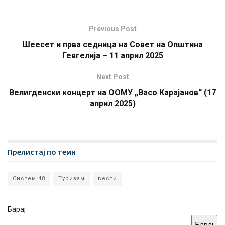
Previous Post
Шеесет и прва седница на Совет на Општина
Гевгелија – 11 април 2025
Next Post
Велигденски концерт на ООМУ „Васо Карајанов“ (17
април 2025)
Прелистај по теми
Систем 48
Туризам
вести
Барај
Барај