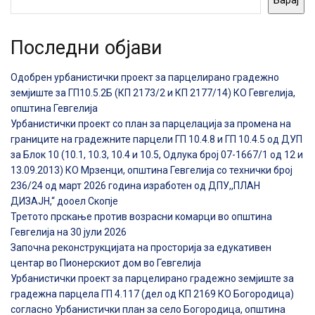
Последни објави
Одобрен урбанистички проект за парцелирано градежно
земјиште за ГП10.5.2Б (КП 2173/2 и КП 2177/14) КО Гевгелија,
општина Гевгелија
Урбанистички проект со план за парцелација за промена на
границите на градежните парцели ГП 10.4.8 и ГП 10.4.5 од ДУП
за Блок 10 (10.1, 10.3, 10.4 и 10.5, Одлука број 07-1667/1 од 12 и
13.09.2013) КО Мрзенци, општина Гевгелија со технички број
236/24 од март 2026 година изработен од ДПУ,,ПЛАН
ДИЗАЈН,“ дооел Скопје
Третото прскање против возрасни комарци во општина
Гевгелија на 30 јули 2026
Започна реконструкцијата на просторија за едукативен
центар во Пионерскиот дом во Гевгелија
Урбанистички проект за парцелирано градежно земјиште за
градежна парцела ГП 4.117 (дел од КП 2169 КО Богородица)
согласно Урбанистички план за село Богородица, општина