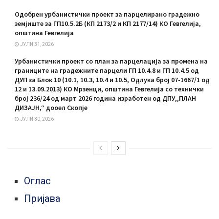
Одобрен урбанистички проект за парцелирано градежно
земјиште за ГП10.5.2Б (КП 2173/2 и КП 2177/14) КО Гевгелија,
општина Гевгелија
ЈУЛИ 31, 2026
Урбанистички проект со план за парцелација за промена на
границите на градежните парцели ГП 10.4.8 и ГП 10.4.5 од
ДУП за Блок 10 (10.1, 10.3, 10.4 и 10.5, Одлука број 07-1667/1 од
12 и 13.09.2013) КО Мрзенци, општина Гевгелија со технички
број 236/24 од март 2026 година изработен од ДПУ,,ПЛАН
ДИЗАЈН,“ дооел Скопје
ЈУЛИ 30, 2026
Оглас
Пријава