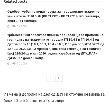
Related posts
Одобрен урбанистички проект за парцелирано градежно
земјиште за ГП10.5.2Б (КП 2173/2 и КП 2177/14) КО Гевгелија,
општина Гевгелија
ЈУЛИ 31, 2026
Урбанистички проект со план за парцелација за промена на
границите на градежните парцели ГП 10.4.8 и ГП 10.4.5 од
ДУП за Блок 10 (10.1, 10.3, 10.4 и 10.5, Одлука број 07-1667/1 од
12 и 13.09.2013) КО Мрзенци, општина Гевгелија со технички
број 236/24 од март 2026 година изработен од ДПУ,,ПЛАН
ДИЗАЈН,“ дооел Скопје
ЈУЛИ 30, 2026
Измена и дополна на дел од ДУП и стручна ревизија за
блок 5.3 и 5.6, општина Гевгелија.