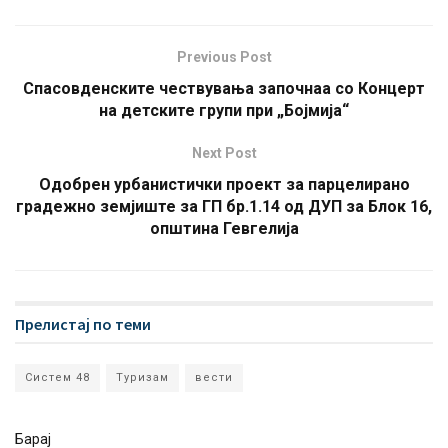
Previous Post
Спасовденските чествувања започнаа со Концерт
на детските групи при „Бојмија“
Next Post
Одобрен урбанистички проект за парцелирано
градежно земјиште за ГП бр.1.14 од ДУП за Блок 16,
општина Гевгелија
Прелистај по теми
Систем 48
Туризам
вести
Барај