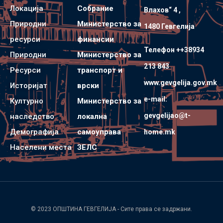
Локација
Собрание
Влахов“ 4 ,
Природни
Министерство за
1480 Гевгелијa
ресурси
финансии
Телефон ++38934
Природни
Министерство за
213 843
Ресурси
транспорт и
www.gevgelija.gov.mk
Историјат
врски
e-mail:
Културно
Министерство за
gevgelijao@t-
наследство
локална
Демографија
самоуправа
home.mk
Населени места
ЗЕЛС
© 2023
ОПШТИНА ГЕВГЕЛИЈА
- Сите права се задржани.