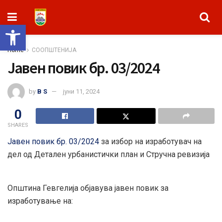
Open toolbar
Home
СООПШТЕНИЈА
Јавен повик бр. 03/2024
by
B S
јуни 11, 2024
0
SHARES
Јавен повик бр. 03/2024
за избор на изработувач на
дел од Детален урбанистички план и Стручна ревизија
Општина Гевгелија објавува јавен повик за
изработување на: