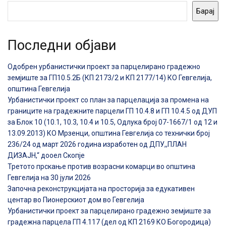
Барај
Последни објави
Одобрен урбанистички проект за парцелирано градежно
земјиште за ГП10.5.2Б (КП 2173/2 и КП 2177/14) КО Гевгелија,
општина Гевгелија
Урбанистички проект со план за парцелација за промена на
границите на градежните парцели ГП 10.4.8 и ГП 10.4.5 од ДУП
за Блок 10 (10.1, 10.3, 10.4 и 10.5, Одлука број 07-1667/1 од 12 и
13.09.2013) КО Мрзенци, општина Гевгелија со технички број
236/24 од март 2026 година изработен од ДПУ,,ПЛАН
ДИЗАЈН,“ дооел Скопје
Третото прскање против возрасни комарци во општина
Гевгелија на 30 јули 2026
Започна реконструкцијата на просторија за едукативен
центар во Пионерскиот дом во Гевгелија
Урбанистички проект за парцелирано градежно земјиште за
градежна парцела ГП 4.117 (дел од КП 2169 КО Богородица)