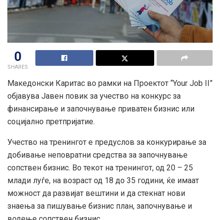
0
SHARES
Македонски Каритас во рамки на Проектот “Your Job II”
објавува Јавен повик за учество на конкурс за
финансирање и започнување приватен бизнис или
социјално претпријатие.
Учество на тренингот е предуслов за конкурирање за
добивање неповратни средства за започнување
сопствен бизнис. Во текот на тренингот, од 20 – 25
млади луѓе, на возраст од 18 до 35 години, ќе имаат
можност да
развијат вештини и да стекнат нови
знаења за пишување бизнис план, започнување и
водење сопствен бизнис.