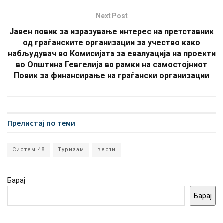
Next Post
Јавен повик за изразување интерес на претставник
од граѓанските организации за учество како
набљудувач во Комисијата за евалуација на проекти
во Општина Гевгелија во рамки на самостојниот
Повик за финансирање на граѓански организации
Прелистај по теми
Систем 48
Туризам
вести
Барај
Барај