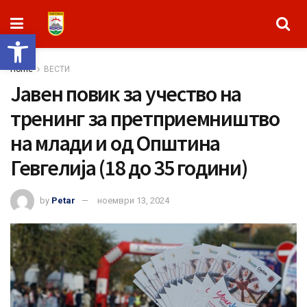
Open toolbar
Home
ВЕСТИ
Јавен повик за учество на
тренинг за претприемништво
на млади и од Општина
Гевгелија (18 до 35 години)
by
Petar
ноември 13, 2024