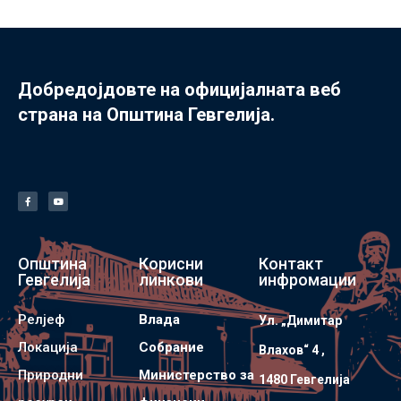
Добредојдовте на официјалната веб
страна на Општина Гевгелија.
Општина
Корисни
Контакт
Гевгелија
линкови
инфромации
Релјеф
Влада
Ул. „Димитар
Локација
Собрание
Влахов“ 4 ,
Природни
Министерство за
1480 Гевгелијa