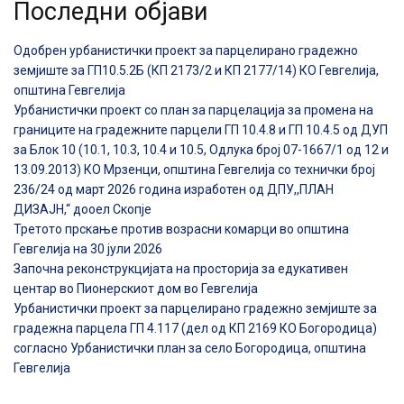
Последни објави
Одобрен урбанистички проект за парцелирано градежно
земјиште за ГП10.5.2Б (КП 2173/2 и КП 2177/14) КО Гевгелија,
општина Гевгелија
Урбанистички проект со план за парцелација за промена на
границите на градежните парцели ГП 10.4.8 и ГП 10.4.5 од ДУП
за Блок 10 (10.1, 10.3, 10.4 и 10.5, Одлука број 07-1667/1 од 12 и
13.09.2013) КО Мрзенци, општина Гевгелија со технички број
236/24 од март 2026 година изработен од ДПУ,,ПЛАН
ДИЗАЈН,“ дооел Скопје
Третото прскање против возрасни комарци во општина
Гевгелија на 30 јули 2026
Започна реконструкцијата на просторија за едукативен
центар во Пионерскиот дом во Гевгелија
Урбанистички проект за парцелирано градежно земјиште за
градежна парцела ГП 4.117 (дел од КП 2169 КО Богородица)
согласно Урбанистички план за село Богородица, општина
Гевгелија